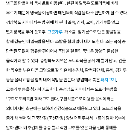
냉국을 만들어서 묵사발로 이용한다. 한편 메밀묵은 도토리묵에 비해
무르기 때문에 냉국을 이용하면 메밀묵의 식감을 다소 단단하게 할 수 있다.
경상북도 지역에서는 밥 위에 채 썬 메밀묵, 김치, 오이, 김가루를 얹고
멸치장국을 부어 풋고추·
고춧가루
·깨소금·참기름으로 만든 양념장을
함께 곁들인 메밀묵밥을 낸다. 조밥을 함께 말아 내기도 한다. 조는 곡식 중
단백질도 많이 함유한 편이어서 조밥을 곁들인 묵밥은 영양도 훌륭한
음식이라 할 수 있다. 충청북도 지역은 도토리묵을 굵게 채 썰어 담고, 간을
한 육수를 부은 다음 고명으로 잘 익은 배추김치, 황백지단채, 통깨, 김가루
등을 올리고 밥을 함께 내어 묵밥을 만든다. 양념해서 볶은
돼지고기
,
고춧가루 등을 첨가하기도 한다. 충청남도 지역에서는 도토리묵밥을
‘구즉도토리묵밥’이라고도 한다. 구황식품으로 이용한 음식이라는
의미이지만 최근에는 오히려 건강식품으로 애용되고 있다. 도토리묵을
굵게 채 썰어 담고 국간장(조선간장) 양념으로 무쳐서 그릇에 담아 육수에
말아 낸다. 배추김치를 송송 썰고 삭힌 고추를 얹은 다음 김과 통깨를