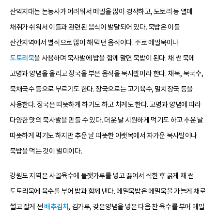
산악지대는 논농사가 어려워서 메밀을 많이 경작하고, 도토리 등 열매
채취가 쉬워서 이들과 관련된 음식이 발달되어 있다. 묵밥은 이들
산간지역에서 별식으로 많이 해 먹던 음식이다. 주로 메밀묵이나
도토리묵
을 사용하며 묵사발에 밥을 함께 말면 묵밥이 된다. 채 썬 묵에
고명과 양념을 올리고 장국을 부은 음식을 묵사발이라 한다. 채묵, 묵국수,
묵채국수 등으로 부르기도 한다. 장국으로는 고기육수, 멸치장국 등을
사용한다. 장국은 따뜻하게 하기도 하고 차게도 한다. 고명과 양념에 따라
다양한 맛의 묵사발을 만들 수 있다. 더운 날 시원하게 먹기도 하고 추운 날
따뜻하게 먹기도 하지만 추운 날 따뜻한 아랫목에서 차가운 묵사발이나
묵밥을 먹는 것이 별미이다.
강원도 지역은 사골육수에 들깻가루를 넣고 끓여서 식힌 후 굵게 채 썬
도토리묵에 육수를 부어 밥과 함께 낸다. 메밀묵밥은 메밀묵을 가늘게 채로
썰고 잘게 썬
배추김치
, 김가루, 갖은양념을 넣은 다음 찬 육수를 부어 메밀