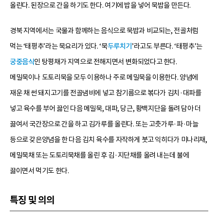
올린다. 된장으로 간을 하기도 한다. 여기에 밥을 넣어 묵밥을 만든다.
경북 지역에서는 국물과 함께하는 음식으로 묵밥과 비교되는, 전골처럼
먹는 ‘태평추’라는 묵요리가 있다. ‘묵
두루치기
’라고도 부른다. ‘태평추’는
궁중음식
인 탕평채가 지역으로 전해지면서 변화되었다고 한다.
메밀묵이나 도토리묵을 모두 이용하나 주로 메밀묵을 이용한다. 양념에
재운 채 썬 돼지고기를 전골냄비에 넣고 참기름으로 볶다가 김치·대파를
넣고 육수를 부어 끓인 다음 메밀묵, 대파, 당근, 황백지단을 돌려 담아 더
끓여서 국간장으로 간을 하고 김가루를 올린다. 또는 고춧가루·파·마늘
등으로 갖은양념을 한 다음 김치 육수를 자작하게 붓고 익히다가 미나리채,
메밀묵채 또는 도토리묵채를 올린 후 김·지단채를 올려 내는데 불에
끓이면서 먹기도 한다.
특징 및 의의