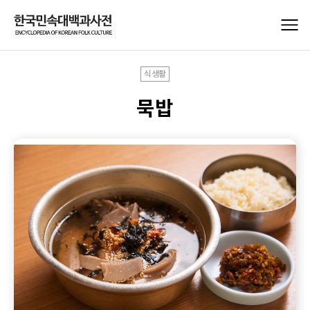
식생활
묵밥