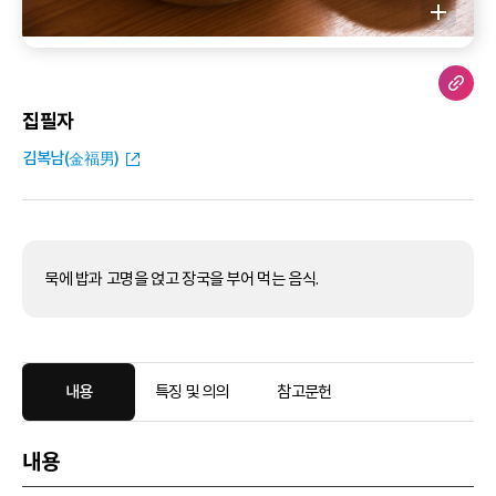
집필자
김복남(金福男)
묵에 밥과 고명을 얹고 장국을 부어 먹는 음식.
내용
특징 및 의의
참고문헌
내용