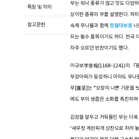
무는 워낙 종류가 많고 맛도 다양하
특징 및 의의
상이한 종류의 무를 설명한다. 하지
참고문헌
숙채 무나물과 함께
정월대보름
나
되는 필수 품목이기도 하다. 전국 
자주 오르던 반찬이기도 했다.
이규보李奎報(1168~1241)의
무장아찌가 등장하니 아마도 무나물
무[蘿葍]는 “오장의 나쁜 기운을
에도 무의 생즙은 소화를 촉진하며
김장을 앞두고 거둬들인 무는 더욱
‘새우젓 계란찌개 상찬으로 차려 