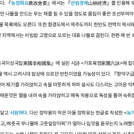
다. 『
농정회요
農政會要』에서는 『
산림경제
山林經濟』를 인용해 무
만 나물을 만드는 무는 채를 칠 수 있을 정도로 몸집이 좋은 조선무여
물 목록에도 오른다. 또한 함경도에서 제주도까지 한반도 전역의 제사와 
각 지역에서는 비빔밥 고명으로 오르는 대표 나물로 꼽힌다. 한편 채 
 『동국이상국집東國李相國集』에 실린 시詩 <가포육영家圃六詠>에 집에
 역시 고려시대 밥상에 오르던 반찬이었을 가능성이 있다. 『향약구
 씻어 체기를 가라앉히고 속을 따뜻하게 하여 설사도 다스리는 고마운 
 매운맛은 열을 내려 속을 가라앉히고 해독 작용으로 독성을 풀며 숙취를
 달고
시원하다
. 다산 정약용의 작은 아들 정학유는 한글로 작성한 <
농
놓고, 배춧국 무나물에 고춧잎장아찌’가 얼마나 입맛을 돋우는지 노래했