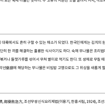
이 도는 숙채 나물인 듯하다. 무 고유의 시원한 맛을 살려서 겨자, 식
 대륙에서도 흔히 구할 수 있는 채소가 되었다. 한국인에게는 김치의 원조
간단히 한 끼를 해결하는 훌륭한 식사이기도 하다. 숙채 무나물은 조리법
볶거나 들깻가루를 섞어서 무쳐 별미로 먹기도 한다. 또 생채로 무칠 때
약선藥膳에 해당하는 무나물은 비빔밥 고명으로도 그 위상을 새롭게 할 
 鄕藥救急方, 조선무쌍신식요리제법(이용기, 한흥서림, 1924), 조선요