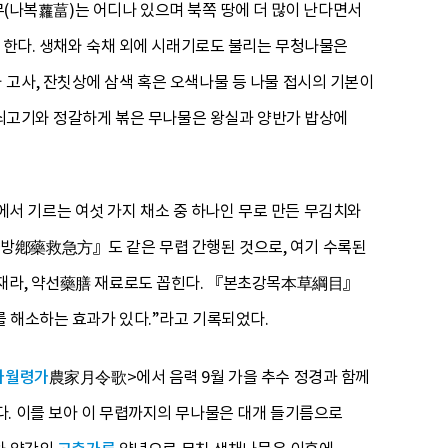
(나복蘿葍)는 어디나 있으며 북쪽 땅에 더 많이 난다면서
야 한다. 생채와 숙채 외에 시래기로도 불리는 무청나물은
고사, 잔칫상에 삼색 혹은 오색나물 등 나물 접시의 기본이
썬 쇠고기와 정갈하게 볶은 무나물은 왕실과 양반가 밥상에
서 기르는 여섯 가지 채소 중 하나인 무로 만든 무김치와
급방鄕藥救急方』도 같은 무렵 간행된 것으로, 여기 수록된
약재라, 약선藥膳 재료로도 꼽힌다. 『본초강목本草綱目』
 해소하는 효과가 있다.”라고 기록되었다.
가월령가
農家月令歌>에서 음력 9월 가을 추수 정경과 함께
다. 이를 보아 이 무렵까지의 무나물은 대개 들기름으로