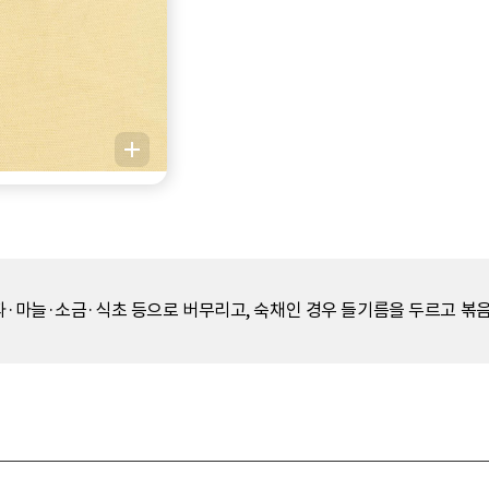
파·마늘·소금·식초 등으로 버무리고, 숙채인 경우 들기름을 두르고 볶음