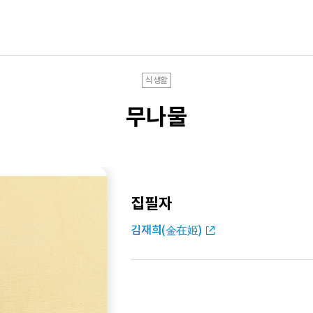
식생활
무나물
집필자
김재희(金在姬)