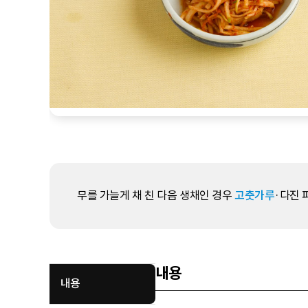
무를 가늘게 채 친 다음 생채인 경우
고춧가루
·다진 
내용
내용