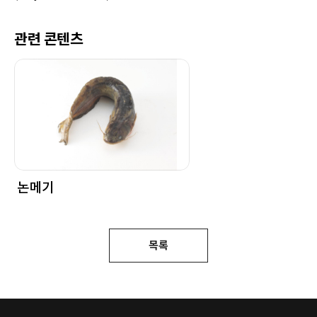
관련 콘텐츠
논메기
목록