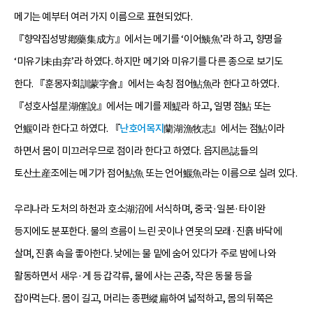
메기는 예부터 여러 가지 이름으로 표현되었다.
『향약집성방鄕藥集成方』에서는 메기를 ‘이어鮧魚’라 하고, 향명을
‘미유기未由弃’라 하였다. 하지만 메기와 미유기를 다른 종으로 보기도
한다. 『훈몽자회訓蒙字會』에서는 속칭 점어鮎魚라 한다고 하였다.
『성호사설星湖僿說』에서는 메기를 제鯷라 하고, 일명 점鮎 또는
언鰋이라 한다고 하였다. 『
난호어목지
蘭湖漁牧志』에서는 점鮎이라
하면서 몸이 미끄러우므로 점이라 한다고 하였다. 읍지邑誌들의
토산土産조에는 메기가 점어鮎魚 또는 언어鰋魚라는 이름으로 실려 있다.
우리나라 도처의 하천과 호소湖沼에 서식하며, 중국·일본·타이완
등지에도 분포한다. 물의 흐름이 느린 곳이나 연못의 모래·진흙 바닥에
살며, 진흙 속을 좋아한다. 낮에는 물 밑에 숨어 있다가 주로 밤에 나와
활동하면서 새우·게 등 갑각류, 물에 사는 곤충, 작은 동물 등을
잡아먹는다. 몸이 길고, 머리는 종편縱扁하여 넓적하고, 몸의 뒤쪽은