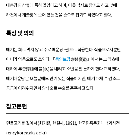
대동강의 상류에 특히 많았다고 하며, 이를 낚시로 잡기도 하고 낮에
하천이나 개골창에 숨어 있는 것을 손으로 잡기도 하였다고 한다.
특징 및 의의
메기는 회로 먹지 않고 주로 매운탕·찜으로 식용한다. 식품으로서뿐만
아니라 약용으로도 쓰인다. 『
동의보감
東醫寶鑑』에서는 그 약효에
대하여 부종浮腫에 물[水]을 내리고 소변을 잘 통하게 한다고 하였다.
메기매운탕은 오늘날에도 인기 있는 식품이지만, 메기 개체 수 감소로
공급이 어려워지면서 양식으로 수요를 충족하고 있다.
참고문헌
민물고기를 찾아서(최기철, 한길사, 1991), 한국민족문화대백과사전
(encykorea.aks.ac.kr).