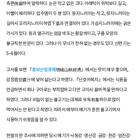
측편側扁하여 얄팍하다. 눈은 작고 입은 크다. 아래턱이 위턱보다 길고,
이빨이 예리하다. 입수염이 두 쌍 있다. 등지느러미는 작고, 뒷지느러미는
길어서 꼬리지느러미 하엽下葉과 연결되어 있다. 가슴지느러미에는 굵은
가시가 있다. 등과 옆구리는 암갈색 또는 황갈색이고, 구름 모양의
불규칙한 반문이 있다. 그러나 이 무늬가 전혀 없는 경우도 있다. 산란기는
5~6월이다.
고서를 보면 『
증보산림경제
增補山林經濟』에서는 맛이 매우 좋으며,
감장즙甘醬汁에 넣어 삶는다고 하였다. 『난호어목지』에서는 식용을
언급하면서 회나 구이로는 부적합하고 다만 고아서 끓여 먹을 만하다고
하였다. 그러나 비늘이 없는 물고기는 대체로 유독有毒하므로 많이
먹어서는 안 된다고 하였다. 따라서 예부터 메기가 흔한 물고기여서
식용하기 쉬웠음을 알 수 있다.
한말의 한 조사에 의하면 당시 메기가 낙동강·영산강·금강·한강·임진강·