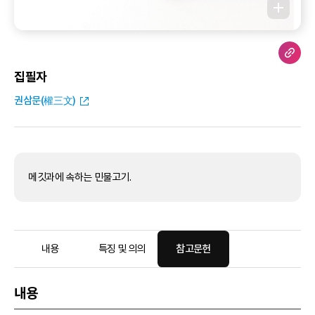
집필자
권삼문(權三文)
메깃과에 속하는 민물고기.
내용
특징 및 의의
참고문헌
내용