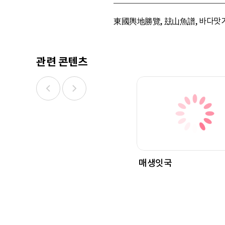
東國輿地勝覽, 玆山魚譜, 바다맛기행1
관련 콘텐츠
매생잇국