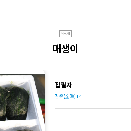
식생활
매생이
집필자
김준(金準)