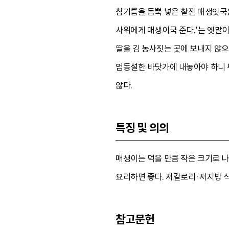
참기름을 듬뿍 넣은 찰진 매생잇국은
사위에게 매생이국 준다.’는 옛말이
딸을 김 농사짓는 곳에 보내지 않으
엄동설한 바닷가에 내놓아야 하니 부
않다.
특징 및 의의
매생이는 먹을 만큼 작은 크기로 나
요리하면 좋다. 저칼로리·저지방 식
참고문헌