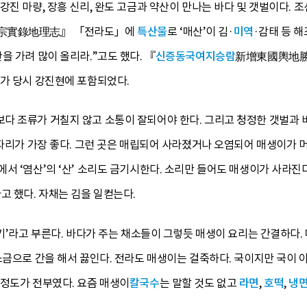
강진 마량, 장흥 신리, 완도 고금과 약산이 만나는 바다 및 갯벌이다. 
世宗實錄地理志』 「전라도」에
특산물
로 ‘매산’이 김·
미역
·감태 등 해
을 가려 많이 올리라.”고도 했다. 『
신증동국여지승람
新增東國輿地勝覽
도가 당시 강진현에 포함되었다.
다 조류가 거칠지 않고 소통이 잘되어야 한다. 그리고 청정한 갯벌과 바
 자리가 가장 좋다. 그런 곳은 매립되어 사라졌거나 오염되어 매생이가
서 ‘염산’의 ‘산’ 소리도 금기시한다. 소리만 들어도 매생이가 사라
고 했다. 자채는 김을 일컫는다.
재기’라고 부른다. 바다가 주는 채소들이 그렇듯 매생이 요리는 간결하다
소금으로 간을 해서 끓인다. 전라도 매생이는 걸죽하다. 국이지만 국이 
 정도가 전부였다. 요즘 매생이
칼국수
는 말할 것도 없고
라면
,
호떡
,
냉