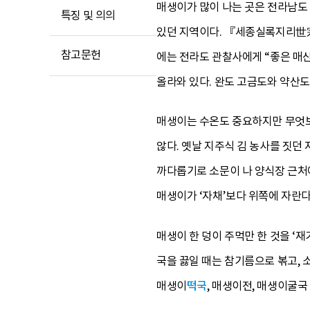
매생이가 많이 나는 곳은 전라남도 
특징 및 의의
있던 지역이다. 『세종실록지리
참고문헌
에는 전라도 관찰사에게 “좋은 매산
올라와 있다. 완도 고금도와 약산
매생이는 수온도 중요하지만 무엇보
않다. 옛날 지주식 김 농사를 짓던
까다롭기로 소문이 나 양식장 근처에
매생이가 ‘자채’보다 위쪽에 자란다
매생이 한 덩이 주먹만 한 것을 ‘
국을 끓일 때는 참기름으로 볶고, 
매생이
떡국
, 매생이전, 매생이굴국