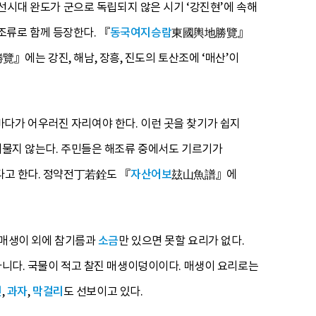
조선시대 완도가 군으로 독립되지 않은 시기 ‘강진현’에 속해
조류로 함께 등장한다. 『
동국여지승람
東國輿地勝覽』
』에는 강진, 해남, 장흥, 진도의 토산조에 ‘매산’이
다가 어우러진 자리여야 한다. 이런 곳을 찾기가 쉽지
 머물지 않는다. 주민들은 해조류 중에서도 기르기가
진다고 한다. 정약전丁若銓도 『
자산어보
玆山魚譜』에
. 매생이 외에 참기름과
소금
만 있으면 못할 요리가 없다.
아니다. 국물이 적고 찰진 매생이덩이이다. 매생이 요리로는
면
,
과자
,
막걸리
도 선보이고 있다.