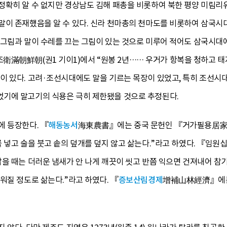
정확히 알 수 없지만 경상남도 김해 패총을 비롯하여 북한 평양 미림리유
말이 존재했음을 알 수 있다. 신라 천마총의 천마도를 비롯하여 삼국시
 그림과 말이 수레를 끄는 그림이 있는 것으로 미루어 적어도 삼국시대에
滿朝鮮朝(권1 기이1)에서 “원봉 2년…… 우거가 항복을 청하고 
 있다. 고려·조선시대에도 말을 기르는 목장이 있었고, 특히 조선시대에
기에 말고기의 식용은 극히 제한됐을 것으로 추정된다.
에 등장한다. 『
해동농서
海東農書』에는 중국 문헌인 『거가필용居家必
기를 넣고 술을 붓고 솥의 덮개를 덮지 않고 삶는다.”라고 하였다.
을 때는 더러운 냄새가 안 나게 깨끗이 씻고 반쯤 익으면 건져내어 참기름
워질 정도로 삶는다.”라고 하였다. 『
증보산림경제
增補山林經濟』에는