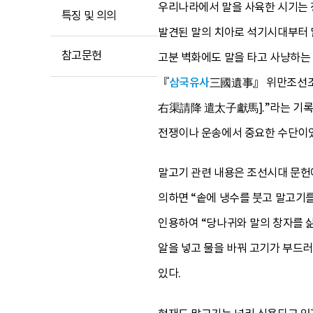
우리나라에서 말을 사육한 시기는 
특징 및 의의
발견된 말의 치아로 석기시대부터 
참고문헌
고분 벽화에도 말을 타고 사냥하는
『
삼국유사
三國遺事』 위만조선조衛
右渠請降 遣太子獻馬].”라는 기록이
전쟁이나 운송에서 중요한 수단이었
말고기 관련 내용은 조선시대 문헌
의하면 “솥에 냉수를 붓고 말고
인용하여 “당나귀와 말의 창자를 삶
알을 넣고 물을 바꿔 고기가 부드러
있다.