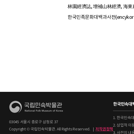
林園經濟誌, 增補山林經濟, 海東農書
한국민족문화대백과사전(encykorea.a
한국민속대백
1. 한국민속
03045 서울시 종로구 삼청로 37
2. 상업적 
Copyright © 국립민속박물관. All Rights Reserved.
|
저작권정책
3. 사전의 내