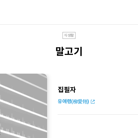
식생활
말고기
집필자
유애령(柳愛翎)