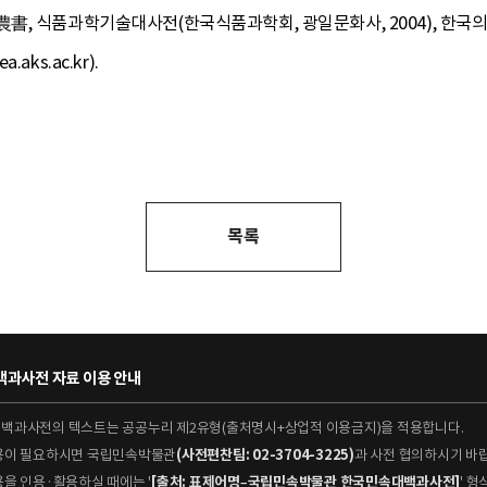
, 식품과학기술대사전(한국식품과학회, 광일문화사, 2004), 한국의 전
ks.ac.kr).
목록
과사전 자료 이용 안내
대백과사전의 텍스트는 공공누리 제2유형(출처명시+상업적 이용금지)을 적용합니다.
이용이 필요하시면 국립민속박물관
(사전편찬팀: 02-3704-3225)
과 사전 협의하시기 바
용을 인용·활용하실 때에는 '
[출처: 표제어명–국립민속박물관 한국민속대백과사전]
' 