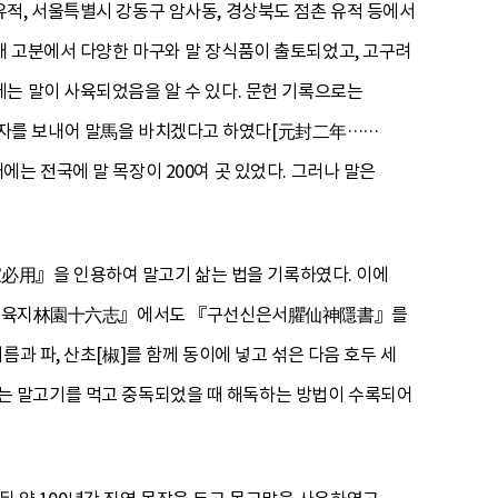
적, 서울특별시 강동구 암사동, 경상북도 점촌 유적 등에서
대 고분에서 다양한 마구와 말 장식품이 출토되었고, 고구려
는 말이 사육되었음을 알 수 있다. 문헌 기록으로는
태자를 보내어 말馬을 바치겠다고 하였다[元封二年……
는 전국에 말 목장이 200여 곳 있었다. 그러나 말은
用』을 인용하여 말고기 삶는 법을 기록하였다. 이에
 『임원십육지林園十六志』에서도 『구선신은서臞仙神隱書』를
과 파, 산초[椒]를 함께 동이에 넣고 섞은 다음 호두 세
 말고기를 먹고 중독되었을 때 해독하는 방법이 수록되어