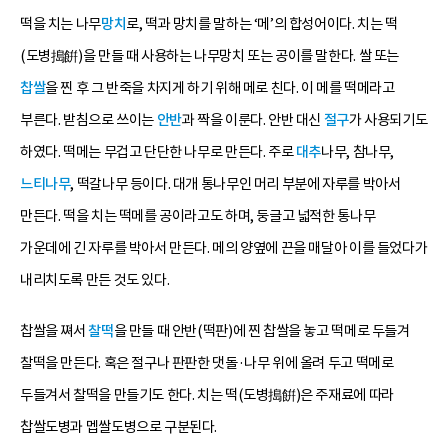
떡을 치는 나무
망치
로, 떡과 망치를 말하는 ‘메’의 합성어이다. 치는 떡
(도병搗餠)을 만들 때 사용하는 나무망치 또는 공이를 말한다. 쌀 또는
찹쌀
을 찐 후 그 반죽을 차지게 하기 위해 메로 친다. 이 메를 떡메라고
부른다. 받침으로 쓰이는
안반
과 짝을 이룬다. 안반 대신
절구
가 사용되기도
하였다. 떡메는 무겁고 단단한 나무로 만든다. 주로
대추
나무, 참나무,
느티나무
, 떡갈나무 등이다. 대개 통나무인 머리 부분에 자루를 박아서
만든다. 떡을 치는 떡메를 공이라고도 하며, 둥글고 넓적한 통나무
가운데에 긴 자루를 박아서 만든다. 메의 양옆에 끈을 매달아 이를 들었다가
내리치도록 만든 것도 있다.
찹쌀을 쪄서
찰떡
을 만들 때 안반(떡판)에 찐 찹쌀을 놓고 떡메로 두들겨
찰떡을 만든다. 혹은 절구나 판판한 댓돌·나무 위에 올려 두고 떡메로
두들겨서 찰떡을 만들기도 한다. 치는 떡(도병搗餠)은 주재료에 따라
찹쌀도병과 멥쌀도병으로 구분된다.