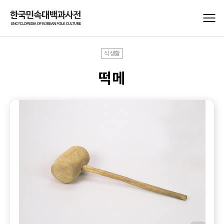
식생활
떡메