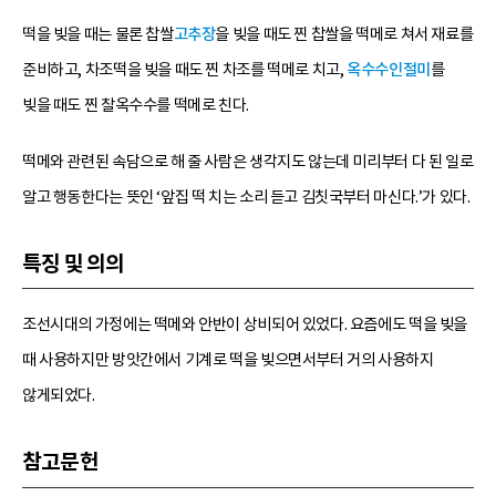
떡을 빚을 때는 물론 찹쌀
고추장
을 빚을 때도 찐 찹쌀을 떡메로 쳐서 재료를
준비하고, 차조떡을 빚을 때도 찐 차조를 떡메로 치고,
옥수수
인절미
를
빚을 때도 찐 찰옥수수를 떡메로 친다.
떡메와 관련된 속담으로 해 줄 사람은 생각지도 않는데 미리부터 다 된 일로
알고 행동한다는 뜻인 ‘앞집 떡 치는 소리 듣고 김칫국부터 마신다.’가 있다.
특징 및 의의
조선시대의 가정에는 떡메와 안반이 상비되어 있었다. 요즘에도 떡을 빚을
때 사용하지만 방앗간에서 기계로 떡을 빚으면서부터 거의 사용하지
않게되었다.
참고문헌