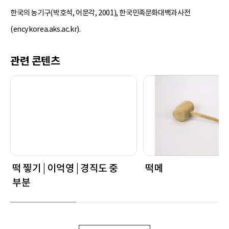
한국의 농기구(박호석, 어문각, 2001), 한국민족문화대백과사전
(encykorea.aks.ac.kr).
관련 콘텐츠
떡 찧기 | 이억영 | 경직도 중
떡메
부분