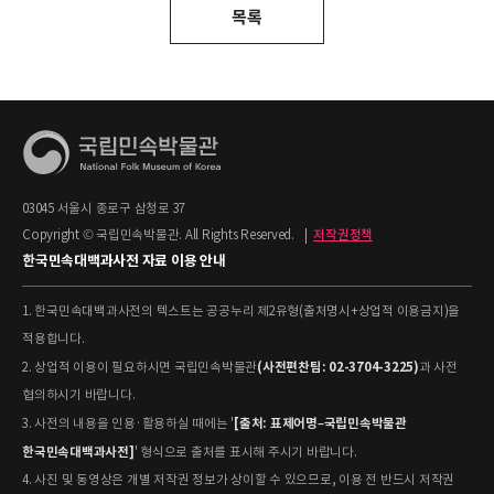
목록
03045 서울시 종로구 삼청로 37
Copyright © 국립민속박물관. All Rights Reserved.
|
저작권정책
한국민속대백과사전 자료 이용 안내
1. 한국민속대백과사전의 텍스트는 공공누리 제2유형(출처명시+상업적 이용금지)을
적용합니다.
(사전편찬팀: 02-3704-3225)
2. 상업적 이용이 필요하시면 국립민속박물관
과 사전
협의하시기 바랍니다.
[출처: 표제어명–국립민속박물관
3. 사전의 내용을 인용·활용하실 때에는 '
한국민속대백과사전]
' 형식으로 출처를 표시해 주시기 바랍니다.
4. 사진 및 동영상은 개별 저작권 정보가 상이할 수 있으므로, 이용 전 반드시 저작권