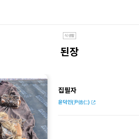
식생활
된장
집필자
윤덕인(尹德仁)