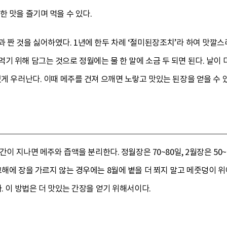
한 맛을 즐기며 먹을 수 있다.
 짠 것을 싫어하였다. 1년에 한두 차례 ‘절미된장조치’라 하여 맛깔
기 위해 담그는 것으로 정월에는 물 한 말에 소금 두 되면 된다. 날이
있게 우러난다. 이때 메주를 건져 으깨면 노랗고 맛있는 된장을 얻을 수 
간이 지나면 메주와 즙액을 분리한다. 정월장은 70~80일, 2월장은 50~6
그해에 장을 가르지 않는 경우에는 8월에 볕을 더 쬐지 말고 메줏덩이 
. 이 방법은 더 맛있는 간장을 얻기 위해서이다.