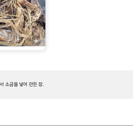
서 소금을 넣어 만든 장.