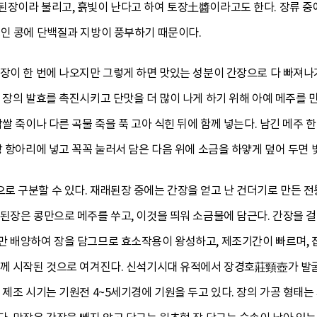
된장이라 불리고, 흙빛이 난다고 하여 토장土醬이라고도 한다. 장류 중
료인 콩에 단백질과 지방이 풍부하기 때문이다.
장이 한 번에 나오지만 그렇게 하면 맛있는 성분이 간장으로 다 빠져나
장의 발효를 촉진시키고 단맛을 더 많이 나게 하기 위해 아예 메주를 만들
쌀 죽이나 다른 곡물 죽을 푹 고아 식힌 뒤에 함께 넣는다. 남긴 메주 
장 항아리에 넣고 꼭꼭 눌러서 담은 다음 위에 소금을 하얗게 덮어 두면 빛
 구분할 수 있다. 재래된장 중에는 간장을 얻고 난 건더기로 만든 전
된장은 콩만으로 메주를 쑤고, 이것을 띄워 소금물에 담근다. 간장을 걸
만 배양하여 장을 담그므로 효소작용이 왕성하고, 제조기간이 빠르며, 
함께 시작된 것으로 여겨진다. 신석기시대 유적에서 장경호莊頸壺가 발
 제조 시기는 기원전 4~5세기경에 기원을 두고 있다. 장의 가공 형태