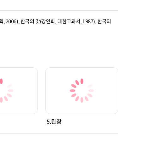
006), 한국의 맛(강인희, 대한교과서, 1987), 한국의
5.된장
6.된