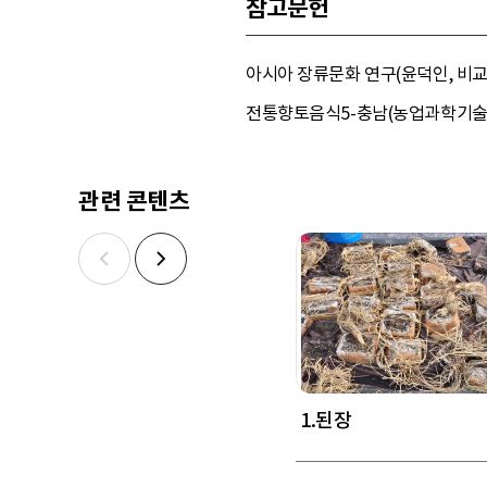
참고문헌
아시아 장류문화 연구(윤덕인, 비교민속
전통향토음식5-충남(농업과학기술원, 교
관련 콘텐츠
1.된장