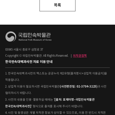
목록
03045 서울시 종로구 삼청로 37
Copyright © 국립민속박물관. All Rights Reserved.
|
저작권정책
한국민속대백과사전 자료 이용 안내
1. 한국민속대백과사전의 텍스트는 공공누리 제2유형(출처명시+상업적 이용금지)을
적용합니다.
(사전편찬팀: 02-3704-3225)
2. 상업적 이용이 필요하시면 국립민속박물관
과 사전
협의하시기 바랍니다.
[출처: 표제어명–국립민속박물관
3. 사전의 내용을 인용·활용하실 때에는 '
한국민속대백과사전]
' 형식으로 출처를 표시해 주시기 바랍니다.
4. 사진 및 동영상은 개별 저작권 정보가 상이할 수 있으므로, 이용 전 반드시 저작권