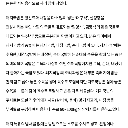
든든한 서민음식으로 자리 잡게 되었다.
돼지국밥은 향신료와 내장을 다소 많이 넣는 ‘대구식’, 설렁탕을
연상시키는 뽀얀 색깔의 국물로 대표되는 ‘밀양식’, 곰탕식의 맑은 국물로
대표되는 ‘부산식’ 등으로 구분되어 만들어지고 있다. 넓은 의미에서
돼지국밥의 종류에는 돼지국밥, 내장국밥, 순대국밥이 있다. 돼지국밥에는
수육만, 내장국밥에는 내장만, 순대국밥에는 순대와 수육을 함께 넣는 좁은
의미의 돼지국밥은 수육과 내장이 섞인 섞어국밥이지만 수육, 순대, 내장이
다 들어가는 국밥도 있다. 돼지국밥의 조리 과정은 대부분 뚝배기에 밥을
먼저 담고 삶아 놓은 수육을 넣어 육수로 토렴하지만 따로국밥은 삶아 놓은
수육을 그릇에 담아 육수로 토렴하고 밥은 따로 제공한다. 돼지국밥의
주재료는 도살 직후의 돼지사골(갈비뼈, 등뼈) 및 돼지고기, 내장 등을
부위별로 구입하여 이용한다. 주로 80~100kg의 암퇘지를 이용하고 있다.
돼지 특유의 냄새를 없애는 방법으로는 소주를 수시로 넣고, 된장이나