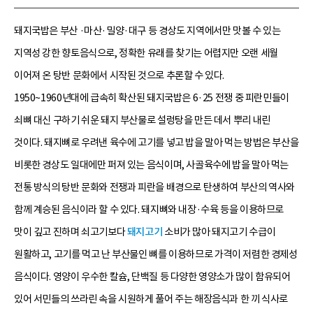
돼지국밥은 부산 ·마산·밀양·대구 등 경상도 지역에서만 맛볼 수 있는
지역성 강한 향토음식으로, 정확한 유래를 찾기는 어렵지만 오랜 세월
이어져 온 탕반 문화에서 시작된 것으로 추론할 수 있다.
1950~1960년대에 급속히 확산된 돼지국밥은 6·25 전쟁 중 피란민들이
쇠뼈 대신 구하기 쉬운 돼지 부산물로 설렁탕을 만든 데서 뿌리 내린
것이다. 돼지뼈로 우려낸 육수에 고기를 넣고 밥을 말아 먹는 방법은 부산을
비롯한 경상도 일대에만 퍼져 있는 음식이며, 사골육수에 밥을 말아 먹는
전통 방식의 탕반 문화와 전쟁과 피란을 배경으로 탄생하여 부산의 역사와
함께 계승된 음식이라 할 수 있다. 돼지뼈와 내장·수육 등을 이용하므로
맛이 깊고 진하며 쇠고기보다
돼지고기
소비가 많아 돼지고기 수급이
원활하고, 고기를 먹고 난 부산물인 뼈를 이용하므로 가격이 저렴한 경제성
음식이다. 영양이 우수한 칼슘, 단백질 등 다양한 영양소가 많이 함유되어
있어 서민들의 쓰라린 속을 시원하게 풀어 주는 해장음식과 한 끼 식사로