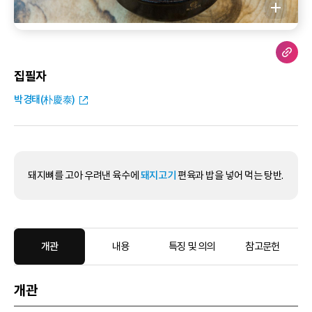
집필자
박경태(朴慶泰)
돼지뼈를 고아 우려낸 육수에
돼지고기
편육과 밥을 넣어 먹는 탕반.
개관
내용
특징 및 의의
참고문헌
개관