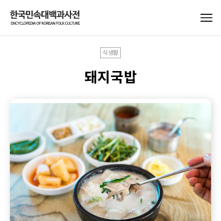
식생활
돼지국밥