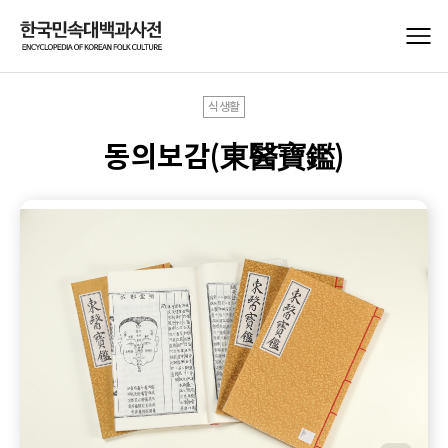
식생활
동의보감(東醫寶鑑)