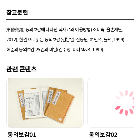
참고문헌
東醫寶鑑, 동의보감에 나타난 식재료와 이용방법(조미숙, 율촌재단,
2012), 한권으로 읽는 동의보감(김남일·신동원·여인석, 들녘, 1999),
허준의 동의보감 25권의 비밀(김주영, 미래M&B, 1999).
관련 콘텐츠
동의보감01
동의보감02