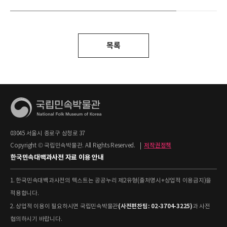
목록
03045 서울시 종로구 삼청로 37
Copyright © 국립민속박물관. All Rights Reserved.
|
저작권정책
한국민속대백과사전 자료 이용 안내
1. 한국민속대백과사전의 텍스트는 공공누리 제2유형(출처명시+상업적 이용금지)을
적용합니다.
(사전편찬팀: 02-3704-3225)
2. 상업적 이용이 필요하시면 국립민속박물관
과 사전
협의하시기 바랍니다.