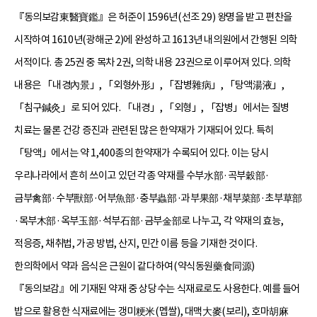
『동의보감東醫寶鑑』은 허준이 1596년(선조 29) 왕명을 받고 편찬을
시작하여 1610년(광해군 2)에 완성하고 1613년 내의원에서 간행된 의학
서적이다. 총 25권 중 목차 2권, 의학 내용 23권으로 이루어져 있다. 의학
내용은 「내경內景」, 「외형外形」, 「잡병雜病」, 「탕액湯液」,
「침구鍼灸」로 되어 있다. 「내경」, 「외형」, 「잡병」에서는 질병
치료는 물론 건강 증진과 관련된 많은 한약재가 기재되어 있다. 특히
「탕액」에서는 약 1,400종의 한약재가 수록되어 있다. 이는 당시
우리나라에서 흔히 쓰이고 있던 각종 약재를 수부水部·곡부穀部·
금부禽部·수부獸部·어부魚部·충부蟲部·과부果部·채부菜部·초부草部
·목부木部·옥부玉部·석부石部·금부金部로 나누고, 각 약재의 효능,
적응증, 채취법, 가공 방법, 산지, 민간 이름 등을 기재한 것이다.
한의학에서 약과 음식은 근원이 같다하여(약식동원藥食同源)
『동의보감』에 기재된 약재 중 상당수는 식재료로도 사용한다. 예를 들어
밥으로 활용한 식재료에는 갱미粳米(멥쌀), 대맥大麥(보리), 호마胡麻