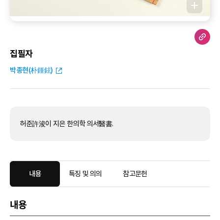
집필자
박종현(朴鍾鉉)
허준許浚이 지은 한의학 의서醫書.
내용
특징 및 의의
참고문헌
내용