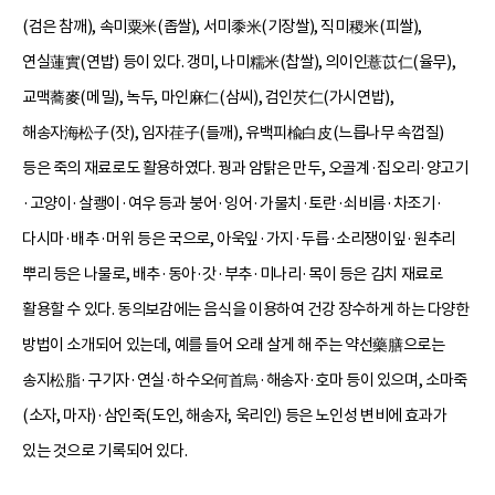
(검은 참깨), 속미粟米(좁쌀), 서미黍米(기장쌀), 직미稷米(피쌀),
연실蓮實(연밥) 등이 있다. 갱미, 나미糯米(찹쌀), 의이인薏苡仁(율무),
교맥蕎麥(메밀), 녹두, 마인麻仁(삼씨), 검인芡仁(가시연밥),
해송자海松子(잣), 임자荏子(들깨), 유백피楡白皮(느릅나무 속껍질)
등은 죽의 재료로도 활용하였다. 꿩과 암탉은 만두, 오골계·집오리·양고기
·고양이·살쾡이·여우 등과 붕어·잉어·가물치·토란·쇠비름·차조기·
다시마·배추·머위 등은 국으로, 아욱잎·가지·두릅·소리쟁이잎·원추리
뿌리 등은 나물로, 배추·동아·갓·부추·미나리·목이 등은 김치 재료로
활용할 수 있다. 동의보감에는 음식을 이용하여 건강 장수하게 하는 다양한
방법이 소개되어 있는데, 예를 들어 오래 살게 해 주는 약선藥膳으로는
송지松脂·구기자·연실·하수오何首烏·해송자·호마 등이 있으며, 소마죽
(소자, 마자)·삼인죽(도인, 해송자, 욱리인) 등은 노인성 변비에 효과가
있는 것으로 기록되어 있다.