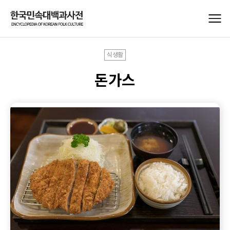
식생활
돈가스