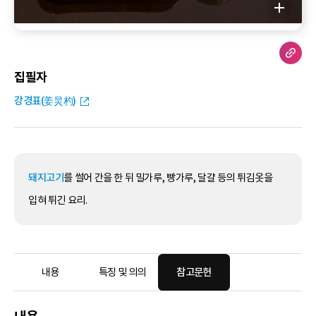
집필자
강경표(姜炅杓)
돼지고기
를 썰어 간을 한 뒤 밀가루, 빵가루, 달걀 등의 튀김옷을
입혀 튀긴 요리.
내용
특징 및 의의
참고문헌