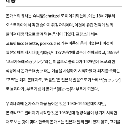
내용
돈가스의 유래는 슈니첼Schnitzel로 이야기되는데, 이는 18세기부터
오스트리아에서 먹던 송아지 튀김요리이며, 이것이 유럽 전역에 널리
알려져 대중적으로 즐겨 먹는 음식이 되었다. 프랑스에서는
코트렛트cotelette, pork cutlet라는 이름의 음식이었는데 이것이
일본의 메이지시대明治時代인 1872년경에 일본에 전파되었고, 1959년
‘포크가쓰레쓰カツレツ’라는 이름으로 불리다가 1929년에 도쿄의 한
식당에서 돈가쓰豚カツ라는 이름을 사용하기 시작하였다. 돼지를 뜻하는
‘포크’는 돼지 돈豚자로, ‘커틀릿’은 일본식 발음으로 가쓰레쓰[カツレツ]
로 불리다가, 부르기 쉽게 돈가쓰[豚かつ]라 부르게 되었다.
우리나라에 돈가스가 처음 들어온 것은 1930~1940년대이지만,
본격적으로 알려지기 시작한 것은 1960년대 경양식집이 생기기 시작한
때로 보는 것이 맞다. 한국의 돈가스는 일본과 달리 잘려 있지 않고, 고기를