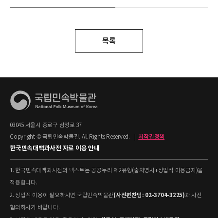
목록
03045 서울시 종로구 삼청로 37
Copyright © 국립민속박물관. All Rights Reserved.
|
저작권정책
한국민속대백과사전 자료 이용 안내
1. 한국민속대백과사전의 텍스트는 공공누리 제2유형(출처명시+상업적 이용금지)을
적용합니다.
(사전편찬팀: 02-3704-3225)
2. 상업적 이용이 필요하시면 국립민속박물관
과 사전
협의하시기 바랍니다.