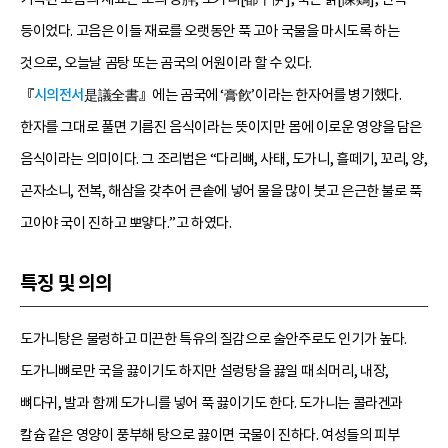
등이었다. 고음은 이들 재료를 오랫동안 푹 고아 국물을 마시도록 하는
것으로, 오늘날 곰탕 또는 곰국의 어원이라 할 수 있다.
『
시의전서
是議全書』에는 곰국에 ‘膏飮’이라는 한자어를 병기했다.
한자를 그대로 풀면 기름진 음식이라는 뜻이지만 몸에 이로운 영양을 담은
음식이라는 의미이다. 그 조리법은 “다리뼈, 사태, 도가니, 흘떼기, 꼬리, 양,
곤자소니, 전복, 해삼을 갖추어 큰솥에 넣어 물을 많이 붓고 은근한 불로 푹
고아야 국이 진하고 뽀얗다.”고 하였다.
특징 및 의의
도가니탕은 물렁하고 미끈한 특유의 질감으로 술안주로도 인기가 높다.
도가니뼈로만 국을 끓이기도 하지만 설렁탕을 끓일 때 쇠머리, 내장,
뼈다귀, 발과 함께 도가니를 넣어 푹 끓이기도 한다. 도가니는 콜라겐과
칼슘 같은 영양이 풍부해 탕으로 끓이면 국물이 진하다. 여성들의 피부