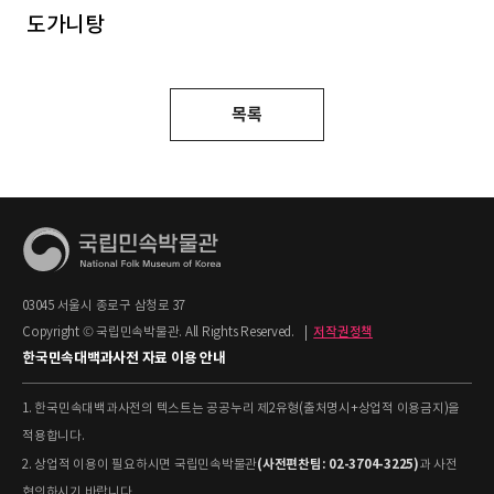
도가니탕
목록
03045 서울시 종로구 삼청로 37
Copyright © 국립민속박물관. All Rights Reserved.
|
저작권정책
한국민속대백과사전 자료 이용 안내
1. 한국민속대백과사전의 텍스트는 공공누리 제2유형(출처명시+상업적 이용금지)을
적용합니다.
(사전편찬팀: 02-3704-3225)
2. 상업적 이용이 필요하시면 국립민속박물관
과 사전
협의하시기 바랍니다.