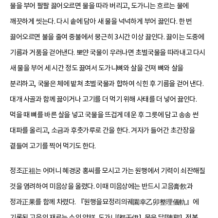
물을 부어 팔팔 끓어오르면 물을 따라 버리고, 도가니는 흐르는 물에
깨끗하게 씻는다. 다시 솥에 담아 새 물을 넉넉하게 부어 끓인다. 한 번
끓어오르면 불을 줄여 중불에서 뭉근히 3시간 이상 끓인다. 끓이는 도중에
기름과 거품을 걷어낸다. 뽀얀 국물이 우러나면 초벌국물을 따라내고 다시
새 물을 부어 세 시간 정도 끓여서 도가니뼈와 살을 건져 뼈와 살을
분리하고, 국물은 체에 밭쳐 초벌국물과 합하여 식힌 후 기름을 걷어 낸다.
대개 사골과 함께 끓이거나 고기를 더 먹기 위해 사태를 더 넣어 끓인다.
먹을 때 뼈를 바른 살을 넣고 국물을 뜨겁게 데운 후 그릇에 담고 송송 썬
대파를 올리고, 소금과 후춧가루로 간을 한다. 겨자가 들어간 초간장을
곁들여 고기를 찍어 먹기도 한다.
정조正祖는 어머니 혜경궁 홍씨를 모시고 가는 원행에서 기력이 쇠잔해질
것을 염려하여 미음상을 올렸다. 이때 미음상에는 반드시 고음膏飮과
정과正果를 함께 차렸다. 『원행을묘정리의궤園幸乙卯整理儀軌』에
기록된 고음의 재료는 소의 양羘, 도가니[都干伊], 묵은 닭[陳鷄], 전복