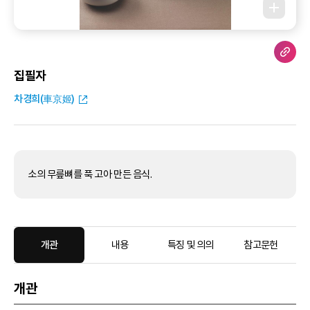
집필자
차경희(車京姬)
소의 무릎뼈를 푹 고아 만든 음식.
개관
내용
특징 및 의의
참고문헌
개관