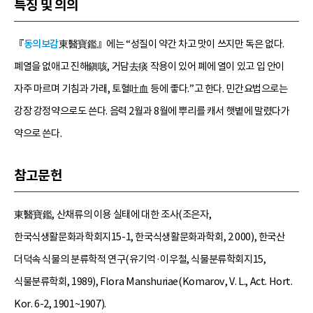
특징 및 의의
『
동의보감
東醫寶鑑』에는 “성질이 약간 차고 맛이 쓰지만 독은 없다.
폐열을 없애고 진해鎭咳, 거담去痰 작용이 있어 폐에 열이 있고 입 안이
자주 마르며 기침과 가래, 토혈吐血 등에 좋다.”고 한다. 민간요법으로는
강장 강정약으로도 쓴다. 음력 2월과 8월에 뿌리를 캐서 햇볕에 말렸다가
약으로 쓴다.
참고문헌
東醫寶鑑, 산채류의 이용 실태에 대한 조사(조은자,
한국식생활문화과학회지15-1, 한국식생활문화과학회, 2 000), 한국산
더덕속 식물의 분류학적 연구(유기억·이우철, 식물분류학회지15,
식물분류학회, 1989), Flora Manshuriae(Komarov, V. L., Act. Hort.
Kor. 6-2, 1901~1907).