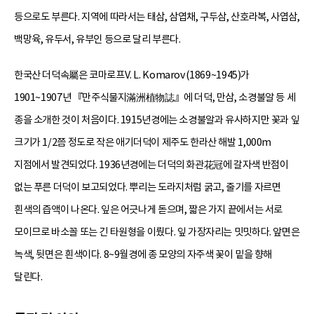
등으로도 부른다. 지역에 따라서는 태삼, 삼엽채, 구두삼, 산호라복, 사엽삼,
백망육, 유두서, 유부인 등으로 달리 부른다.
한국산 더덕속屬은 코마로프V. L. Komarov(1869~1945)가
1901~1907년 『만주식물지滿洲植物誌』에 더덕, 만삼, 소경불알 등 세
종을 소개한 것이 처음이다. 1915년경에는 소경불알과 유사하지만 꽃과 잎
크기가 1/2쯤 정도로 작은 애기더덕이 제주도 한라산 해발 1,000m
지점에서 발견되었다. 1936년경에는 더덕의 화관花冠에 갈자색 반점이
없는 푸른 더덕이 보고되었다. 뿌리는 도라지처럼 굵고, 줄기를 자르면
흰색의 즙액이 나온다. 잎은 어긋나게 돋으며, 짧은 가지 끝에서는 서로
모이므로 바소꼴 또는 긴 타원형을 이뤘다. 잎 가장자리는 밋밋하다. 앞면은
녹색, 뒷면은 흰색이다. 8~9월경에 종 모양의 자주색 꽃이 밑을 향해
달린다.