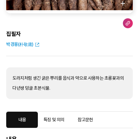
집필자
박경용(朴敬庸)
도라지처럼 생긴 굵은 뿌리를 음식과 약으로 사용하는 초롱꽃과의
다년생 덩굴 초본식물.
내용
특징 및 의의
참고문헌