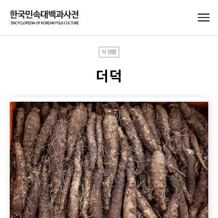
식생활
더덕