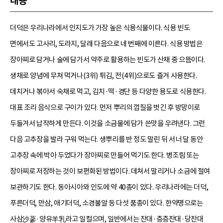
내용
더덕은 우리나라에서 인지도가 가장 높은 식용식물이다. 식용 빈도
면에서도 고사리, 도라지, 달래 다음으로 네 번째에 이른다. 식용 방법은
장아찌로 담거나 술에 담가서 약주로 활용하는 빈도가 산채 중 으뜸이다.
생채로 양념에 무쳐 먹거나(3위) 튀김, 전(4위)으로도 즐겨 사용한다.
데치거나 볶아서 숙채로 먹고, 김치·떡·경단 등 다양한 용도로 식용한다.
대표 조리 음식으로 구이가 있다. 먼저 뿌리의 껍질을 벗긴 후 방망이로
두들겨서 납작하게 만든다. 이것을 소금물에 담가 쓴맛을 우려낸다. 그런
다음 고추장을 발라 구워 먹는다. 생뿌리를 반 정도 말린 뒤 서너 달 동안
고추장 속에 박아 두었다가 장아찌로 만들어 먹기도 한다. 병조림 또는
장아찌로 저장하는 것이 보편화된 방법이다. 데쳐서 말리거나 소금에 절여
보관하기도 한다. 동아시아와 인도에 약 40종이 있다. 우리나라에는 더덕,
푸른더덕, 만삼, 애기더덕, 소경불알 등 다섯 품종이 있다. 한약명으로는
사삼沙蔘·양유羊乳라고 일컬으며, 일반에서는 잔대·층층잔대·당잔대