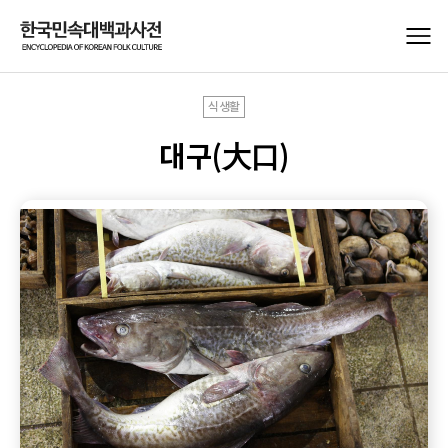
식생활
대구(大口)