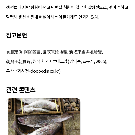
생선보다 지방 함량이 적고 단백질 함량이 많은 흰살생선으로, 맛이 순하고
담백해 생선 비린내를 싫어하는 이들에게도 인기가 있다.
참고문헌
貢膳定例, 閨閤叢書, 世宗實錄地理, 新增東國輿地勝覽,
朝鮮王朝實錄, 원색 한국어류대도감(김익수, 교문사, 2005),
두산백과사전(doopedia.co.kr).
관련 콘텐츠