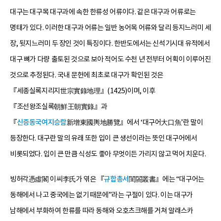
대구는 대구목 대구과에 속한 한류성 어류이다. 같은 대구과 어류로는
명태가 있다. 이러한 대구과 어류는 일반 농어목 어류와 달리 등지느러미 세
장, 뒷지느러미 두 장인 것이 특징이다. 한반도에서는 신석기시대 유적에서
대구 뼈가 다량 출토된 것으로 보아 적어도 수천 년 전부터 어획이 이루어진
것으로 추정된다. 국내 문헌에 최초로 대구가 확인된 것은
『세종실록지리지世宗實錄地理』(1425)이며, 이후
『조선왕조실록朝鮮王朝實錄』과
『
신증동국여지승람
新增東國輿地勝覽』에서 ‘대구어大口魚’란 말이
등장한다. 대구란 말의 유래 또한 입이 큰 생선이라는 뜻인 대구어에서
비롯되었다. 입이 큰 만큼 식성도 좋아 무엇이든 가리지 않고 먹어 치운다.
빙허각憑虛閣 이씨李氏가 엮은 『
규합총서
閨閤叢書』에는 “대구어는
동해에서 나고 중국에는 없기 때문에”라는 구절이 있다. 이는 대구가
남해에서 부화하여 한류를 따라 동해와 오호츠크해를 거쳐 알래스카