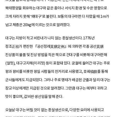
북태평양을 회유하는 대구와 같은 종이나 서식지 환경 및 수온 영향으로
크게 자라지 못해 ‘왜대구’로 불린다. 보통의 대구라면 다 자랐을 때 1m가
넘고 체중은 20kg에 이르는 것으로 알려졌다.
대구는 지방이 적고 비린내가 나지 않는 흰살생선이다. 1776년
정조正祖가 편찬한 『공선정례貢膳定例』에 의하면 각종 공선貢膳
진상품의 물품 및 진상 방법을 적은 책으로 건대구를 비롯해 대구어란해
(알젓), 대구고지해(이리젓) 등이 포함돼 있다. 궁궐에 들어간 대구는 주로
왕과 왕비를 비롯한 왕실 사람들의 찬거리로 사용됐고, 호궤犒饋를 통해
군사들에게도 지급되었다. 그러나 주로 명태가 배급된 군졸과 달리 대구는
장교 이상에게만 지급된 것으로 알려졌다. 그만큼 대구는 예부터 귀하고
맛이 좋으며, 값비싼 생선임을 말해 준다.
오늘날 대구는 버릴 것이 없는 흰살생선으로, 다양한 요리에 사용되고