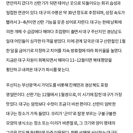
연안까지 갔다가 산란기가 되면 태어난 곳으로 되돌아오는 회귀 습성과
밀접한 연관이 있다. 대구의 수명은 약 30년 정도로 추정되며, 성장 속도가
빨라서 3~4년이면 산란 기능을 갖춘 성어로 자란다. 대구는 한때 남획에
의한 개체 수 급감에다 해마다 조업량이 줄면서 대구 주산지인 경상남도
일대 어민들이 심각한 타격을 받았다. 이에 관계 당국은 대구 산란철인 1월
한 달을 금어기로 지정하고 치어를 지속 방류함에 따라 회귀율을 높였다.
지금은 대구 자원이 회복되면서 해마다 11~12월이면 북태평양을
횡단하고 내려온 대구가 파시를 맞는다.
주산지는 부산광역시 가덕도를 비롯해 진해만과 경상북도 포항
영일만이다. 산란기는 12월에서 1월경으로, 이 시기에 잡힌 대구가 가장
맛있다. 대구는 암컷보다 수컷이 조금 더 비싼 편이다. 산란이 임박한
대구는 정소가 가득 들었다. 우리가 ‘곤이’로 잘못 부르는 구불구불한
모양의 생식소는 정소 또는 이리가 바른말로, 그 크기와 양이 명태의
그것을 압도해 동태탕에 자주 이용된다. 한편 서해에 서식하는 대구도