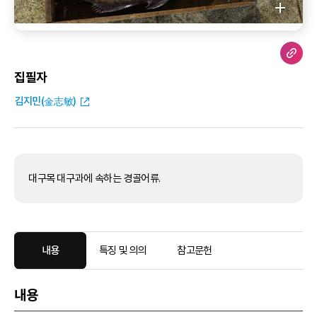
집필자
김지민(金志敏)
대구목 대구과에 속하는 경골어류.
내용
특징 및 의의
참고문헌
내용