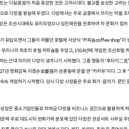
또는 다실茶室이 처음 등장한 것은 고려시대다. 불교를 숭상한 고려는 
관으로 다방을 왕실에 두었다. 다방에서는 주로 궁중에서 쓰이는 약을
방은 조선시대에도 유지되었으나 임진왜란을 전후하여 차 문화가 점차 
 유입되면서 그들이 머물던 호텔에 서양식 ‘커피숍coffee shop’이 생겨
에 우리나라 최초의 호텔 커피숍을 두었고, 1914년에 개업한 조선호텔
하는 근대 의미의 다방이 생겨나기 시작했다. 그중 명동의 ‘후타미二見’
7년 영화감독 이경손李慶孫이 관훈동에 문을 연 ‘카카듀’이다. 그 후 ‘멕
 속속 개업하기 시작했다. 당시 다방 사장들은 주로 화가·음악가·문인
제 성장은 중소기업인들로 하여금 다방을 비즈니스 공간으로 활용하게 하
 때문에 주로 대도시의 번화가에 분포해 있던 다방은 관공서와 사무실 주