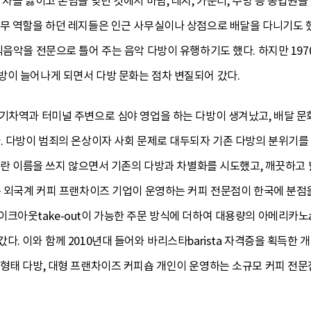
 차를 끓이고 손님을 맞던 것에서 마담, 레지, 카운터, 주방 등 종업원
동무 역할을 하던 레지들은 인근 사무실이나 상점으로 배달을 다니기도 
식음악을 전문으로 틀어 주는 음악 다방이 유행하기도 했다. 하지만 19
방이 늘어나게 되면서 다방 문화는 점차 변질되어 갔다.
기차역과 터미널 주변으로 심야 영업을 하는 다방이 생겨났고, 배달 문
다. 다방이 범죄의 온상이자 사회 문제로 대두되자 기존 다방의 분위기
’이란 이름을 쓰지 않으면서 기존의 다방과 차별화를 시도했고, 깨끗하
는 외국계 커피 프랜차이즈 기업이 운영하는 커피 전문점이 한국에 분점
크아웃take-out이 가능한 주문 방식에 더하여 대용량의 아메리카노a
다. 이와 함께 2010년대 들어와 바리스타barista 자격증을 획득한
형태 다방, 대형 프랜차이즈 커피숍 개인이 운영하는 소규모 커피 전문