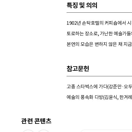
특징 및 의의
1902년 손탁호텔의 커피숍에서 시
토로하는 장소로, 가난한 예술가들
본연의 모습은 변하지 않은 채 지금
참고문헌
고종 스타벅스에 가다(강준만·오두진, 
예술의 풍속화 다방(김윤식, 한겨례출판
관련 콘텐츠