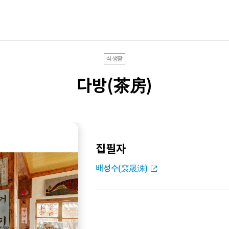
식생활
다방(茶房)
집필자
배성수(裵晟洙)