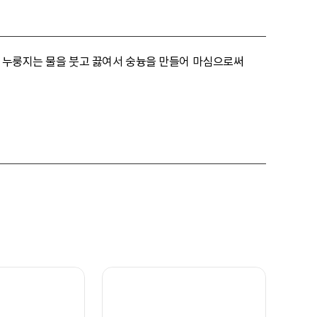
된 누룽지는 물을 붓고 끓여서 숭늉을 만들어 마심으로써