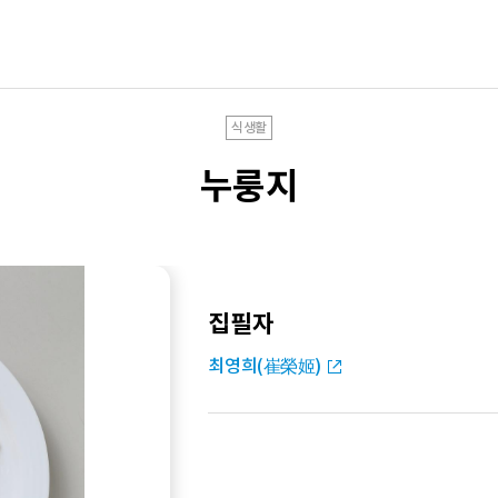
식생활
누룽지
집필자
최영희(崔榮姬)