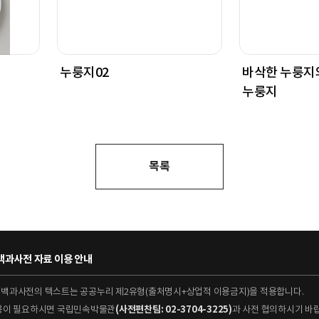
누룽지02
바삭한 누룽지
누룽지
목록
과사전 자료 이용 안내
대백과사전의 텍스트는 공공누리 제2유형(출처명시+상업적 이용금지)을 적용합니다.
이용이 필요하시면 국립민속박물관
(사전편찬팀: 02-3704-3225)
과 사전 협의하시기 바