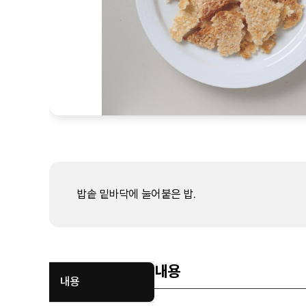
밥솥 밑바닥에 눌어붙은 밥.
내용
내용