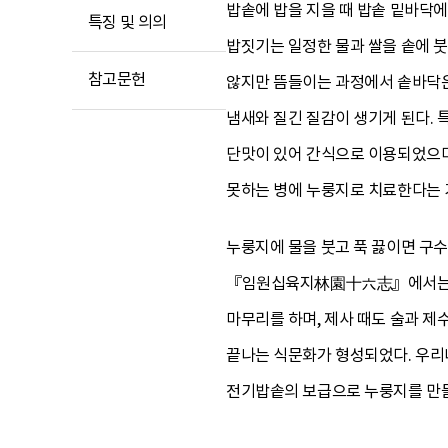
밥솥에 밥을 지을 때 밥솥 밑바닥에
특징 및 의의
밥짓기는 일정한 물과 쌀을 솥에 붓
참고문헌
않지만 뜸들이는 과정에서 솥바닥은
냄새와 질긴 질감이 생기게 된다.
단맛이 있어 간식으로 이용되었으며,
못하는 병에 누룽지로 치료한다는 
누룽지에 물을 붓고 푹 끓이면 구수
『임원십육지林園十六志』에서는 숭늉
마무리를 하며, 제사 때도 술과 
끝나는 식문화가 형성되었다. 우리
전기밥솥의 보급으로 누룽지를 만들 