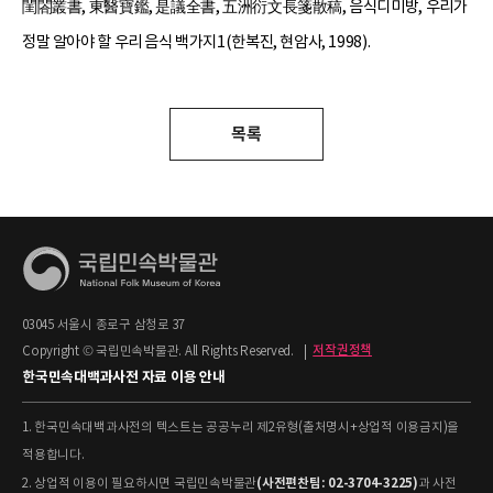
閨閤叢書, 東醫寶鑑, 是議全書, 五洲衍文長箋散稿, 음식디미방, 우리가
정말 알아야 할 우리 음식 백가지1(한복진, 현암사, 1998).
목록
03045 서울시 종로구 삼청로 37
Copyright © 국립민속박물관. All Rights Reserved.
|
저작권정책
한국민속대백과사전 자료 이용 안내
1. 한국민속대백과사전의 텍스트는 공공누리 제2유형(출처명시+상업적 이용금지)을
적용합니다.
(사전편찬팀: 02-3704-3225)
2. 상업적 이용이 필요하시면 국립민속박물관
과 사전