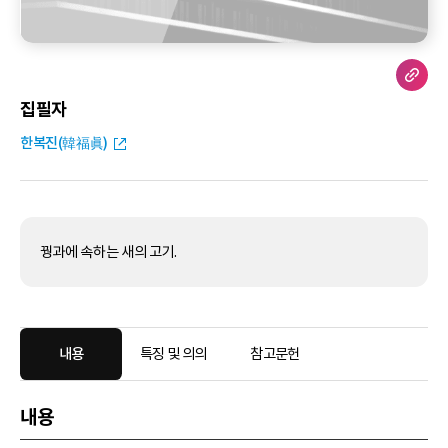
집필자
한복진(韓福眞)
꿩과에 속하는 새의 고기.
내용
특징 및 의의
참고문헌
내용