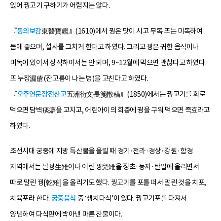
있어 꿩고기 구하기가 어렵지는 않다.
『
동의보감
東醫寶鑑』(1610)에서 꿩은 맛이 시고 무독 또는 미독하여
몸에 좋으며, 설사를 그치게 한다고 하였다. 그리고 꿩은 귀한 음식이나
미독이 있어서 상식하여서는 안 되며, 9~12월에 먹으면 괜찮다고 하였다.
또 누창漏瘡(잔고름이 나는 병)을 고친다고 하였다.
『
오주연문장전산고
五洲衍文長箋散稿』(1850)에서는 꿩고기를 회로
먹으면 담벽痰癖을 고치고, 어린아이의 회충에 꿩을 구워 먹으면 즉효라고
하였다.
조선시대 궁중에 지방 특산물을 올릴 때 경기·전라·경상·강원·함경
지역에서는 날꿩生雉이나 어린 꿩兒雉을 정초·동지·탄일에 올리면서
따로 말린 꿩[乾雉]을 올리기도 했다. 꿩고기를 포를 떠서 말린 것을 치포,
치육포라 한다.
궁중음식
중 ‘생치다식’이 있다. 꿩고기포를 다져서
양념하여 다식판에 박아낸 마른 찬물이다.