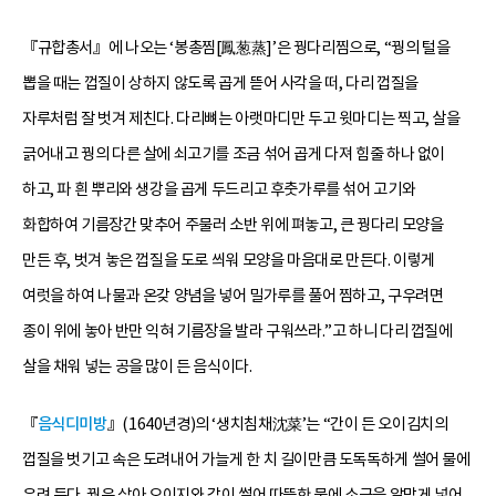
『규합총서』에 나오는 ‘봉총찜[鳳葱蒸]’은 꿩다리찜으로, “꿩의 털을
뽑을 때는 껍질이 상하지 않도록 곱게 뜯어 사각을 떠, 다리 껍질을
자루처럼 잘 벗겨 제친다. 다리뼈는 아랫마디만 두고 윗마디는 찍고, 살을
긁어내고 꿩의 다른 살에 쇠고기를 조금 섞어 곱게 다져 힘줄 하나 없이
하고, 파 흰 뿌리와 생강을 곱게 두드리고 후춧가루를 섞어 고기와
화합하여 기름장간 맞추어 주물러 소반 위에 펴놓고, 큰 꿩다리 모양을
만든 후, 벗겨 놓은 껍질을 도로 씌워 모양을 마음대로 만든다. 이렇게
여럿을 하여 나물과 온갖 양념을 넣어 밀가루를 풀어 찜하고, 구우려면
종이 위에 놓아 반만 익혀 기름장을 발라 구워쓰라.”고 하니 다리 껍질에
살을 채워 넣는 공을 많이 든 음식이다.
『
음식디미방
』(1640년경)의 ‘생치침채沈菜’는 “간이 든 오이김치의
껍질을 벗기고 속은 도려내어 가늘게 한 치 길이만큼 도독독하게 썰어 물에
우려 둔다. 꿩은 삶아 오이지와 같이 썰어 따뜻한 물에 소금을 알맞게 넣어