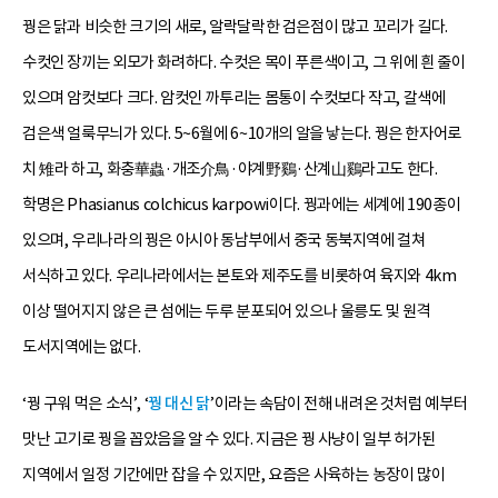
꿩은 닭과 비슷한 크기의 새로, 알락달락한 검은점이 많고 꼬리가 길다.
수컷인 장끼는 외모가 화려하다. 수컷은 목이 푸른색이고, 그 위에 흰 줄이
있으며 암컷보다 크다. 암컷인 까투리는 몸통이 수컷보다 작고, 갈색에
검은색 얼룩무늬가 있다. 5~6월에 6~10개의 알을 낳는다. 꿩은 한자어로
치 雉라 하고, 화충華蟲·개조介鳥·야계野鷄·산계山鷄라고도 한다.
학명은 Phasianus colchicus karpowi이다. 꿩과에는 세계에 190종이
있으며, 우리나라의 꿩은 아시아 동남부에서 중국 동북지역에 걸쳐
서식하고 있다. 우리나라에서는 본토와 제주도를 비롯하여 육지와 4km
이상 떨어지지 않은 큰 섬에는 두루 분포되어 있으나 울릉도 및 원격
도서지역에는 없다.
‘꿩 구워 먹은 소식’, ‘
꿩 대신 닭
’이라는 속담이 전해 내려온 것처럼 예부터
맛난 고기로 꿩을 꼽았음을 알 수 있다. 지금은 꿩 사냥이 일부 허가된
지역에서 일정 기간에만 잡을 수 있지만, 요즘은 사육하는 농장이 많이