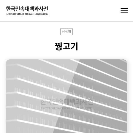
식생활
꿩고기