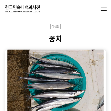
식생활
꽁치