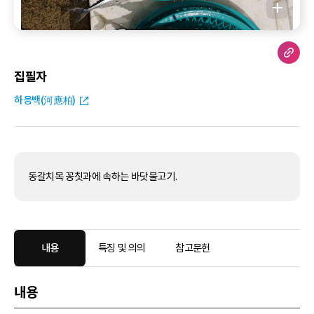
집필자
하응백(河應柏)
동갈치목 꽁칫과에 속하는 바닷물고기.
내용
특징 및 의의
참고문헌
내용