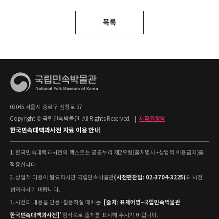
목록
03045 서울시 종로구 삼청로 37
Copyright © 국립민속박물관. All Rights Reserved.
|
저작권정책
한국민속대백과사전 자료 이용 안내
1. 한국민속대백과사전의 텍스트는 공공누리 제2유형(출처명시+상업적 이용금지)을
적용합니다.
(사전편찬팀: 02-3704-3225)
2. 상업적 이용이 필요하시면 국립민속박물관
과 사전
협의하시기 바랍니다.
[출처: 표제어명–국립민속박물관
3. 사전의 내용을 인용·활용하실 때에는 '
한국민속대백과사전]
' 형식으로 출처를 표시해 주시기 바랍니다.