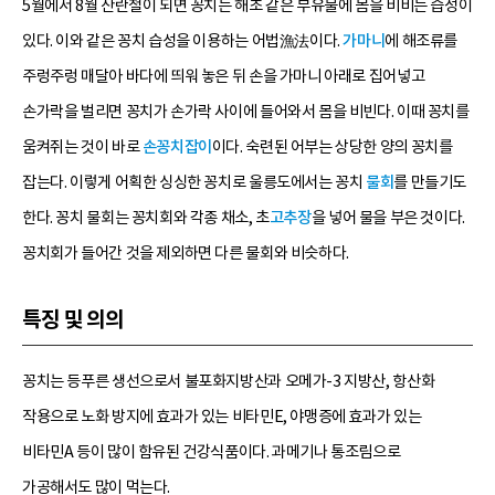
5월에서 8월 산란철이 되면 꽁치는 해초 같은 부유물에 몸을 비비는 습성이
있다. 이와 같은 꽁치 습성을 이용하는 어법漁法이다.
가마니
에 해조류를
주렁주렁 매달아 바다에 띄워 놓은 뒤 손을 가마니 아래로 집어넣고
손가락을 벌리면 꽁치가 손가락 사이에 들어와서 몸을 비빈다. 이때 꽁치를
움켜쥐는 것이 바로
손꽁치잡이
이다. 숙련된 어부는 상당한 양의 꽁치를
잡는다. 이렇게 어획한 싱싱한 꽁치로 울릉도에서는 꽁치
물회
를 만들기도
한다. 꽁치 물회는 꽁치회와 각종 채소, 초
고추장
을 넣어 물을 부은 것이다.
꽁치회가 들어간 것을 제외하면 다른 물회와 비슷하다.
특징 및 의의
꽁치는 등푸른 생선으로서 불포화지방산과 오메가-3 지방산, 항산화
작용으로 노화 방지에 효과가 있는 비타민E, 야맹증에 효과가 있는
비타민A 등이 많이 함유된 건강식품이다. 과메기나 통조림으로
가공해서도 많이 먹는다.