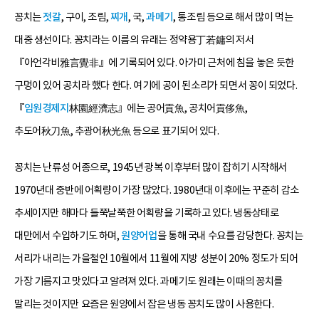
꽁치는
젓갈
, 구이, 조림,
찌개
, 국,
과메기
, 통조림 등으로 해서 많이 먹는
대중 생선이다. 꽁치라는 이름의 유래는 정약용丁若鏞의 저서
『아언각비雅言覺非』에 기록되어 있다. 아가미 근처에 침을 놓은 듯한
구멍이 있어 공치라 했다 한다. 여기에 공이 된소리가 되면서 꽁이 되었다.
『
임원경제지
林園經濟志』에는 공어貢魚, 공치어貢侈魚,
추도어秋刀魚, 추광어秋光魚 등으로 표기되어 있다.
꽁치는 난류성 어종으로, 1945년 광복 이후부터 많이 잡히기 시작해서
1970년대 중반에 어획량이 가장 많았다. 1980년대 이후에는 꾸준히 감소
추세이지만 해마다 들쭉날쭉한 어획량을 기록하고 있다. 냉동상태로
대만에서 수입하기도 하며,
원양어업
을 통해 국내 수요를 감당한다. 꽁치는
서리가 내리는 가을철인 10월에서 11월에 지방 성분이 20% 정도가 되어
가장 기름지고 맛있다고 알려져 있다. 과메기도 원래는 이때의 꽁치를
말리는 것이지만 요즘은 원양에서 잡은 냉동 꽁치도 많이 사용한다.