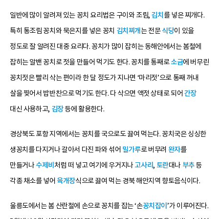
일반에 많이 알려져 있는 꽁치 요리법은 구이와 조림,
김치
를 넣은 찌개다.
특히 통조림 꽁치와 묵은지를 넣은 꽁치
김치찌개
는 전문
식당
이 있을
정도로 잘 알려진 대중 요리다. 꽁치가 많이 잡히는 동해안에서는 봄철에
잡히는 알밴 꽁치로 젓을 만들어 먹기도 한다. 꽁치를 통째로
소금
에 버무린
꽁치젓은 빨리 삭는 편이라 한 달 정도가 지나면 ‘마리젓’으로 통째 꺼내
살을 찢어서 밥반찬으로 먹기도 한다. 다 삭으면 액젓 상태로 되어
간장
대신 사용하고,
김장
등에 활용한다.
경상북도 포항 지역에서는 꽁치를 국으로도 끓여 먹는다. 꽁치국은 싱싱한
생꽁치를 다지거나 갈아서 다진 파와 섞어
밀가루
로 버무려
완자
를
만들거나
수제비
처럼 떠 넣고 여기에 우거지나
고사리
,
토란
대나
부추
등
각종 채소를 넣어
육개장
식으로 끓여 먹는 경북 해안지역 향토음식이다.
울릉도에서는 봄 산란철에 손으로 꽁치를 잡는 ‘손
꽁치잡이
’가 이루어진다.