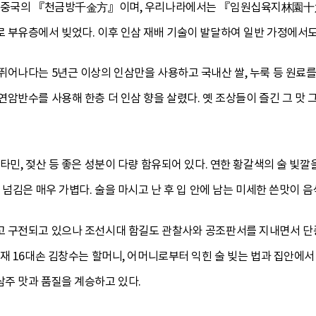
은 중국의 『천금방千金方』이며, 우리나라에서는 『임원십육지林園十六
 부유층에서 빚었다. 이후 인삼 재배 기술이 발달하여 일반 가정에서도
뛰어나다는 5년근 이상의 인삼만을 사용하고 국내산 쌀, 누룩 등 원료를
암반수를 사용해 한층 더 인삼 향을 살렸다. 옛 조상들이 즐긴 그 맛
타민, 젖산 등 좋은 성분이 다량 함유되어 있다. 연한 황갈색의 술 빛깔을
 넘김은 매우 가볍다. 술을 마시고 난 후 입 안에 남는 미세한 쓴맛이 
 구전되고 있으나 조선시대 함길도 관찰사와 공조판서를 지내면서 단
현재 16대손 김창수는 할머니, 어머니로부터 익힌 술 빚는 법과 집안
주 맛과 품질을 계승하고 있다.