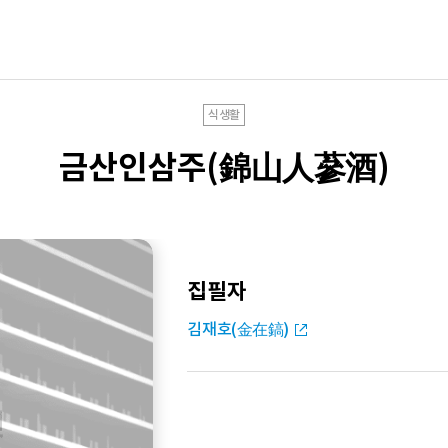
식생활
금산인삼주(錦山人蔘酒)
집필자
김재호(金在鎬)