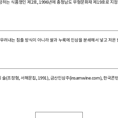
하는 식품명인 제2호, 1996년에 충청남도 무형문화재 제19호로 지
 우려내는 침출 방식이 아니라 쌀과 누룩에 인삼을 분쇄해서 넣고 저온
조정형, 서해문집, 1991), 금산인삼주(insamwine.com), 한국콘텐츠