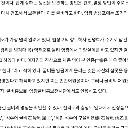
 것이다. 쉽게 상하는 생선을 보관하는 방법은 건조, 염장 방법이 주로
 다시 건조해서 보관한다. 이를 굴비라고 한다. 영광 법성포에는 조기의
>가 가장 널리 알려져 있다. 법성포의 향토학자 신명희가 수기로 남긴
(왕위를 넘겨다 봄) 역적으로 몰려 영광에서 귀양살이를 하고 있지만 
하였다 한다. 이자겸의 진상으로 처음 먹어 본 인종仁宗은 매우 좋아하
한다.”라고 적혀 있다. 굴비를 임금에게 올리는 것은 자신의 잘못을 용
명명했다고 해석하고 있지만 이는 민간어원설이다. 그러나 굴비의 어원
페이지·굴비홍보물·영광굴비홍보전시관에서도 인용하고 있다.
린 굴비의 명칭을 확인할 수 있다. 전라도와 충청도 일대에서 진상품으
’, ‘석수어 굴비石首魚 屈非’, ‘세린 석수어 구을비洗鱗 石首魚 仇乙非’