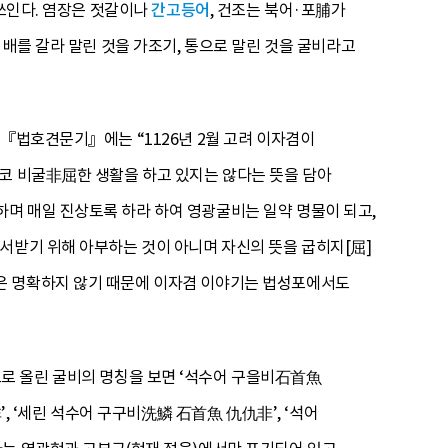
 쓰인다. 염장은 젓갈이나
간고등어
, 건조는 북어·포脯가
 배를 갈라 말린 것을 가조기, 통으로 말린 것을 굴비라고
 『법호견문기』에는 “1126년 2월 고려 이자겸이
결코 비굴非屈한 생활을 하고 있지는 않다는 뜻을 담아
며 매일 진상토록 하라 하여 영광굴비는 일약 명물이 되고,
서받기 위해 아부하는 것이 아니며 자신의 뜻을 굽히지[屈]
은 명확하지 않기 때문에 이자겸 이야기는 법성포에서도
로 올린 굴비의 명칭을 보면 ‘석수어 구을비石首魚
, ‘세린 석수어 구구비洗鱗 石首魚 仇仇非’, ‘석어