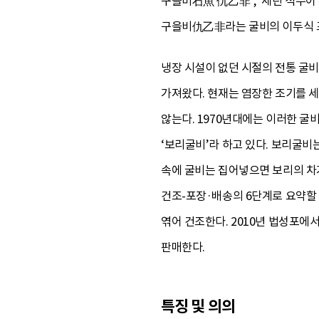
구을비石魚 仇乙非’, ‘세린 석수
구을비仇乙非라는 굴비의 이두식 표
냉장 시설이 없던 시절의 전통 굴비
가져왔다. 현재는 염장한 조기를 
않는다. 1970년대에는 이러한 굴
‘보리굴비’라 하고 있다. 보리굴비
속에 굴비는 집어넣으면 보리의 차
건조-포장·배송의 6단계로 요약할 
엮어 건조한다. 2010년 법성포에
판매한다.
특징 및 의의