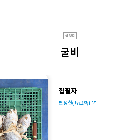
식생활
굴비
집필자
편성철(片成哲)