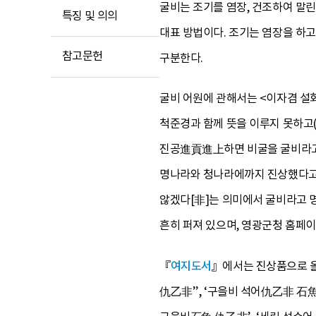
굴비는 조기를 염장, 건조하여 말린
특징 및 의의
대표 방법이다. 조기는 염장을 하고
참고문헌
구분한다.
굴비 어원에 관해서는 <이자겸 설화
척준경과 함께 뜻을 이루지 못하고
진공進貢進上하면 비굴을 굴비라고 
명나라와 청나라에까지 진상했다고 
않겠다[非]는 의미에서 굴비라고 
흔히 퍼져 있으며, 영광군청 홈
『
여지도서
』에서는 진상품으로 올
仇乙非’’, ‘구을비 석어仇乙非 石魚