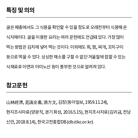
특징 및 의의
굴은 패총에서도 그 식용을 확인할 수 있을 정도로 오래전부터 식용해 온
식자재이다. 굴을 이용한 요리는 여러 문헌에도 언급돼 있다. 가장 많이
먹는 방법은 김치에 넣어 먹는 것이다. 이외에도 회, 찜, 찌개, 꼬치구이
등으로 먹을 수 있다. 싱싱한 채소를 구할 수 없던 겨울철에 접할 수 있는
식재료로 아연과 아미노산 등이 풍부한 것으로 알려져 있다.
참고문헌
山林經濟, 是議全書, 酒方文, 김장(동아일보, 1959.11.24),
현지조사자료(양광직, 경기 화성, 2016.5.15), 현지조사자료(김귀금, 전남
신안, 2018.8.14), 한국고전종합DB(db.itkc.or.kr).