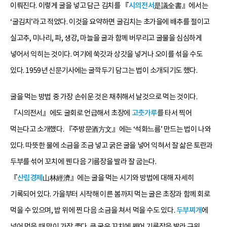
이뤄진다. 이렇게 굴을 넣고 담근 김치를 『
시의전서
是議全書』에서는
‘굴김치’라고 적었다. 이것을 요약하면 굴김치는 초가을에 배추를 절이고
실고추, 미나리, 파, 생강, 마늘을 굴과 함께 버무리고 굴물을 심심하게
넣어서 익히는 것이다. 여기에 쑥갓과 상갓을 넣거나 오이를 섞을 수도
있다. 1959년 신문기사에는 굴깍두기 담그는 법이 소개되기도 했다.
굴을 먹는 방법 중 가장 손쉬운 것은 채취해서 날것으로 먹는 것이다.
『시의전서』에도 굴회로 언급해서 초장에
고춧가루
를 타서 찍어
먹는다고 소개했다. 『주방문酒方文』에는 ‘석화느름’ 만드는 법이 나와
있다. 따뜻한 물에 소금을 조금 넣고 굵은 굴을 넣어 익혀서 잘 삶은 토란과
두부를 섞어 꼬치에 꿴 다음 기름장을 발라 잘 굽는다.
『
산림경제
山林經濟』에는 굴을 먹는 시기와 방법에 대해 자세히
기록되어 있다. 가을부터 시작해 이른 봄까지 먹는 굴은 초장과 함께 회로
먹을 수 있으며, 밥 위에 찐 다음 소금을 쳐서 먹을 수도 있다.
두부찌개
에
넣어 먹을 때 맛이 가장 좋다. 큰 굴은 꼬치에 꿰어 기름장을 발라 구워