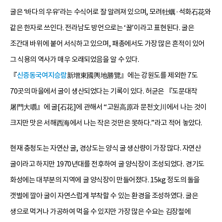
굴은 ‘바다의 우유’라는 수식어로 잘 알려져 있으며, 모려牡蠣·석화石花와
같은 한자로 쓰인다. 전라남도 방언으로는 ‘꿀’이라고 표현된다. 굴은
조간대 바위에 붙어 서식하고 있으며, 패총에서도 가장 많은 흔적이 있어
그 식용의 역사가 매우 오래되었음을 알 수 있다.
『
신증동국여지승람
新增東國輿地勝覽』에는 강원도를 제외한 7도
70곳의 마을에서 굴이 생산되었다는 기록이 있다. 허균은 『도문대작
屠門大嚼』에 굴[石花]에 관해서 “고원高原과 문천文川에서 나는 것이
크지만 맛은 서해西海에서 나는 작은 것만은 못하다.”라고 적어 놓았다.
현재 충청도는 자연산 굴, 경상도는 양식 굴 생산량이 가장 많다. 자연산
굴이라고 하지만 1970년대를 전후하여 굴 양식장이 조성되었다. 경기도
화성에는 대부분의 지역에 굴 양식장이 만들어졌다. 15kg 정도의 돌을
갯벌에 깔아 굴이 자연스럽게 부착할 수 있는 환경을 조성하였다. 굴은
생으로 먹거나 가공하여 먹을 수 있지만 가장 많은 수요는 김장철에