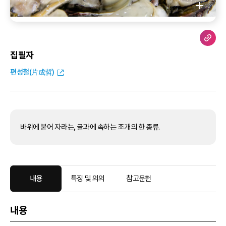
집필자
편성철(片成哲)
바위에 붙어 자라는, 굴과에 속하는 조개의 한 종류.
내용
특징 및 의의
참고문헌
내용