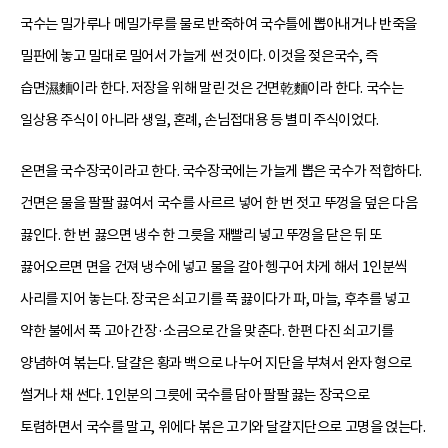
국수는 밀가루나 메밀가루를 물로 반죽하여 국수틀에 뽑아내거나 반죽을
밀판에 놓고 밀대로 밀어서 가늘게 썬 것이다. 이것을 젖은국수, 즉
습면濕麵이라 한다. 저장을 위해 말린 것은 건면乾麵이라 한다. 국수는
일상용 주식이 아니라 생일, 혼례, 손님접대용 등 별미 주식이었다.
온면을 국수장국이라고 한다. 국수장국에는 가늘게 뽑은 국수가 적합하다.
건면은 물을 팔팔 끓여서 국수를 사르르 넣어 한 번 젓고 뚜껑을 덮은 다음
끓인다. 한 번 끓으면 냉수 한 그릇을 재빨리 넣고 뚜껑을 닫은 뒤 또
끓어오르면 면을 건져 냉수에 넣고 물을 갈아 헹구어 차게 해서 1인분씩
사리를 지어 놓는다. 장국은 쇠고기를 푹 끓이다가 파, 마늘, 후추를 넣고
약한 불에서 푹 고아 간장·소금으로 간을 맞춘다. 한편 다진 쇠고기를
양념하여 볶는다. 달걀은 황과 백으로 나누어 지단을 부쳐서 완자 형으로
썰거나 채 썬다. 1인분의 그릇에 국수를 담아 팔팔 끓는 장국으로
토렴하면서 국수를 말고, 위에다 볶은 고기와 달걀지단으로 고명을 얹는다.