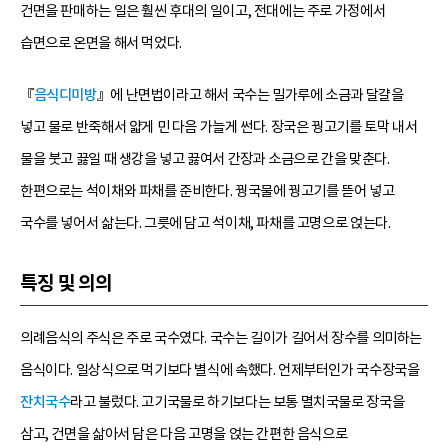
건면을 판매하는 일은 훨씬 후대의 일이고, 전대에는 주로 가정에서
습면으로 온면을 해서 먹었다.
『
음식디미방
』에 난면법이라고 해서 국수는 밀가루에 소금과 달걀을
넣고 물로 반죽해서 얇게 민 다음 가늘게 썬다. 장국은 꿩고기를 토막 내서
물을 붓고 끓일 때 생강을 넣고 끓여서 간장과 소금으로 간을 맞춘다.
한편으로는 석이채와 파채를 준비한다. 꿩국물에 꿩고기를 뜯어 넣고
국수를 넣어서 삶는다. 그릇에 담고 석이채, 파채를 고명으로 얹는다.
특징 및 의의
의례음식의 주식은 주로 국수였다. 국수는 길이가 길어서 장수를 의미하는
음식이다. 일상식으로 먹기보다 별식에 속했다. 언제부터인가 국수장국을
잔치국수
라고 불렀다. 고기국물로 하기보다는 보통 멸치국물로 장국을
삼고, 건면을 삶아서 담은 다음 고명을 얹는 간편한 음식으로