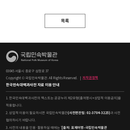
목록
03045 서울시 종로구 삼청로 37
Copyright © 국립민속박물관. All Rights Reserved.
|
저작권정책
한국민속대백과사전 자료 이용 안내
1. 한국민속대백과사전의 텍스트는 공공누리 제2유형(출처명시+상업적 이용금지)을
적용합니다.
(사전편찬팀: 02-3704-3225)
2. 상업적 이용이 필요하시면 국립민속박물관
과 사전
협의하시기 바랍니다.
[출처: 표제어명–국립민속박물관
3. 사전의 내용을 인용·활용하실 때에는 '