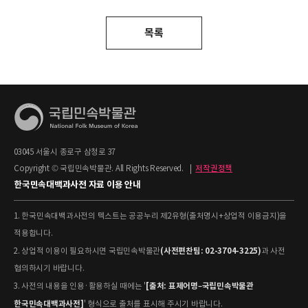
목록
03045 서울시 종로구 삼청로 37
Copyright © 국립민속박물관. All Rights Reserved.
|
저작권정책
한국민속대백과사전 자료 이용 안내
1. 한국민속대백과사전의 텍스트는 공공누리 제2유형(출처명시+상업적 이용금지)을
적용합니다.
(사전편찬팀: 02-3704-3225)
2. 상업적 이용이 필요하시면 국립민속박물관
과 사전
협의하시기 바랍니다.
[출처: 표제어명–국립민속박물관
3. 사전의 내용을 인용·활용하실 때에는 '
한국민속대백과사전]
' 형식으로 출처를 표시해 주시기 바랍니다.