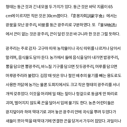
형태는 둥근 것과 긴 네모꼴 두 가지가 있다. 둥근 것은 바닥 지름이 65
cm에 이르지만 작은 것은 30cm쯤이다. 『훈몽자회訓蒙字會』에서는
광筐을 모난 광주리, 비篚를 둥근 광주리로 구분하였다. 또 『물보物譜』
에서 끈이 없는 것은 광주리, 끈이 달린 것은 바구니라 한 것은 그럴 듯하다.
광주리는 주로 감자·고구마 따위 농작물이나 곡식 따위를 나르거나 담아서
말리며, 음식물도 담아 둔다. 농가에서 들에 음식을 담아 내가면 밥광주리,
뽕을 담으면 뽕광주리, 바느질 기구를 담으면 짓두광주리, 머루를 담으면
머루광주리라 불렀다. 김장 때 씻은 무나 절인 배추의 물기를 빼는 용도로도
사용한 까닭에 농가는 물론 도회지에서도 크고 작은 형태의 광주리를 서너
개씩 갖추었다. 이것을 머리에 일 때는 짚이나 헝겊으로 둥글게 만 똬리로
괴며, 떨어지지 않도록 끈을 달아서 입에 물기도 한다. 농촌 어린이들은
광지덮이라 하여 막대기로 괴어 놓은 광주리 안에 곡식을 뿌려 두었다가
새들이 쪼아 먹을 때 막대기에 연결한 끈을 당겨서 가두어 잡았다. 과일이나