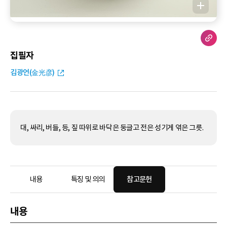
집필자
김광언(金光彦)
대, 싸리, 버들, 등, 짚 따위로 바닥은 둥글고 전은 성기게 엮은 그릇.
내용
특징 및 의의
참고문헌
내용