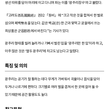
생선 따위를 담아 머리에 이고 다니며 파는 이를 ‘광주리장수’라고 불렀다.
『고려도경高麗圖經』 권32 「등비」에 “크고 작은 것을 합쳐서 한 벌로
삼으며 폐백幣帛을 담는다. 값은 백금(은) 한 근과 맞먹고 궁궐에서 쓰는
최상품은 군읍郡邑에서 바친다.”는 기사가 있다.
광주리 형태를 빌려 놀라거나 기뻐서 벌린 입을 ‘광주리만 한 입’이라 하고,
아주 많은 것은 ‘열두 광주리’에 차고도 남는다고 일렀다.
특징 및 의의
광주리는 공기가 잘 통하는 데다 무게가 가벼워서 곡물이나 음식을 담아
두거나 나르기에 편하다. 크기별로 여러 벌을 겹쳐서 한 곳에 걸어 둘 수
있기 때문에 공간 활용도도 높다.