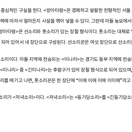
 중심적인 구실을 한다. <방아타령>은 경쾌하고 발랄한 전형적인 서울
력에 따라서 얼마든지 사설을 엮어 넣을 수 있다. 그런데 마들 농요에
<방아타령>은 선소리와 훗소리가 있는 장절 형식이다. 훗소리는 대체로 
 되어 있어서 네 장단으로 구성된다. 선소리꾼은 여섯 장단으로 선소리
 소리이다. 마들 지역에 전승되는 <미나리>는 경기도 동부 지역에 전승
<미나리> 중 <긴미나리>는 후렴구가 있어 장절 형식으로 되어 있으며
리를 메기고 나면, 훗소리꾼은 한 장단에 “이에 이에 이에 이이에”라고
소리가 <저녁소리>이다. <저녁소리>는 <둥기당소리>를 <긴둥기당소