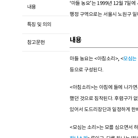
‘마들 농요’는 1999년 12월 
내용
행정 구역으로는 서울시 노원구 일대
특징 및 의의
내용
참고문헌
마들 농요는 <아침소리>, <
모심는
등으로 구성된다.
<아침소리>는 아침에 들에 나가면서
했던 것으로 짐작된다. 후렴구가 없
있어서 도드리장단과 일정하게 한배가
<모심는 소리>는 모를 심으면서 하