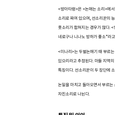
<방아타령>은 <논매는 소리>에서
소리로 짜여 있으며, 선소리꾼의 능
훗소리가 합쳐지는 경우가 많다. 
네로구나 니나노 방하가 좋소”라고
<미나리>는 두벌논매기 때 부르는
있으리라고 추정된다. 마들 지역의 
특징이다. 선소리꾼이 두 장단에 소
논일을 마치고 돌아오면서 부르는 
자진소리로 나뉜다.