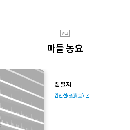
민요
마들 농요
집필자
김헌선(金憲宣)