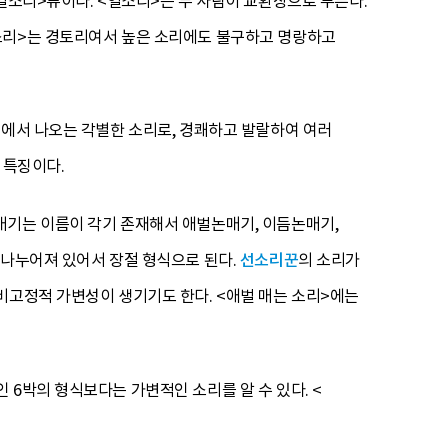
<열소리>류이다. <열소리>는 두 사람이 교환창으로 부른다.
열소리>는 경토리여서 높은 소리에도 불구하고 명랑하고
대에서 나오는 각별한 소리로, 경쾌하고 발랄하여 여러
 특징이다.
매기는 이름이 각기 존재해서 애벌논매기, 이듬논매기,
 나누어져 있어서 장절 형식으로 된다.
선소리꾼
의 소리가
비고정적 가변성이 생기기도 한다. <애벌 매는 소리>에는
6박의 형식보다는 가변적인 소리를 알 수 있다. <