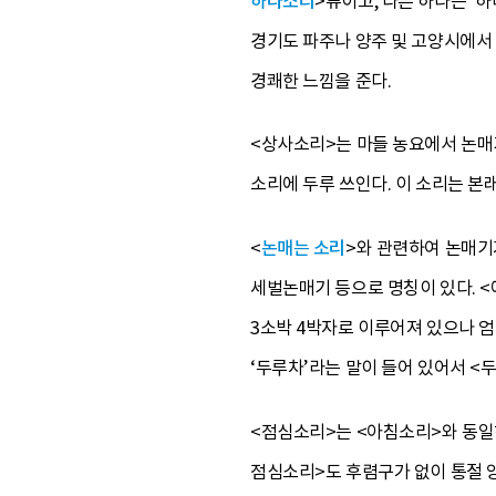
하나소리
>류이고, 다른 하나는 ‘
경기도 파주나 양주 및 고양시에서
경쾌한 느낌을 준다.
<상사소리>는 마들 농요에서 논매기
소리에 두루 쓰인다. 이 소리는 본
<
논매는 소리
>와 관련하여 논매기
세벌논매기 등으로 명칭이 있다. <
3소박 4박자로 이루어져 있으나 
‘두루차’라는 말이 들어 있어서 <
<점심소리>는 <아침소리>와 동일하
점심소리>도 후렴구가 없이 통절 