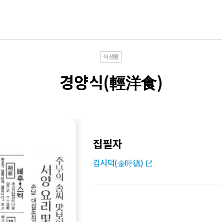
식생활
경양식(輕洋食)
집필자
김시덕(金時德)