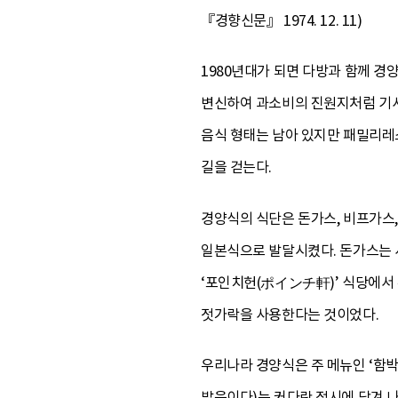
『경향신문』 1974. 12. 11)
1980년대가 되면 다방과 함께 
변신하여 과소비의 진원지처럼 기사화
음식 형태는 남아 있지만 패밀리레
길을 걷는다.
경양식의 식단은 돈가스, 비프가스,
일본식으로 발달시켰다. 돈가스는 서
‘포인치헌(ポインチ軒)’ 식당에서
젓가락을 사용한다는 것이었다.
우리나라 경양식은 주 메뉴인 ‘함박스테
발음이다)는 커다란 접시에 담겨 나