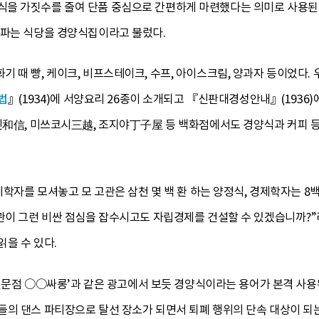
을 가짓수를 줄여 단품 중심으로 간편하게 마련했다는 의미로 사용된
 파는 식당을 경양식집이라고 불렀다.
 때 빵, 케이크, 비프스테이크, 수프, 아이스크림, 양과자 등이었다. 
법
』(1934)에 서양요리 26종이 소개되고 『신판대경성안내』(1936)
화신和信, 미쓰코시三越, 조지야丁子屋 등 백화점에서도 경양식과 커피 
경제학자를 모셔놓고 모 고관은 삼천 몇 백 환 하는 양정식, 경제학자는 8
이 그런 비싼 점심을 잡수시고도 자립경제를 건설할 수 있겠습니까?”라고 
을 수 있다.
식 전문점 ○○싸롱’과 같은 광고에서 보듯 경양식이라는 용어가 본격 사
 댄스 파티장으로 탈선 장소가 되면서 퇴폐 행위의 단속 대상이 되는 등 