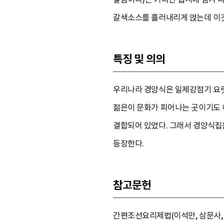
갈색소스를 흘러내리게 얹는데 이것
특징 및 의의
우리나라 경양식은 일제강점기 요릿집
젊은이 문화가 피어나는 곳이기도 
결합되어 있었다. 그래서 경양식집
등장한다.
참고문헌
간편조선요리제법(이석만, 삼문사, 1