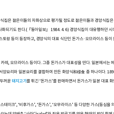
경양식집은 젊은이들의 자화상으로 평가될 정도로 젊은이들과 경양식집은
되기도 한다.(『동아일보』 1984. 4. 6) 경양식집이 대유행하던 시
스토랑 등이 등장하고, 경양식의 대표 식단인 돈가스·오므라이스 등
 카레, 오므라이스 등이다. 그중 돈가스가 대표성을 띤다. 일본에서는
양요리와 일본요리를 결합하여 만든 화양식和様食 중 하나이다. 1895
 두꺼운
돼지고기
를 튀긴 ‘돈가스’를 판매하면서 돈가스가 일본 대표 화
이크’, ‘비후가스’, ‘돈가스’, ‘오무라이스’ 등 다양한 가스(등심을 의미하
오는데 양배추 ‘사라다salad’와 작은 밥공기를 엎은 형태의 밥이 함께