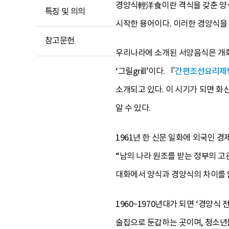
경양식輕洋食이란 격식을 갖춘 양식
특징 및 의의
시작한 용어이다. 이러한 경양식을
참고문헌
우리나라에 소개된 서양음식은 개화기
‘그릴grill’이다. 『
간편조선요리제
소개되고 있다. 이 시기가 되면 
알 수 있다.
1961년 한 신문 일화에 외국인 
“남의 나라 원조를 받는 정부의 고관
대화에서 양식과 경양식의 차이를 읽
1960~1970년대가 되면 ‘경양
술집으로 둔갑하는 곳이며, 청소년들의