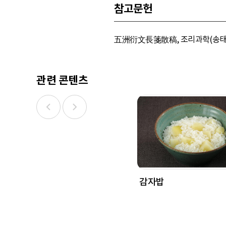
참고문헌
五洲衍文長箋散稿, 조리과학(송태희 외, 
관련 콘텐츠
감자밥