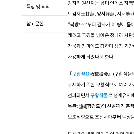
감자의 원산지는 남미 안데스 지역
특징 및 의의
토감저土甘藷, 양저洋藷, 지저地藷
참고문헌
“북방으로부터 감자가 이 땅에 들어온
캐려고 국경을 넘어온 청나라 사람
가뭄과 장마에도 강하며 성장 기간이
사용하게 되었다고 한다.
『
구황촬요
救荒撮要』(구황식물의 
구제하기 위한 구황식으로 여러 가
전파되면서
구황작물
로 생계유지에
북관北關(함경도)의 산골짜기 촌락에
보조식량으로 조선시대부터 백성들을