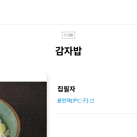
식생활
감자밥
집필자
윤인자(尹仁子)