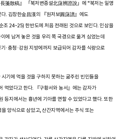
長箋散稿』 「북저변증설北藷辨證說」에 “북저는 일명
 하였다. 김창한金昌漢의 『원저보圓藷譜』에도
(순조 24~25) 한반도에 처음 전래된 것으로 보인다. 인삼을
이에 남겨 놓은 것을 우리 쪽 국경으로 옮겨 심었는데
라·경기·충청·강원 지방에까지 보급되어 감자를 식량으로
 시기에 먹을 것을 구하지 못하는 굶주린 빈민들을
지어 먹었다고 한다. 『구황서와 농서』에는 감자가
원 등지에서는 흉년에 기아를 면할 수 있었다고 했다. 또한
 먹을 양식으로 삼았고, 산간지역에서는 주식 또는