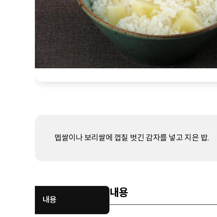
멥쌀이나 보리쌀에 껍질 벗긴 감자를 넣고 지은 밥.
내용
내용