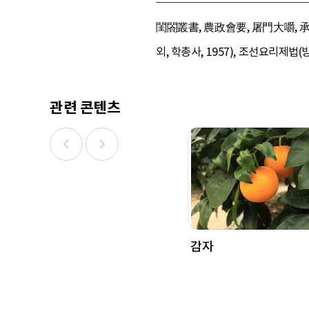
閨閤叢書, 農政會要, 屠門大嚼, 
외, 학총사, 1957), 조선요리제법(방
관련 콘텐츠
감자