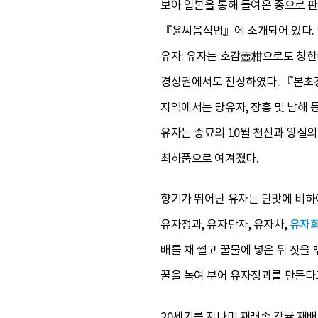
보아 일본을 통해 들여온 종으로 판
『윤씨음식법』에 소개되어 있다. 
유자: 유자는 호감壺柑으로도 칭한
경상권에서도 진상하였다. 『본초강
지역에서는 당유자, 장흥 및 남해 
유자는 종묘의 10월 천신과 왕실의
최하품으로 여겨졌다.
향기가 뛰어난 유자는 단맛에 비하
유자정과, 유자단자, 유자차,
유자
배를 채 썰고 꿀물에 넣은 뒤 잣을
꿀을 녹여 부어 유자정과를 만든다고
20세기를 지나며 재래종 감귤 재