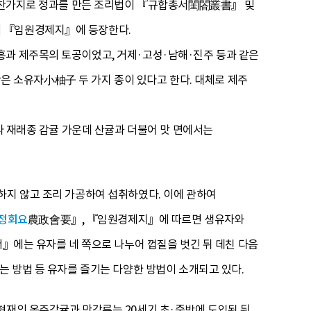
마찬가지로 정과를 만든 조리법이 『
규합총서
閨閤叢書』 및
이 『임원경제지』에 등장한다.
흥과 제주목의 토공이었고, 거제·고성·남해·진주 등과 같은
 소유자小柚子 두 가지 종이 있다고 한다. 대체로 제주
러나 재래종 감귤 가운데 산귤과 더불어 맛 면에서는
하지 않고 조리 가공하여 섭취하였다. 이에 관하여
정회요
農政會要』, 『임원경제지』에 따르면 생유자와
서』에는 유자를 네 쪽으로 나누어 껍질을 벗긴 뒤 데친 다음
는 방법 등 유자를 즐기는 다양한 방법이 소개되고 있다.
현재의 온주감귤과 만감류는 20세기 초·중반에 도입된 뒤