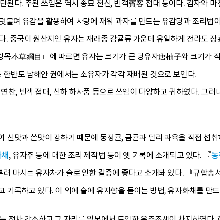
단된다. 주된 쓰임은 역시 종묘 천신, 빈객賓客 접대 등이다. 감자와 
덧붙여 유감을 활용하여 사탕에 재워 과자를 만드는 유감당과 조리법
다. 중국이 원산지인 유자는 재래종 감귤류 가운데 유일하게 전라도 장
목本草綱目』에 따르면 유자는 크기가 큰 당유자唐柚子와 크기가 작은
등 한반도 남해안 권에서는 소유자가 각각 재배된 것으로 보인다.
 연찬, 빈객 접대, 신하 하사품 등으로 쓰임이 다양하고 귀하였다. 그
여 신맛과 쓴맛이 강하기 때문에 동정귤, 금귤과 달리 과육을 직접 섭취
화채
, 유자주 등에 대한 조리 제작법 등이 옛 기록에 소개되고 있다. 『
농
 뿌려 마시는 유자차가 술로 인한 갈증에 좋다고 소개돼 있다. 『규합총
 기록하고 있다. 이 외에 술에 유자향을 들이는 방법, 유자화채를 만드
배는 점차 감소하고 그 자리를 일본에서 도입한 온주조생이 차지하였다. 