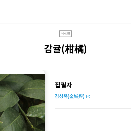
식생활
감귤(柑橘)
집필자
김성욱(金城煜)