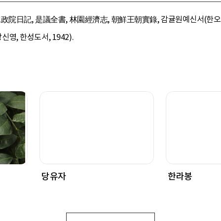
承政院日記, 是議全書, 林園經濟志, 朝鮮王朝實錄, 감귤원예신서(한오균·
신영, 한성도서, 1942).
당유자
한라봉