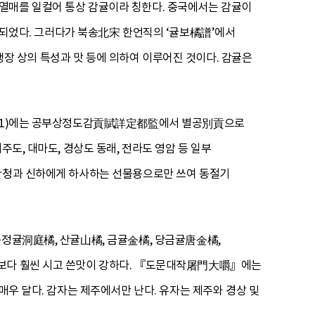
 과수의 열매를 일컬어 통상 감귤이라 칭한다. 중국에서는 감귤이
었다. 그러다가 북송北宋 한언직의 ‘귤보橘譜’에서
 생장 상의 특성과 맛 등에 의하여 이루어진 것이다. 감귤은
태조 1)에는 공부상정도감貢賦詳定都監에서 별공別貢으로
도, 대마도, 경상도 동래, 전라도 영암 등 일부
 관청과 신하에게 하사하는 선물용으로만 쓰여 동절기
동정귤洞庭橘, 산귤山橘, 금귤金橘, 당금귤唐金橘,
귤보다 훨씬 시고 쓴맛이 강하다. 『도문대작屠門大嚼』에는
매우 달다. 감자는 제주에서만 난다. 유자는 제주와 경상 및