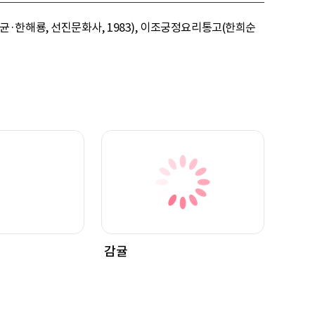
한해룡, 선진문화사, 1983), 이조궁정요리통고(한희순
감귤