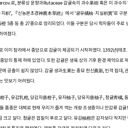
 S. Marcov.로, 분류상 운향과Rutaceae 감귤속의 과수果樹 혹은 이
지枳’, 『신농본초경神農本草經』에서 ‘귤유橘柚·지실枳實’로 구분되
 등橙 5종 등 총 27종으로 정리되었다. 이들 구분은 당시 학자들이 주로
하여졌다.
로 이미 탐라에서 중앙으로 감귤이 제공되기 시작하였다. 1392년(
중앙의 통제 하에 있었다. 또한 감귤은 생육 상의 기후 환경 제약으로 제주
에 공출이 쉽지 않았다. 감귤 생과生果는 종묘 천신薦新, 빈객 접대,
는 맛보기 어려웠다.
자柑子, 유감乳柑, 당감자唐柑子, 유자柚子, 당유자唐柚子, 청귤靑橘, 
들 품종은 대체로 현재 우리가 즐겨 먹는 개량 조생종이나 만감류 감
금 크고 달다. 청귤은 껍질이 푸르고 달다. 유감柚柑은 감자보다 작지만 