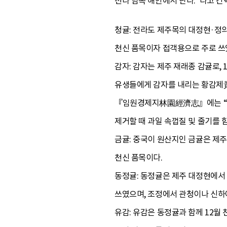
전라 남쪽 해안에서 난다.”라고 간
청귤: 전라도 제주목의 대정현·정의
천신 품목이자 접객용으로 주로 쓰
감자: 감자는 제주 재래종 감귤로,
유생들에게 감자를 내리는 황감제黃
『
임원경제지
林園經濟志』에는 “감
제거할 때 과일 속껍질 및 줄기를 
금귤: 중국이 원산지인 금귤은 제주
천신 품목이다.
동정귤: 동정귤은 제주 대정현에서 
쓰였으며, 조정에서 관청이나 신하
유감: 유감은 동정귤과 함께 12월