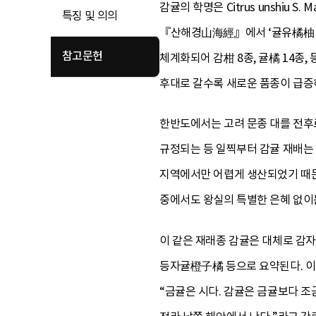
감귤의 학명은 Citrus unshiu
특징 및 의의
『산해경山海經』에서 ‘귤유橘柚·
참고문헌
체계화되어 감柑 8종, 귤橘 14종,
후대로 갈수록 새로운 품종이 급증
한반도에서는 고려 문종 대를 전후
규정되는 등 일찍부터 감귤 재배는 
지역에서만 어렵게 생산되었기 때문
중에서도 왕실의 특별한 은혜 없이
이 같은 재래종 감귤은 대체로 감
등자귤橙子橘 등으로 요약된다. 이
“금귤은 시다. 감귤은 금귤보다 조