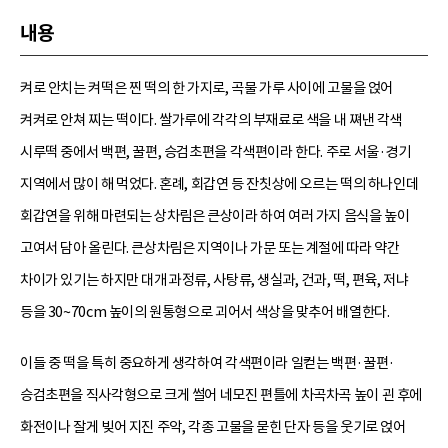
내용
켜로 안치는 켜떡은 찐 떡의 한 가지로, 곡물 가루 사이에 고물을 얹어
켜켜로 안쳐 찌는 떡이다. 쌀가루에 각각의 부재료로 색을 내 쪄낸 각색
시루떡 중에서 백편, 꿀편, 승검초편을 각색편이라 한다. 주로 서울·경기
지역에서 많이 해 먹었다. 혼례, 회갑연 등 잔칫상에 오르는 떡의 하나인데
회갑연을 위해 마련되는 상차림은 큰상이라 하여 여러 가지 음식을 높이
고여서 담아 올린다. 큰상차림은 지역이나 가문 또는 계절에 따라 약간
차이가 있기는 하지만 대개 과정류, 사탕류, 생실과, 건과, 떡, 편육, 저냐
등을 30~70cm 높이의 원통형으로 괴어서 색상을 맞추어 배열한다.
이들 중 떡을 특히 중요하게 생각하여 각색편이라 일컫는 백편·꿀편·
승검초편을 직사각형으로 크게 썰어 네모진 편틀에 차곡차곡 높이 괸 후에
화전이나 잘게 빚어 지진 주악, 각종 고물을 묻힌 단자 등을 웃기로 얹어