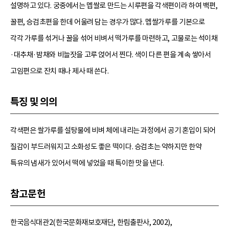
설명하고 있다. 궁중에서는 멥쌀로 만드는 시루편을 각색편이라 하여 백편,
꿀편, 승검초편을 한데 어울려 담는 경우가 많다. 멥쌀가루를 기본으로
각각 가루를 섞거나 꿀을 섞어 비벼서 떡가루를 마련하고, 고물로는 석이채
·대추채·밤채와 비늘잣을 고루 얹어서 찐다. 색이 다른 편을 계속 쌓아서
고임편으로 잔치 때나 제사 때 쓴다.
특징 및 의의
각색편은 쌀가루를 설탕물에 비벼 체에 내리는 과정에서 공기 혼입이 되어
질감이 부드러워지고 소화성도 좋은 떡이다. 승검초는 약하지만 한약
특유의 냄새가 있어서 떡에 넣었을 때 특이한 맛을 낸다.
참고문헌
한국음식대관2(한국문화재보호재단, 한림출판사, 2002),