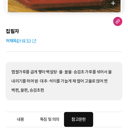
집필자
허채옥(許採玉)
멥쌀가루를 곱게 빻아 백설탕·물·꿀물·승검초 가루를 섞어서 물
내리기를 하여 밤·대추·석이를 가늘게 채 썰어 고물로 얹어 찐
백편, 꿀편, 승검초편.
내용
특징 및 의의
참고문헌