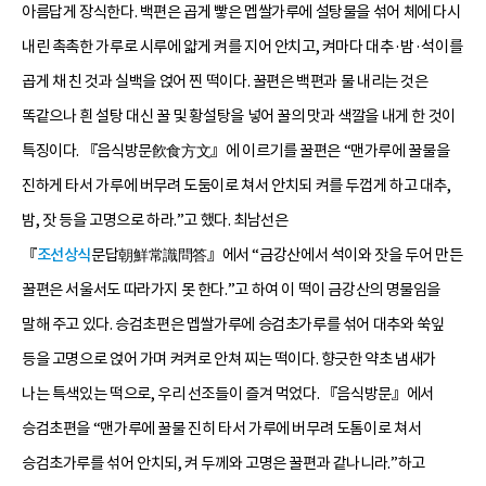
아름답게 장식한다. 백편은 곱게 빻은 멥쌀가루에 설탕물을 섞어 체에 다시
내린 촉촉한 가루로 시루에 얇게 켜를 지어 안치고, 켜마다 대추·밤·석이를
곱게 채 친 것과 실백을 얹어 찐 떡이다. 꿀편은 백편과 물 내리는 것은
똑같으나 흰 설탕 대신 꿀 및 황설탕을 넣어 꿀의 맛과 색깔을 내게 한 것이
특징이다. 『음식방문飮食方文』에 이르기를 꿀편은 “맨가루에 꿀물을
진하게 타서 가루에 버무려 도둠이로 쳐서 안치되 켜를 두껍게 하고 대추,
밤, 잣 등을 고명으로 하라.”고 했다. 최남선은
『
조선상식
문답朝鮮常識問答』에서 “금강산에서 석이와 잣을 두어 만든
꿀편은 서울서도 따라가지 못 한다.”고 하여 이 떡이 금강산의 명물임을
말해 주고 있다. 승검초편은 멥쌀가루에 승검초가루를 섞어 대추와 쑥잎
등을 고명으로 얹어 가며 켜켜로 안쳐 찌는 떡이다. 향긋한 약초 냄새가
나는 특색있는 떡으로, 우리 선조들이 즐겨 먹었다. 『음식방문』에서
승검초편을 “맨가루에 꿀물 진히 타서 가루에 버무려 도톰이로 쳐서
승검초가루를 섞어 안치되, 켜 두께와 고명은 꿀편과 같나니라.”하고