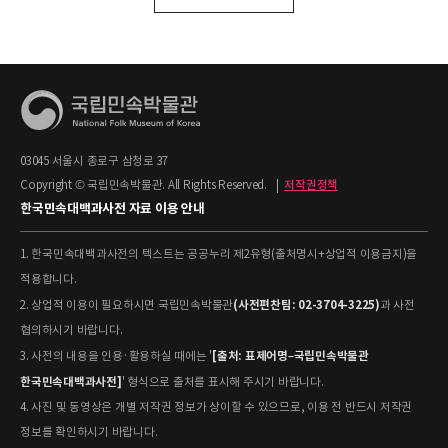
03045 서울시 종로구 삼청로 37
Copyright © 국립민속박물관. All Rights Reserved.
|
저작권정책
한국민속대백과사전 자료 이용 안내
1. 한국민속대백과사전의 텍스트는 공공누리 제2유형(출처명시+상업적 이용금지)을
적용합니다.
(사전편찬팀: 02-3704-3225)
2. 상업적 이용이 필요하시면 국립민속박물관
과 사전
협의하시기 바랍니다.
[출처: 표제어명–국립민속박물관
3. 사전의 내용을 인용·활용하실 때에는 '
한국민속대백과사전]
' 형식으로 출처를 표시해 주시기 바랍니다.
4. 사진 및 동영상은 개별 저작권 정보가 상이할 수 있으므로, 이용 전 반드시 저작권
정보를 확인하시기 바랍니다.