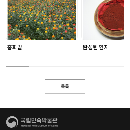
홍화밭
완성된 연지
목록