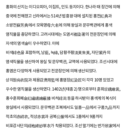
홍화의 산지는 이디오피아, 이집트, 인도 등지이다. 한나라 때 장건에 의해
중국에 전해졌고 신라에서는 514년 법흥왕 대에 설치된 홍전紅典과
소방전蘇芳典에서 모육명母六名에 의해 왕실과 문무백관에게 홍색
염직물을 충당하였다. 고려시대에는 도염서都染署의 전문장인에 의해
자색의 염색술이 우수하였다. 이에
비색緋色을 포함하여, 남藍, 녹綠, 담황주황淡黃朱黃, 자단紫丹의
염색직물을 생산하여 왕실 및 문무백관, 교역에 사용되었다. 조선시대에
홍염은 다양하게 사용되었고 전문장인에 의해 생산되었다.
상의원尙衣院과 제용감濟用監에 홍염장紅染匠이 각각 10명 있었고
우수한 염직물을 생산하였다. 1402년(태종 2) 명으로부터 훈회상纁繪裳,
홍수훈회폐슬紅繡纁繪蔽膝 비석緋潟 등을 하사받아 홍색계의 복식이
왕실에서 사용되었다. 문무백관 조복에서도 일품一品에서 구품九品까지
적초의赤綃衣, 적상赤裳과 공복公服에서도 1품에서 9품까지
비포강사단의緋袍絳紗單衣가 착용되었다. 조선 말기에는 반가班家에서