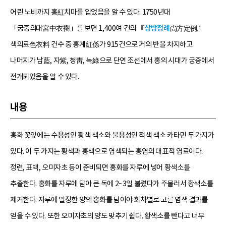
어린 노비까지 홍紅치마를 입었음을 알 수 있다. 1750년대
「궁중의대宮中衣襨」를 보면 1,400여 건의 『
상방정례
尙方定例』
색의료色衣料 건수 중 홍계紅係가 915건으로 거의 반을 차지하고
나머지가 남藍, 자紫, 청靑, 녹綠으로 단연 조선에서 홍의 시대가 궁중에서
전개되었음을 알 수 있다.
내용
홍화 꽃잎에는 수용성인 황색 색소와 불용성인 적색 색소 카타민 두 가지가
있다. 이 두 가지는 황색과 홍색으로 염색되는 홍염의 대표적 염료이다.
정련, 표백, 오미자초 등이 준비되면 홍화를 자루에 넣어 황색소를
추출한다. 홍화를 자루에 담아 큰 독에 2~3일 불렸다가 주물러서 황색소를
제거한다. 자루에 일정한 양의 홍화를 담아야 회차별로 고른 염색 결과를
얻을 수 있다. 또한 오미자초의 양도 맞추기 쉽다. 황색소를 뺀다고 너무