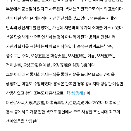
부분에서 공통점이 있다고 사료된다. 색채는 직관적으로 의식의 표현이다.
색에 대한 인식은 개인적이지만 집단성을 갖고 있다. 색 문화는 시대와
민족의 정신세계를 반영하는 가운데 자연과의 유기적 조화를 이루고 있다.
색을 단순하게 색으로 인식하는 것이 아니라 계절과 방위를 연결시켜
자연의 질서를 표현하는 매체로 인식하였다. 홍색은 방위로는 남쪽,
풍수로는 주작, 오성五星은 화성火星, 오시五時는 여름, 오제五帝는
적제赤帝, 오상五常은 예禮, 오장五臟은 심장心臟이다.
그뿐 아니라 전통사회에서는 색을 통해 신분을 드러냄으로써 권력을
상징하는 역할도 수행하였다. 홍색은 관복인 경우 왕세자와 당상관 이상만
착용하였고 왕의 조복도 대홍색으로 『
상방정례
』에
대전강사포大殿絳紗袍, 대홍숙초필大紅熟綃疋이라 하였다. 대홍색은
홍색 중에서도 가장 진한 색으로 왕실에서 주로 사용한 조선시대 최고의
색이였음을 상징한다.