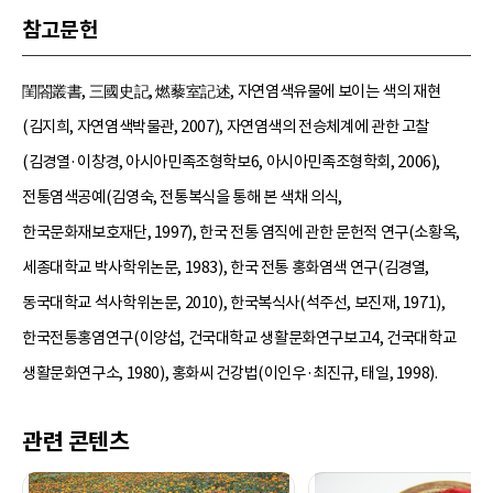
참고문헌
閨閤叢書, 三國史記, 燃藜室記述, 자연염색유물에 보이는 색의 재현
(김지희, 자연염색박물관, 2007), 자연염색의 전승체계에 관한 고찰
(김경열·이창경, 아시아민족조형학보6, 아시아민족조형학회, 2006),
전통염색공예(김영숙, 전통복식을 통해 본 색채 의식,
한국문화재보호재단, 1997), 한국 전통 염직에 관한 문헌적 연구(소황옥,
세종대학교 박사학위논문, 1983), 한국 전통 홍화염색 연구(김경열,
동국대학교 석사학위논문, 2010), 한국복식사(석주선, 보진재, 1971),
한국전통홍염연구(이양섭, 건국대학교 생활문화연구보고4, 건국대학교
생활문화연구소, 1980), 홍화씨 건강법(이인우·최진규, 태일, 1998).
관련 콘텐츠