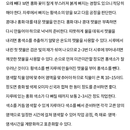
오래 빼다 보면 홍화 꽃이 잘게 부스러져 붉게 빠지는 경향도 있으니 적당히
해야 한다. 자루에서 빠지는 황색소의 양을 보고 다음 공정을 판단한다.
콩대나 홍화 대를 태운 잿물을 만든다. 홍화 대나 콩대 잿물은 부족하면
다시 만들어야 하므로 넉넉히 준비한다. 따뜻하게 물을 데워서 잿물을
내리면 홍색소를 추출하기 알맞은 온도의 잿물을 사용할 수 있다. 시루에서
내린 첫 잿물은 검은 빛의 재가 섞여 나오므로 2~3번 더 시루에 부어내리면
깨끗한 잿물을 사용할 수 있다. 손으로 만져 미끈미끈할 정도면 홍색소가 잘
우러난 것이다. 황색소를 뺀 자루에 만들어진 잿물을 부어 홍색소를 뺀다.
염색할 직물 양에 맞추어 염액을 맞추어야 하므로 직물이 큰 폭 10~15야드
정도면 중화 발색제 오미자 신국과 합쳐 한 동이 정도를 준비하면 좋다.
자루에 있는 홍화 색소가 다 빠질 때까지 보통 2~3시간 정도 작업한다.
색소를 거듭 염색할 수 있게 자루마다 색소를 빼서 준비하면 각각 고른 양의
염액으로 일정한 시간에 걸쳐 염색할 수 있어 작업 공정, 즉 재료·염액·
염색시간을 계량화하고 표준화할 수 있다.