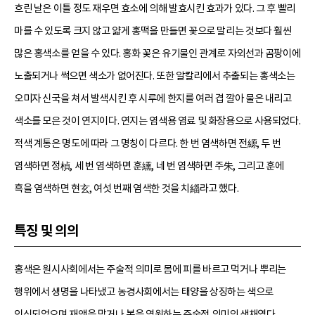
흐린 날은 이틀 정도 재우면 효소에 의해 발효시킨 효과가 있다. 그 후 빨리
마를 수 있도록 크지 않고 얇게 홍떡을 만들면 꽃으로 말리는 것보다 훨씬
많은 홍색소를 얻을 수 있다. 홍화 꽃은 유기물인 관계로 자외선과 곰팡이에
노출되거나 썩으면 색소가 없어진다. 또한 알칼리에서 추출되는 홍색소는
오미자 신국을 쳐서 발색시킨 후 시루에 한지를 여러 겹 깔아 물은 내리고
색소를 모은 것이 연지이다. 연지는 염색용 염료 및 화장용으로 사용되었다.
적색 계통은 명도에 따라 그 명칭이 다르다. 한 번 염색하면 전縓, 두 번
염색하면 정楨, 세 번 염색하면 훈纁, 네 번 염색하면 주朱, 그리고 훈에
흑을 염색하면 현玄, 여섯 번째 염색한 것을 치緇라고 했다.
특징 및 의의
홍색은 원시사회에서는 주술적 의미로 몸에 피를 바르고 먹거나 뿌리는
행위에서 생명을 나타냈고 농경사회에서는 태양을 상징하는 색으로
인식되었으며 재액을 막거나 복을 염원하는 주술적 의미의 색채였다.