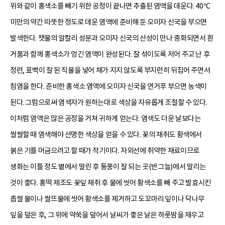
위와 같이 홍색소를 빼기 위한 공정이 끝나면 추출된 염액을 데운다. 40°C
미만의 약간 따뜻한 정도로 데운 염액에 준비해 둔 오미자 신국을 부으면
발색한다. 잿물의 알칼리 성분과 오미자 신국의 산성이 만나 중화되면서 흰
거품과 함께 홍색소가 엉긴 염액이 완성된다. 잘 섞이도록 저어 주고 난 후
정련, 표백이 잘 된 직물을 넣어 채가 지지 않도록 부지런히 뒤집어 주면서
침염을 한다. 준비한 홍색소 염액에 오미자 신국을 연거푸 부으면 농색이
된다. 그럼으로써 염색자가 원하는대로 색상을 자유롭게 조절할 수 있다.
이처럼 염액은 많은 공정을 거쳐 귀하게 얻는다. 염색도 더운 날보다는
쌀쌀할 때 염색해야 선명한 색상을 얻을 수 있다. 꽃의 채취도 황색에서
붉은 기를 머금으려고 할 때가 적기이다. 자외선에 취약한 재료이므로
생화는 이틀 정도 볕에서 말린 후 통풍이 잘 되는 곳(반그늘)에서 말리는
것이 좋다. 홍떡 제조도 꽃잎 채취 후 물에 씻어 황색소를 빼 주고 발효시킨
좁쌀 물이나 쌀뜨물에 씻어 황색소를 제거하고 도꼬마리 잎이나 닥나무
잎을 덮은 후, 그 위에 약쑥을 덮어서 날씨가 좋은 날은 하룻밤을 재우고