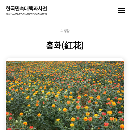
의생활
홍화(紅花)