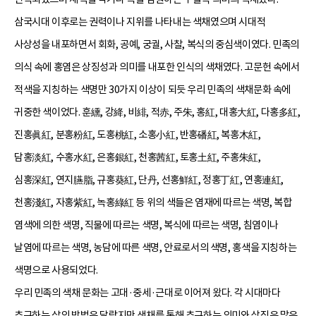
삼국시대 이후로는 권력이나 지위를 나타내는 색채였으며 시대적
사상성을 내포하면서 회화, 공예, 궁궐, 사찰, 복식의 중심색이였다. 민족의
의식 속에 홍염은 상징성과 의미를 내포한 인식의 색채였다. 고문헌 속에서
적색을 지칭하는 색명만 30가지 이상이 되듯 우리 민족의 색채문화 속에
귀중한 색이었다. 훈纁, 강絳, 비緋, 적赤, 주朱, 홍紅, 대홍大紅, 다홍多紅,
진홍眞紅, 분홍粉紅, 도홍桃紅, 소홍小紅, 반홍磻紅, 복홍木紅,
담홍淡紅, 수홍水紅, 은홍銀紅, 천홍茜紅, 토홍土紅, 주홍朱紅,
심홍深紅, 연지臙脂, 규홍葵紅, 단丹, 선홍鮮紅, 정홍丁紅, 연홍連紅,
천홍淺紅, 자홍紫紅, 녹홍綠紅 등 위의 색들은 염재에 따르는 색명, 복합
염색에 의한 색명, 직물에 따르는 색명, 복식에 따르는 색명, 침염이나
날염에 따르는 색명, 농담에 따른 색명, 안료로서의 색명, 홍색을 지칭하는
색명으로 사용되었다.
우리 민족의 색채 문화는 고대·중세·근대로 이어져 왔다. 각 시대마다
추구하는 삶의 방법은 달랐지만 색채를 통해 추구하는 의미와 상징은 많은