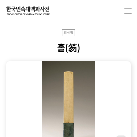
의생활
홀(笏)