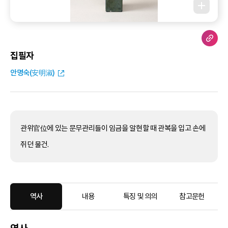
집필자
안명숙(安明淑)
관위官位에 있는 문무관리들이 임금을 알현할 때 관복을 입고 손에
쥐던 물건.
역사
내용
특징 및 의의
참고문헌