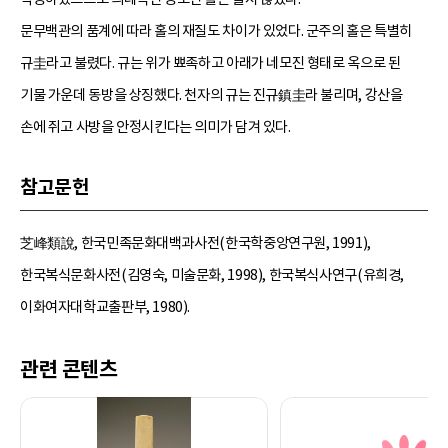
문무백관의 품계에 따라 홀의 재질도 차이가 있었다. 군주의 홀은 특별히
규圭라고 불렸다. 규는 위가 뾰족하고 아래가 네모진 형태로 옥으로 된
기물 가운데 동방을 상징했다. 천자의 규는 진규鎮圭라 불리며, 강산을
손에 쥐고 사방을 안정시킨다는 의미가 담겨 있다.
참고문헌
芝峰類說, 한국민족문화대백과사전(한국학중앙연구원, 1991),
한국복식문화사전(김영숙, 미술문화, 1998), 한국복식사연구(유희경,
이화여자대학교출판부, 1980).
관련 콘텐츠