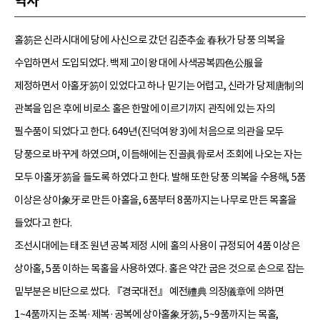
역사
홀笏은 신라시대에 당에 사신으로 갔던 김춘추金 春秋가 당풍 의복을
수입하면서 도입되었다. 백제 고이왕 대에 사색공복四色公服을
제정하면서 아홀牙笏이 있었다고 하나 믿기는 어렵고, 신라가 당제唐制의
관복을 입은 후에 비로소 홀은 한말에 이르기까지 관직에 있는 자의
필수품이 되었다고 한다. 649년(진덕여왕 3)에 처음으로 의관을 모두
당풍으로 바꾸게 하였으며, 이듬해에는 진골眞骨로서 조회에 나오는 자는
모두 아홀牙笏을 들도록 하였다고 한다. 발해 또한 당풍 의복을 수용해, 5품
이상은 상아象牙로 만든 아홀을, 6품부터 8품까지는 나무로 만든 목홀을
들었다고 한다.
조선시대에는 태조 원년 공복 제정 시에 홀의 사용이 규정되어 4품 이상은
상아홀, 5품 이하는 목홀을 사용하였다. 홀은 약간 굽은 것으로 손으로 잡는
밑부분은 비단으로 쌌다. 『경국대전』 예전禮典 의장儀章에 의하면
1~4품까지는 조복·제복·공복에 상아홀象牙笏, 5~9품까지는 목홀,