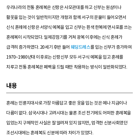
우리나라의 전통 혼례복은 신랑은 사모관대를 하고 신부는 원삼이나
활옷을 입는 것이 일반적이지만 개항과 함께 서구의 문물이 들어오면서
신식 혼례에 신랑은 서양식 예복을 입고 신부는 흰색 한복에 면사포를 쓰는
혼례복이 시작되었다. 일제강점기를 거쳐 광복 이후에는 신식 혼례가
급격히 증가하였다. 20세기 후반 들어
웨딩드레스
를 입는 신부가 증가하여
1970~1980년대 이후로는 신랑신부 모두 서구식 예복을 입고 혼례를
치루고 전통 혼례복은 폐백을 드릴 때만 착용하는 방식이 일반화되었다.
내용
혼례는 인륜지대사로 가장 아름답고 좋은 옷을 입는 것은 예나 지금이나
다름이 없다. 삼국시대나 고려시대는 물론 조선 전기에도 어떠한 혼례복을
입었는지 구체적인 사실은 잘 알려져 있지 않지만, 엄격한 신분사회였던
조선시대에는 혼례복도 신분에 따라 차이가 있었다.