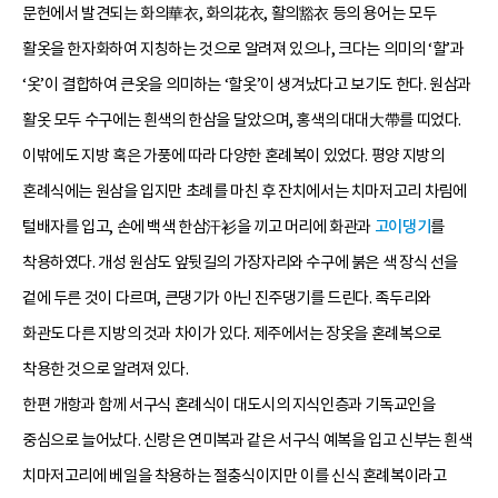
문헌에서 발견되는 화의華衣, 화의花衣, 활의豁衣 등의 용어는 모두
활옷을 한자화하여 지칭하는 것으로 알려져 있으나, 크다는 의미의 ‘할’과
‘옷’이 결합하여 큰옷을 의미하는 ‘할옷’이 생겨났다고 보기도 한다. 원삼과
활옷 모두 수구에는 흰색의 한삼을 달았으며, 홍색의 대대大帶를 띠었다.
이밖에도 지방 혹은 가풍에 따라 다양한 혼례복이 있었다. 평양 지방의
혼례식에는 원삼을 입지만 초례를 마친 후 잔치에서는 치마저고리 차림에
털배자를 입고, 손에 백색 한삼汗衫을 끼고 머리에 화관과
고이댕기
를
착용하였다. 개성 원삼도 앞뒷길의 가장자리와 수구에 붉은 색 장식 선을
겉에 두른 것이 다르며, 큰댕기가 아닌 진주댕기를 드린다. 족두리와
화관도 다른 지방의 것과 차이가 있다. 제주에서는 장옷을 혼례복으로
착용한 것으로 알려져 있다.
한편 개항과 함께 서구식 혼례식이 대도시의 지식인층과 기독교인을
중심으로 늘어났다. 신랑은 연미복과 같은 서구식 예복을 입고 신부는 흰색
치마저고리에 베일을 착용하는 절충식이지만 이를 신식 혼례복이라고