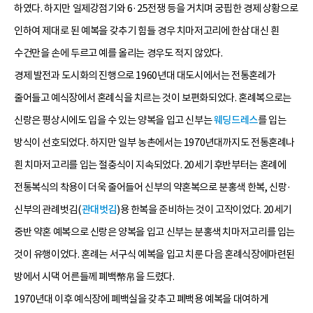
하였다. 하지만 일제강점기와 6·25전쟁 등을 거치며 궁핍한 경제 상황으로
인하여 제대로 된 예복을 갖추기 힘들 경우 치마저고리에 한삼 대신 흰
수건만을 손에 두르고 예를 올리는 경우도 적지 않았다.
경제 발전과 도시화의 진행으로 1960년대 대도시에서는 전통혼례가
줄어들고 예식장에서 혼례식을 치르는 것이 보편화되었다. 혼례복으로는
신랑은 평상시에도 입을 수 있는 양복을 입고 신부는
웨딩드레스
를 입는
방식이 선호되었다. 하지만 일부 농촌에서는 1970년대까지도 전통혼례나
흰 치마저고리를 입는 절충식이 지속되었다. 20세기 후반부터는 혼례에
전통복식의 착용이 더욱 줄어들어 신부의 약혼복으로 분홍색 한복, 신랑·
신부의 관례벗김(
관대벗김
)용 한복을 준비하는 것이 고작이었다. 20세기
중반 약혼 예복으로 신랑은 양복을 입고 신부는 분홍색 치마저고리를 입는
것이 유행이었다. 혼례는 서구식 예복을 입고 치룬 다음 혼례식장에마련된
방에서 시댁 어른들께 폐백幣帛을 드렸다.
1970년대 이후 예식장에 폐백실을 갖추고 폐백용 예복을 대여하게