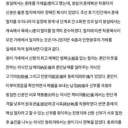
왕실에서는 혼례를 가례嘉禮라고 했는데, 왕실의 혼례복은 착용자의
신분은 물론 절차에 따라 정해진 복식이 있었다. 조선 후기 민간에서 혼례
절차를 우리나라의 실정에 맞게 네 단계로 간소화한 것과 달리 왕실에서는
계속해서 육례六禮의 절차를 엄격히 준수하였다. 절차에 따른 착용복식이
모든 가례에서 일치하는 것은 아니었지만 숙종과 인현왕후의 가례를
일례로 하여 살펴보면 다음과 같다.
왕이 가례에서 신랑의 최고 예복인 법복法服을 입는 절차는 혼인의 뜻을
전하는 의식인 납채의納采儀와 혼인날짜를 알려주는 의식인
고기의告期儀 그리고 친영의親迎儀와 동뢰의同牢儀가 있었다. 혼인이
이루어졌음을 확인하면서 예물을 보내는 납징納徵과 신부를 국왕과
동일한 신분인 비로 책봉冊封하는 의식인 책비의冊妃儀 에서는 한단계
격을 낮추어 원유관遠遊冠에 강사포絳紗袍를 착용하였다. 반면 혼례의
핵심 절차라고 할 수 있는 신부를 맞이하는 친영의와 신랑 신부가 서로 절한
후 술잔을 나누는 의식인 동뢰의에서는 왕이 다시 면복을 입었다. 동뢰의를