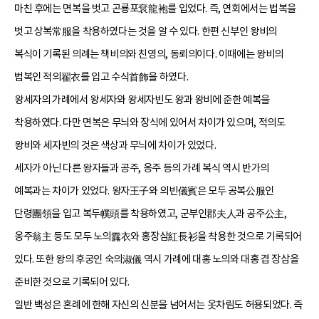
마친 후에는 면복을 벗고 곤룡포袞龍袍를 입었다. 즉, 연회에서는 법복을
벗고 상복常服을 착용하였다는 것을 알 수 있다. 한편 신부인 왕비의
복식이 기록된 의례는 책비의와 친영의, 동뢰의이다. 이때에는 왕비의
법복인 적의翟衣를 입고 수식首飾을 하였다.
왕세자의 가례에서 왕세자와 왕세자빈도 왕과 왕비에 준한 예복을
착용하였다. 다만 면복은 무늬와 장식에 있어서 차이가 있으며, 적의도
왕비와 세자빈의 것은 색상과 무늬에 차이가 있었다.
세자가 아닌 다른 왕자들과 공주, 옹주 등의 가례 복식 역시 반가의
예복과는 차이가 있었다. 왕자王子와 의빈儀賓은 모두 공복公服인
단령團領을 입고 복두幞頭를 착용하였고, 군부인郡夫人과 공주公主,
옹주翁主 등도 모두 노의露衣와 홍장삼紅長衫을 착용한 것으로 기록되어
있다. 또한 왕의 후궁인 숙의淑儀 역시 가례에 대홍 노의와 대홍 겹 장삼을
준비한 것으로 기록되어 있다.
일반 백성은 혼례에 한해 자신의 신분을 넘어서는 옷차림도 허용되었다. 즉