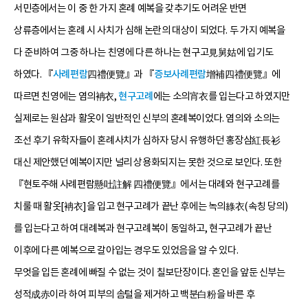
서민층에서는 이 중 한 가지 혼례 예복을 갖추기도 어려운 반면
상류층에서는 혼례 시 사치가 심해 논란의 대상이 되었다. 두 가지 예복을
다 준비하여 그중 하나는 친영에 다른 하나는 현구고見舅姑에 입기도
하였다. 『
사례편람
四禮便覽』과 『
증보사례편람
增補四禮便覽』에
따르면 친영에는 염의袡衣,
현구고례
에는 소의宵衣를 입는다고 하였지만
실제로는 원삼과 활옷이 일반적인 신부의 혼례복이었다. 염의와 소의는
조선 후기 유학자들이 혼례사치가 심하자 당시 유행하던 홍장삼紅長衫
대신 제안했던 예복이지만 널리 상용화되지는 못한 것으로 보인다. 또한
『현토주해 사례편람懸吐註解 四禮便覽』에서는 대례와 현구고례를
치룰 때 활옷[袡衣]을 입고 현구고례가 끝난 후에는 녹의綠衣(속칭 당의)
를 입는다고 하여 대례복과 현구고례복이 동일하고, 현구고례가 끝난
이후에 다른 예복으로 갈아입는 경우도 있었음을 알 수 있다.
무엇을 입든 혼례에 빠질 수 없는 것이 칠보단장이다. 혼인을 앞둔 신부는
성적成赤이라 하여 피부의 솜털을 제거하고 백분白粉을 바른 후