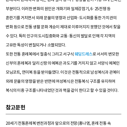
부분이다. 이러한 변화의 원인은 개화기와 일제강점기, 6·25전쟁 등
혼란기를 거치면서 외래 문물의 영향과 산업화·도시화를 통한 가치관의
변화 등으로 전통 생활 문화 계승이 제대로 이루어지지 못했던 것에서 찾을
수 있다. 특히 인구의 도시집중화와 교통·통신의 발달로 인해 각 지역의
고유한 특성이 변질되거나 소멸되었다.
또한 전통 혼례복에서 절충식 그리고 서구식
웨딩드레스
로 서서히 변모한
신부의 혼례복과 달리 신랑의 예복은 과도기를 거치지 않고 서양식 예복인
모닝코트, 연미복 등을 받아들였다. 이것은 전통적으로 남성복식과 관복이
외래 문물의 영향을 받은 반면에 여성복식은 전통복식 구조를 유지하여
복식의 이중 구조를 나타내었던 것과 맥을 같이 한다고 할 수 있을 것이다.
참고문헌
20세기 전통혼례복 변천과정과 앞으로의 전망(홍나영, 혼례 전통 속