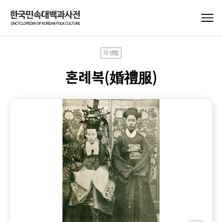
의생활
혼례복(婚禮服)