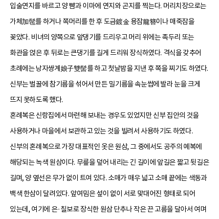
입술연지를 바르고 양 뺨과 이마에 연지와 곤지를 찍는다. 머리치장으로는
가체加髢를 하거나 쪽머리를 한 후 도금鍍金 용잠龍簪이나 매죽잠을
꽂았다. 비녀의 양쪽으로 앞댕기를 드리우고 머리 위에는 족두리 또는
화관을 얹은 후 뒤로는 큰댕기를 길게 드리워 장식하였다. 격식을 갖추어
초례에는 낭자쌍계娘子雙髻를 하고 첫날밤을 지낸 후 쪽을 찌기도 하였다.
신부는 벌꿀에 참기름을 섞어서 만든 밀기름을 속눈썹에 발라 눈을 크게
뜨지 못하도록 했다.
혼례복은 신랑집에서 마련해 보내는 경우도 있었지만 신부 집안의 것을
사용하거나 마을에서 보관하고 있는 것을 빌려서 사용하기도 하였다.
신부의 혼례복으로 가장 대표적인 옷은 원삼, 그 중에서도 공주의 예복에
해당되는 녹색 원삼이다. 무릎을 덮어 내리는 긴 길이에 앞길은 짧고 뒷길은
길며, 양 옆선은 무가 없이 트여 있다. 소매가 매우 넓고 소매 끝에는 색동과
백색 한삼이 달려있다. 앞여밈은 섶이 없이 서로 맞대어진 형태로 되어
있는데, 여기에 은·칠보로 장식한 원삼 단추나 작은 끈 고름을 달아서 여며