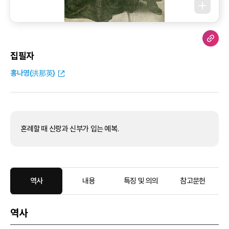
집필자
홍나영(洪那英)
혼례할 때 신랑과 신부가 입는 예복.
역사
내용
특징 및 의의
참고문헌
역사