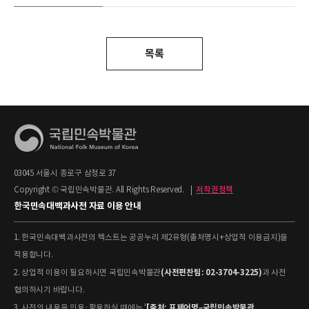
목록
03045 서울시 종로구 삼청로 37
Copyright © 국립민속박물관. All Rights Reserved.
|
저작권정책
한국민속대백과사전 자료 이용 안내
1. 한국민속대백과사전의 텍스트는 공공누리 제2유형(출처명시+상업적 이용금지)을
적용합니다.
(사전편찬팀: 02-3704-3225)
2. 상업적 이용이 필요하시면 국립민속박물관
과 사전
협의하시기 바랍니다.
[출처: 표제어명–국립민속박물관
3. 사전의 내용을 인용·활용하실 때에는 '