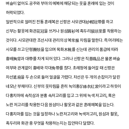
벼슬이 없어도 공주와 부마의 예복에 해당되는 옷을 혼례에 입는 것이
허락되었다.
일반적으로 알려진 전통 혼례복은 신랑은 사모관대紗帽冠帶를 하고
신부는 활옷에 화관花冠을 쓰거나 원삼圓衫에 족두리簇頭里를 착용하는
것이다. 사모관대란 조선시대 관리의 상복常服 차림을 말한다. 즉 머리에는
사모를 쓰고 단령團領을 입으며 목화木靴를 신는데 관리의 품급에 따라
흉배胸背과 대帶를 차게 되어 있다. 그러나 신랑은 직품職品은 물론 벼슬
여부와 관계없이 흉배와 각대角帶를 찼다. 초례청에 들어갈 때 신랑은
차선遮扇을 두 손으로 들어 얼굴을 가렸다. 차선은 두 개의 손잡이가 달린
네모난 부채이다. 신부의 옷차림을 흔히 녹의홍상綠衣紅裳이라고 하듯이
다홍치마에 속적삼과 분홍 속저고리를 입고 그 위에 녹색 저고리, 혹은
노란 저고리를 착용한 다음 원삼이나 활옷과 같은 혼례예복을 입는다.
다홍치마를 입는 것을 일정하나 노란저고리와 녹색저고리, 원삼과 활옷,
족두리와 화관 중 무엇을 착용하는지는 집안마다 달랐다.