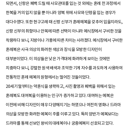
되면서, 신랑은 폐백 드릴 때 사모관대를 입는 것 외에는 혼례 전 과정에서
한복을 거의 입지 않을 뿐 아니라 양복 위에 사모와 단령을 입는 경우가
대다수였다. 또한 현구고례 때 신랑 신부가 혼례예복을 갖추어 입을지라도,
신랑 신부의 취향이나 안목에 따른 선택이 아니라 예식장에서 구비한 것을
착용하다 보니, 지방이나 가풍에 따른 차이는 사라졌다. 예식장에서 구비한
혼례복은 사극 의상의 화려한 색상과 장식을 모방한 디자인이
대부분이었다. 이 의상들은 낮은 가격대에 화려하게 보이는 것에만
치중하다 보니, 강렬한 원색 배색과 조악한 기계 자수를 과도하게 사용하여
전통적인 혼례 예복의 원형에서는 멀어진 것들이었다.
20세기 말부터는 약혼식을 생략하고, 사진 촬영과 폐백을 위해서 입는
혼례복도 대여복을 이용하는 인구가 증가하고 있다. 대여하는 예복은
이전에 비해 디자인이 매우 다양해지기는 하였으나 여전히 영화나 드라마
의상을 모방한 화려한 예복이 주를 이루고 있다. 특히 양반가 예복보다는
드라마를 통해 선보인 왕비의 대례복이나 궁중예복이 선호되고 있다.