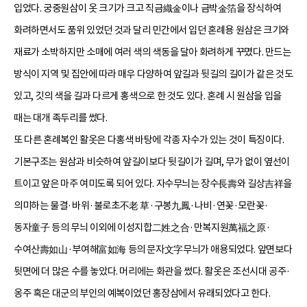
입었다. 궁중원삼이 옷 크기가 크고 직금織金이나 금박金箔을 장식하여
화려하면서도 품위 있었던 것과 달리 민간에서 입던 혼례용 원삼은 크기와
재료가 소박하지만 소매에 여러 색의 색동을 달아 화려하게 꾸몄다. 만드는
방식이 지역 및 집안에 따라 매우 다양하여 앞길과 뒷길의 길이가 같은 것도
있고, 깃의 색을 길과 다르게 홍색으로 한 것도 있다. 혼례 시 원삼을 입을
때는 대개 족두리를 썼다.
또 다른 혼례복인 활옷은 다홍색 바탕에 각종 자수가 있는 것이 특징이다.
기본구조는 원삼과 비슷하여 앞길이보다 뒷길이가 길며, 무가 없이 옆선이
트이고 앞은 마주 여미도록 되어 있다. 자수무늬는 장수長壽와 길상吉祥을
의미하는 물결·바위·불로초不老 草·구봉九鳳·나비·연꽃·모란꽃·
동자童子 등의 무늬 이외에 이성지합二姓之合·만복지원萬福之原·
수여산壽如山·부여해富如海 등의 문자文字무늬가 애용되었다. 앞면보다
뒷면에 더 많은 수를 놓았다. 머리에는 화관을 썼다. 활옷은 조선시대 공주·
옹주 혹은 대군의 부인의 예복이었던 홍장삼에서 유래되었다고 한다.