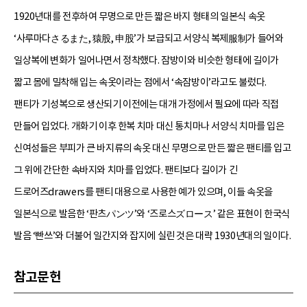
1920년대를 전후하여 무명으로 만든 짧은 바지 형태의 일본식 속옷
‘사루마다さるまた, 猿股, 申股’가 보급되고 서양식 복제服制가 들어와
일상복에 변화가 일어나면서 정착했다. 잠방이와 비슷한 형태에 길이가
짧고 몸에 밀착해 입는 속옷이라는 점에서 ‘속잠방이’라고도 불렀다.
팬티가 기성복으로 생산되기 이전에는 대개 가정에서 필요에 따라 직접
만들어 입었다. 개화기 이후 한복 치마 대신 통치마나 서양식 치마를 입은
신여성들은 부피가 큰 바지류의 속옷 대신 무명으로 만든 짧은 팬티를 입고
그 위에 간단한 속바지와 치마를 입었다. 팬티보다 길이가 긴
드로어즈drawers를 팬티 대용으로 사용한 예가 있으며, 이들 속옷을
일본식으로 발음한 ‘판츠パンツ’와 ‘즈로스ズロース’ 같은 표현이 한국식
발음 ‘빤쓰’와 더불어 일간지와 잡지에 실린 것은 대략 1930년대의 일이다.
참고문헌