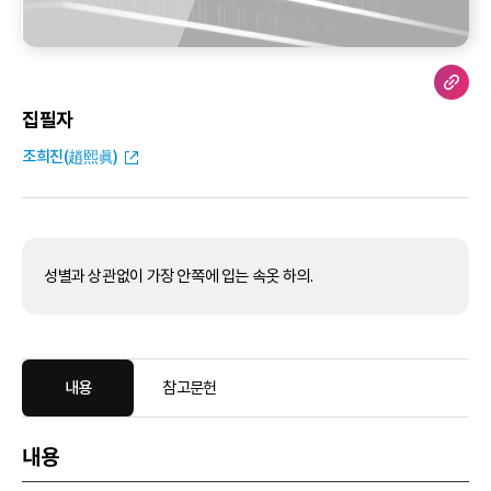
집필자
조희진(趙熙眞)
성별과 상관없이 가장 안쪽에 입는 속옷 하의.
내용
참고문헌
내용