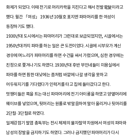
화제가 되었다. 이때 전기로 머리카락을 지진다고 해서 전발電髮이라고
했다. 월간 「여성」 1936년 10월호 표지엔 파마머리를 한 여성이
등장하기도 했다.
1930년대 도시에서는 파마머리가 그런대로 보급되었지만, 시골에서는
1950년대까지 파마를 하는 일은 큰 도전이었다. 시골에 시부모가 계신
경우에 며느리가 파마머리를 하면 수건을 싸서 가렸으며, 심한 경우에는
친정으로 쫓겨나기도 하였다. 1930년대 후반 부인네들이 미용실에서
파마를 하면 훤한 대낮에는 좀처럼 바깥에 나갈 생각을 못하고
어두워지기를 기다렸다가 인력거를 타고 집에 돌아갔다고 한다.
멋쟁이들은 쪽을 트는 대신 파마머리에 전기 아이롱을 하였고 양옆머리에
웨이브를 넣었으며, 뒷머리는 원롤로 밖말음하여 말아 올리거나 뒷머리를
2단컬·3단컬로 하였다.
일제강점기 말엽 총독부는 전시 체제의 물자절약 차원에서 여성의 파마와
남성의 장발을 금지하기도 하였다. 그러나 금지했던 파마머리가 다시