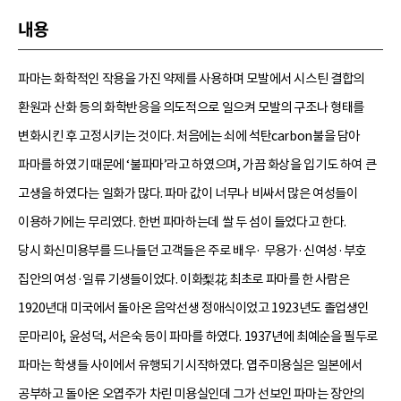
내용
파마는 화학적인 작용을 가진 약제를 사용하며 모발에서 시스틴 결합의
환원과 산화 등의 화학반응을 의도적으로 일으켜 모발의 구조나 형태를
변화시킨 후 고정시키는 것이다. 처음에는 쇠에 석탄carbon불을 담아
파마를 하였기 때문에 ‘불파마’라고 하였으며, 가끔 화상을 입기도 하여 큰
고생을 하였다는 일화가 많다. 파마 값이 너무나 비싸서 많은 여성들이
이용하기에는 무리였다. 한번 파마하는데 쌀 두 섬이 들었다고 한다.
당시 화신미용부를 드나들던 고객들은 주로 배우· 무용가·신여성·부호
집안의 여성·일류 기생들이었다. 이화梨花 최초로 파마를 한 사람은
1920년대 미국에서 돌아온 음악선생 정애식이었고 1923년도 졸업생인
문마리아, 윤성덕, 서은숙 등이 파마를 하였다. 1937년에 최예순을 필두로
파마는 학생들 사이에서 유행되기 시작하였다. 엽주미용실은 일본에서
공부하고 돌아온 오엽주가 차린 미용실인데 그가 선보인 파마는 장안의