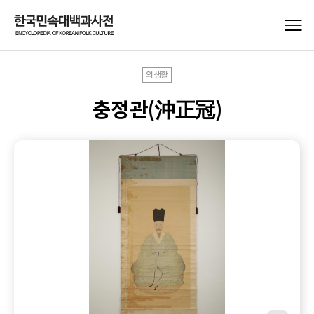
의생활
충정관(沖正冠)