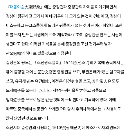
『
대동야승
大東野乘』에는 충정건과 충정관의 차이를 이야기하면서
정상이 평편하고 모가 나며 네 귀퉁이에 모가 있는 것이 건巾이고, 정상이
비스듬하고 둥그스름하게 둘러져 귀퉁이가 없는 것이 관이라 하였다. 또한
이를 모자 만드는 사람에게 주어 제작하라고 하여 충정관을 만드는 사람이
생겼다고 한다. 이러한 기록들을 통해 충정관은 조선 전기부터 남자
관모冠帽의 하나로 썼을 것으로 추정된다.
충정관의 용도는 『조선왕조실록』 1574년(선조 7)의 기록에 중국에서는
밖에 출행할 때에는 문관文官은 충정관을 쓰고, 무관은 테가 있는 털모자를
쓰고, 유자儒者는 유건儒巾, 아전은 이건吏巾을 쓰고, 상인常人은 모두
모자帽子를 쓰는데 우리나라 사람은 귀천을 막론하고 공통으로
입자笠子를 쓰므로 많은 값을 헛되이 소비한다고 기록되어 있다. 이에
따르면 중국에서는 문관의 쓰개였으며 당시 우리나라에서는 그 사용례도
많지 않았던 것으로 보인다.
조선시대 충정관의 사용례는 1610년(광해군 2)에 예조가 세자의 관모에