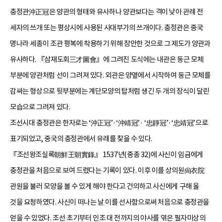
충정관沖正冠은 양관의 형태와 유사하나 양관보다는 격이 낮아 관례 전
세자의 쓰개 또는 평상시에 사용된 사대부가의 쓰개이다. 충정관은 중국
명나라 세종이 조관 평복에 착용하기 위해 창안한 것으로 그 제도가 양관과
유사하다. 『삼재도회三才圖會』에 그려진 도식에는 내관은 둥근 모체
부분에 양관처럼 선이 그려져 있다. 외관은 양옆에서 시작하여 둥근 모체를
감싸는 형상으로 뒷부분에는 계단모양의 탑처럼 생긴 두 개의 장식이 달린
모습으로 그려져 있다.
조선시대 충정관은 한자로는 ‘沖正冠’·‘沖靖冠’· ‘忠靜冠’·‘忠靖冠’으로
표기되었고, 중국의 충정관에서 유래를 찾을 수 있다.
『조선왕조실록朝鮮王朝實錄』 1537년(중종 32)에 사신이 임금에게
충정관을 처음으로 보여 드렸다는 기록이 있다. 이후 이를 상의원尙衣院
관원을 불러 모양을 볼 수 있게 해야 한다고 건의하고 사신에게 구해 올
것을 요청하였다. 사신이 떠나는 날 이를 선사함으로써 처음으로 충정관을
얻을 수 있었다. 조선 초기부터 인조 대 전까지의 야사를 엮은 필자미상의