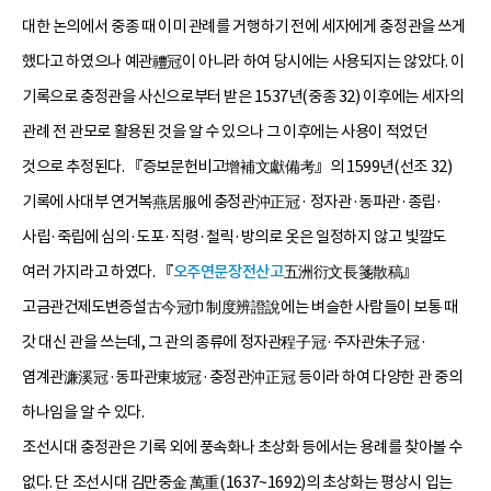
대한 논의에서 중종 때 이미 관례를 거행하기 전에 세자에게 충정관을 쓰게
했다고 하였으나 예관禮冠이 아니라 하여 당시에는 사용되지는 않았다. 이
기록으로 충정관을 사신으로부터 받은 1537년(중종 32) 이후에는 세자의
관례 전 관모로 활용된 것을 알 수 있으나 그 이후에는 사용이 적었던
것으로 추정된다. 『증보문헌비고增補文獻備考』의 1599년(선조 32)
기록에 사대부 연거복燕居服에 충정관沖正冠· 정자관·동파관·종립·
사립·죽립에 심의·도포·직령·철릭·방의로 옷은 일정하지 않고 빛깔도
여러 가지라고 하였다. 『
오주연문장전산고
五洲衍文長箋散稿』
고금관건제도변증설古今冠巾制度辨證說에는 벼슬한 사람들이 보통 때
갓 대신 관을 쓰는데, 그 관의 종류에 정자관程子冠·주자관朱子冠·
염계관濂溪冠·동파관東坡冠·충정관沖正冠 등이라 하여 다양한 관 중의
하나임을 알 수 있다.
조선시대 충정관은 기록 외에 풍속화나 초상화 등에서는 용례를 찾아볼 수
없다. 단 조선시대 김만중金 萬重(1637~1692)의 초상화는 평상시 입는