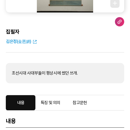
집필자
김은정(金恩妌)
조선시대 사대부들이 평상시에 썼던 쓰개.
내용
특징 및 의의
참고문헌
내용