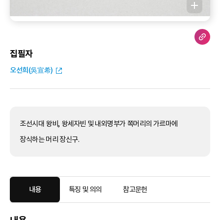
집필자
오선희(吳宣希)
조선시대 왕비, 왕세자빈 및 내외명부가 쪽머리의 가르마에
장식하는 머리 장신구.
내용
특징 및 의의
참고문헌