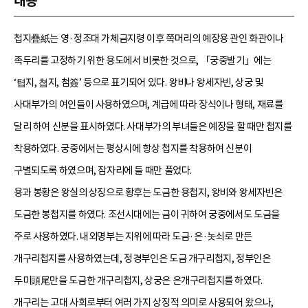
내용
첩지疊紙는 영·정조대 가체금지령 이후 쪽머리의 예장용 관인 화관이나
족두리를 고정하기 위한 용도에서 비롯한 것으로, 「궁중발기」에는
‘텹지, 쳡지, 첨簽’ 등으로 표기되어 있다. 왕비나 왕세자빈, 상궁 및
사대부가의 여인들이 사용하였으며, 계급에 따라 장식이나 형태, 재료를
달리 하여 신분을 표시하였다. 사대부가의 부녀들은 예장을 할 때만 첩지를
착용하였다. 궁중에서는 평상시에 항상 첩지를 착용하여 신분이
구별되도록 하였으며, 잠자리에 들 때만 풀었다.
용과 봉황은 왕실의 상징으로 황후는 도금한 용첩지, 왕비와 왕세자빈은
도금한 봉첩지를 하였다. 조선시대에는 금이 귀하여 궁중에서도 도금을
주로 사용하였다. 내외명부는 지위에 따라 도금·은·놋쇠로 만든
개구리첩지를 사용하였는데, 정경부인은 도금 개구리첩지, 정부인은
두미頭尾만을 도금한 개구리첩지, 상궁은 은개구리첩지를 하였다.
개구리는 고대 사회로부터 여러 가지 상징적 의미로 사용되어 왔으나,