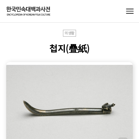
의생활
첩지(疊紙)