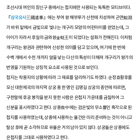
조선시대 여인의 장신구 중에서는 첩지에만 사용되는 독특한 모티브이다.
『
삼국유사
三國遺事』에는 부여 왕 해부루가 산천에 치성하여 곤연鯤淵
가 바위 밑에서 금빛으로 빛나는 개구리 모양의 어린아이를 얻었는데, 그
아이가 자라서 후일의 금와왕金蛙王이 되었다는 설화가 전해진다. 이처럼
개구리는 왕권과 관련하여 신성한 의미를 담고 있으며, 여기에 한 번에
수백 개에서 수천 개까지 알을 낳는 다산의 특성이 더해져 개구리가 왕가의
번영을 기원하는 상징적 요소로 사용된 것으로 보인다.
첩지는 착용자의 상황에 따라 그 재료를 달리하기도 하였다. 순정효황후를
모신 대한제국의 마지막 상궁 중 한 명인 김명길 상궁의 증언에 따르면,
구한말에 후궁 봉작을 받지 못한 사람은 은첩지 가운데를 금칠하여 그
신분을 표시하였다고 한다. 상중喪中에는 검은빛의 무소뿔인 흑각으로 된
첩지를 사용하였는데, 상중에 사용하는 물건은 미리 준비하는 것이 아니고
탈상 후에 곧 소각하므로 유물은 거의 남아 있지 않다. 상궁들은 상중에도
은첩지를 그대로 사용하였다고 한다.