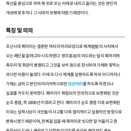
목선을 중심으로 하여 목 위로 또는 아래로 내리고 올리는 것은 본인의
개성에 맞추거나 그 시대의 유행에 따랐기 때문이다.
특징 및 의의
조선시대 쪽머리는 결혼한 여자의 머리모양으로 체계髢髻의 사치에서
오는 폐단을 없애고자 시도하였다. 영조英祖의 의도와는 달리 쪽머리에
족두리 및 화관이 병용되고 그것을 보석 등으로 장식하여 가체와 맞먹는
과다한 비용이 들었다. 이에 또 다시 체계를 실행하도록 하되 어디까지나
가체는 금하고 본인의 머리카락으로만
얹은머리
를 하도록 하였으나
실효를 거두지 못하였다. 쪽머리가 확립되어 전국적으로 보편화된 것은
순조 중엽, 즉 1800년 이후라고 한다. 쪽머리가 순조 중엽 이후 보편화된
이유는 실학사상이 국민들의 사고를 더욱 합리적이고 실용적인 방향으로
변화시켰기 때문이며, 한복을 입을 때 쪽머리로 빗으면 잘 어울리고 흰
동정선이 드러나 깨끗하고 단정한 이미지를 주므로 현대까지 계속