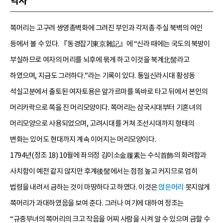
역사
쪽머리는 고구려 쌍영총벽화에 그려진 부인과 각저총 주실 북벽의 여인
등에서 볼 수 있다. 『동경잡기東京雜記』에 “신라 때에는 국도의 북방이
부실하므로 여자의 머리를 뇌후에 묶게 하고 이것을 북계北髻라고
하였으며, 지금도 그러하다.”라는 기록이 있다. 통일신라시대 황성동
석실고분에서 출토된 여자토용은 앞가르마를 똑바로 타고 뒤에서 본인의
머리카락으로 쪽을 진 머리모양이다. 쪽머리는 삼국시대부터 기혼녀의
머리모양으로 사용되었으며, 고려시대를 거쳐 조선시대까지 형태의
변화는 있어도 현대까지 계속 이어지는 머리모양이다.
1794년(정조 18) 10월에 좌의정 김이소金履素는 수식首飾의 화려함과
사치함이 예전 같지 않지만 후계後髻에서는 점점 높고 커지므로 엄히
법령을 내려서 금하는 것이 마땅하다고 하였다. 이것은
얹은머리
못지않게
쪽머리가 과대하였음을 보여 준다. 그러나 여기에 대하여 정조는
“규중부녀의 쪽머리의 크고 작음을 어찌 사람을 시켜 알 수 있으며 금할 수