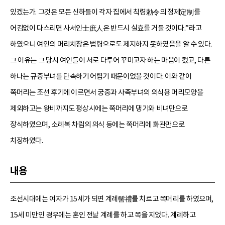
있겠는가. 그것은 모든 신하들이 각자 집에서 칙령勅令의 정제定制를
어김없이 다스리면 사서인士庶人은 반드시 실효를 거둘 것이다.”라고
하였으니 여인의 머리치장은 법령으로도 제지하지 못하였음을 알 수 있다.
그 이유는 그 당시 여인들이 서로 다투어 꾸미고자 하는 마음이 컸고, 다른
하나는 규중부녀를 단속하기 어렵기 때문이었을 것이다. 이와 같이
쪽머리는 조선 후기에 이르면서 궁중과 사족부녀의 의식용 머리모양을
제외하고는 왕비까지도 평상시에는 쪽머리에 댕기와 비녀만으로
장식하였으며, 소례복 차림의 의식 등에는 쪽머리에 화관만으로
치장하였다.
내용
조선시대에는 여자가 15세가 되면 계례髻禮를 치르고 쪽머리를 하였으며,
15세 미만인 경우에는 혼인 전날 계례를 하고 쪽을 지었다. 계례하고