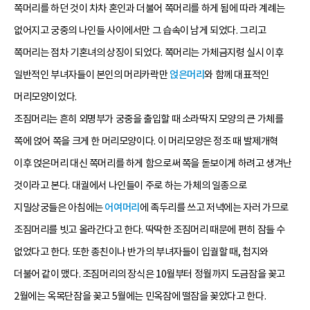
쪽머리를 하던 것이 차차 혼인과 더불어 쪽머리를 하게 됨에 따라 계례는
없어지고 궁중의 나인들 사이에서만 그 습속이 남게 되었다. 그리고
쪽머리는 점차 기혼녀의 상징이 되었다. 쪽머리는 가체금지령 실시 이후
일반적인 부녀자들이 본인의 머리카락만
얹은머리
와 함께 대표적인
머리모양이었다.
조짐머리는 흔히 외명부가 궁중을 출입할 때 소라딱지 모양의 큰 가체를
쪽에 얹어 쪽을 크게 한 머리모양이다. 이 머리모양은 정조 때 발제개혁
이후 얹은머리 대신 쪽머리를 하게 함으로써 쪽을 돋보이게 하려고 생겨난
것이라고 본다. 대궐에서 나인들이 주로 하는 가체의 일종으로
지밀상궁들은 아침에는
어여머리
에 족두리를 쓰고 저녁에는 자러 가므로
조짐머리를 빗고 올라간다고 한다. 딱딱한 조짐머리 때문에 편히 잠들 수
없었다고 한다. 또한 종친이나 반가의 부녀자들이 입궐할 때, 첩지와
더불어 같이 맸다. 조짐머리의 장식은 10월부터 정월까지 도금잠을 꽂고
2월에는 옥목단잠을 꽂고 5월에는 민옥잠에 떨잠을 꽂았다고 한다.