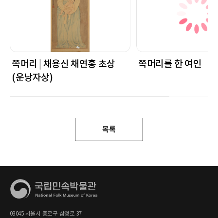
쪽머리 | 채용신 채연홍 초상
쪽머리를 한 여인
(운낭자상)
목록
03045 서울시 종로구 삼청로 37