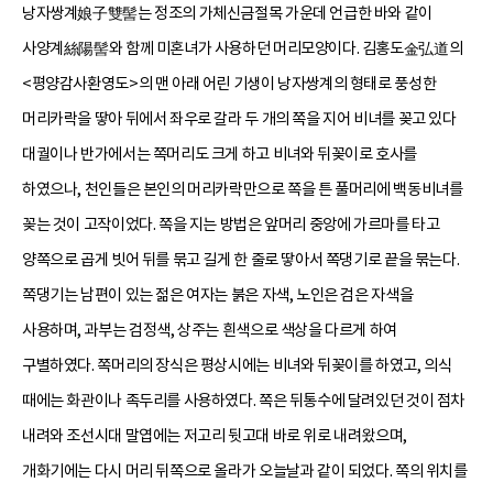
낭자쌍계娘子雙髻는 정조의 가체신금절목 가운데 언급한 바와 같이
사양계絲陽髻와 함께 미혼녀가 사용하던 머리모양이다. 김홍도金弘道의
<평양감사환영도>의 맨 아래 어린 기생이 낭자쌍계의 형태로 풍성한
머리카락을 땋아 뒤에서 좌우로 갈라 두 개의 쪽을 지어 비녀를 꽂고 있다
대궐이나 반가에서는 쪽머리도 크게 하고 비녀와 뒤꽂이로 호사를
하였으나, 천인들은 본인의 머리카락만으로 쪽을 튼 풀머리에 백동비녀를
꽂는 것이 고작이었다. 쪽을 지는 방법은 앞머리 중앙에 가르마를 타고
양쪽으로 곱게 빗어 뒤를 묶고 길게 한 줄로 땋아서 쪽댕기로 끝을 묶는다.
쪽댕기는 남편이 있는 젊은 여자는 붉은 자색, 노인은 검은 자색을
사용하며, 과부는 검정색, 상주는 흰색으로 색상을 다르게 하여
구별하였다. 쪽머리의 장식은 평상시에는 비녀와 뒤꽂이를 하였고, 의식
때에는 화관이나 족두리를 사용하였다. 쪽은 뒤통수에 달려있던 것이 점차
내려와 조선시대 말엽에는 저고리 뒷고대 바로 위로 내려왔으며,
개화기에는 다시 머리 뒤쪽으로 올라가 오늘날과 같이 되었다. 쪽의 위치를