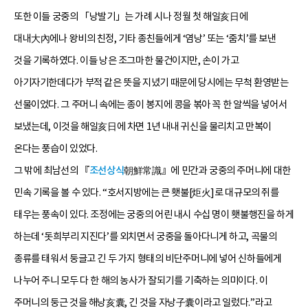
또한 이들 궁중의 「낭발기」는 가례 시나 정월 첫 해일亥日에
대내大內에나 왕비의 친정, 기타 종친들에게 ‘염낭’ 또는 ‘줌치’를 보낸
것을 기록하였다. 이들 낭은 조그마한 물건이지만, 손이 가고
아기자기한데다가 부적 같은 뜻을 지녔기 때문에 당시에는 무척 환영받는
선물이었다. 그 주머니 속에는 종이 봉지에 콩을 볶아 꼭 한 알씩을 넣어서
보냈는데, 이것을 해일亥日에 차면 1년 내내 귀신을 물리치고 만복이
온다는 풍습이 있었다.
그 밖에 최남선의 『
조선상식
朝鮮常識』에 민간과 궁중의 주머니에 대한
민속 기록을 볼 수 있다. “호서지방에는 큰 횃불[炬火]로 대규모의 쥐를
태우는 풍속이 있다. 조정에는 궁중의 어린 내시 수십 명이 횃불행진을 하게
하는데 ‘돗희부리 지진다’를 외치면서 궁중을 돌아다니게 하고, 곡물의
종류를 태워서 둥글고 긴 두 가지 형태의 비단주머니에 넣어 신하들에게
나누어 주니 모두 다 한 해의 농사가 잘되기를 기축하는 의미이다. 이
주머니의 둥근 것을 해낭亥囊, 긴 것을 자낭子囊이라고 일렀다.”라고