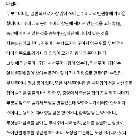
나뉜다.
두루주머니는 일반적으로 가장 많이 쓰이는 주머니로 반원형에 가까운
형태이다. 주머니의 끈이 주머니 상단에 꿰어져 있는 것을 고뉴高紐,
중간에 매어져 있는 것을 중뉴中紐, 하단에 매어져 있는 것을
저뉴低紐라고 한다. 귀주머니는 네모지게 꾸며서 입구 위를 두 번 접어
아래 양쪽으로 귀가 나와 양옆이 모가 진 형태의 주머니이다.
그 밖에 직선주머니형과 사선주머니형이 있는데, 직선주머니형에는
일상생활에 많이 쓰이는 물건에 맞게 직사각형으로 만들어진 수젓집·
부채주머니·필낭 등이 있다. 또한 사선주머니형은 사각형의 천을 사선으로
접어 솔기를 맞물려 바느질한 후, 중앙에서 주름을 잡아 끈을 꿰고 나머지
부분을 앞으로 넘겨서 뚜껑을 만들었는데 약주머니가 이러한 형태이다.
주머니는 용도에 따라 향을 담은 향주머니, 환약을 담는 약주머니,
부싯돌과 담배를 담아 둔 부시주머니와 쌈지, 군대를 동원하는 징표로
쓰이던 발병부를 넣던 병부주머니, 도장을 보관하는 도장주머니가 있다.