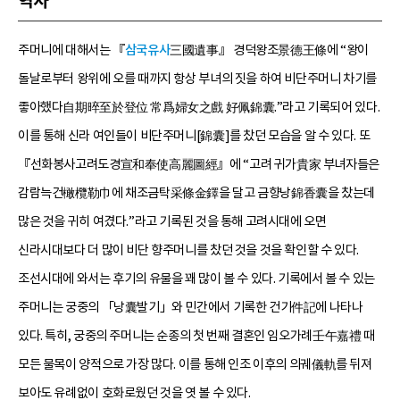
역사
주머니에 대해서는 『
삼국유사
三國遺事』 경덕왕조景德王條에 “왕이
돌날로부터 왕위에 오를 때까지 항상 부녀의 짓을 하여 비단주머니 차기를
좋아했다自期晬至於登位 常爲婦女之戲 好佩錦囊.”라고 기록되어 있다.
이를 통해 신라 여인들이 비단주머니[錦囊]를 찼던 모습을 알 수 있다. 또
『선화봉사고려도경宣和奉使高麗圖經』에 “고려 귀가貴家 부녀자들은
감람늑건橄欖勒巾에 채조금탁采條金鐸을 달고 금향낭錦香囊을 찼는데
많은 것을 귀히 여겼다.”라고 기록된 것을 통해 고려시대에 오면
신라시대보다 더 많이 비단 향주머니를 찼던 것을 것을 확인할 수 있다.
조선시대에 와서는 후기의 유물을 꽤 많이 볼 수 있다. 기록에서 볼 수 있는
주머니는 궁중의 「낭囊발기」와 민간에서 기록한 건기件記에 나타나
있다. 특히, 궁중의 주머니는 순종의 첫 번째 결혼인 임오가례壬午嘉禮 때
모든 물목이 양적으로 가장 많다. 이를 통해 인조 이후의 의궤儀軌를 뒤져
보아도 유례없이 호화로웠던 것을 엿 볼 수 있다.