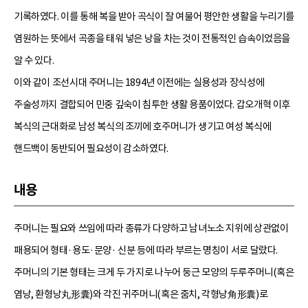
기록하였다. 이를 통해 복을 받아 곡식이 잘 여물어 평안한 생활을 누리기를
염원하는 뜻에서 곡종을 태워 넣은 낭을 차는 것이 전통적인 습속이었음을
알 수 있다.
이와 같이 조선시대 주머니는 1894년 이전에는 실용성과 장식성에
주술성까지 결합되어 민중 깊숙이 침투한 생활 용품이었다. 갑오개혁 이후
복식의 근대화로 남성 복식의 조끼에 호주머니가 생기고 여성 복식에
핸드백이 동반되어 필요성이 감소하였다.
내용
주머니는 필요와 쓰임에 따라 종류가 다양하고 남녀노소 지위에 상관없이
패용되어 형태·용도·문양· 신분 등에 따라 부르는 명칭이 서로 달랐다.
주머니의 기본 형태는 크게 두 가지로 나누어 둥근 모양의 두루주머니(혹은
염낭, 환형낭丸形囊)와 각진 귀주머니(혹은 줌치, 각형낭角形囊)로