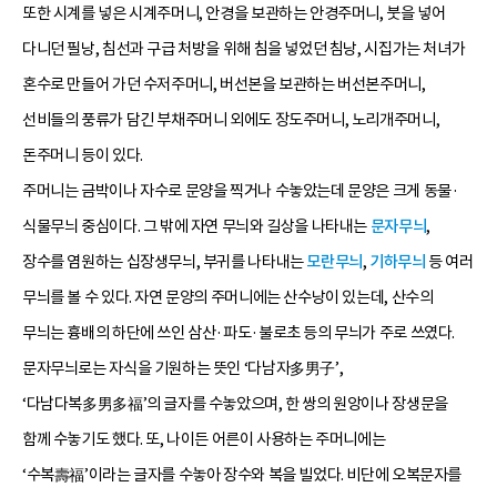
또한 시계를 넣은 시계주머니, 안경을 보관하는 안경주머니, 붓을 넣어
다니던 필낭, 침선과 구급 처방을 위해 침을 넣었던 침낭, 시집가는 처녀가
혼수로 만들어 가던 수저주머니, 버선본을 보관하는 버선본주머니,
선비들의 풍류가 담긴 부채주머니 외에도 장도주머니, 노리개주머니,
돈주머니 등이 있다.
주머니는 금박이나 자수로 문양을 찍거나 수놓았는데 문양은 크게 동물·
식물무늬 중심이다. 그 밖에 자연 무늬와 길상을 나타내는
문자무늬
,
장수를 염원하는 십장생무늬, 부귀를 나타내는
모란무늬
,
기하무늬
등 여러
무늬를 볼 수 있다. 자연 문양의 주머니에는 산수낭이 있는데, 산수의
무늬는 흉배의 하단에 쓰인 삼산·파도·불로초 등의 무늬가 주로 쓰였다.
문자무늬로는 자식을 기원하는 뜻인 ‘다남자多男子’,
‘다남다복多男多福’의 글자를 수놓았으며, 한 쌍의 원앙이나 장생문을
함께 수놓기도 했다. 또, 나이든 어른이 사용하는 주머니에는
‘수복壽福’이라는 글자를 수놓아 장수와 복을 빌었다. 비단에 오복문자를