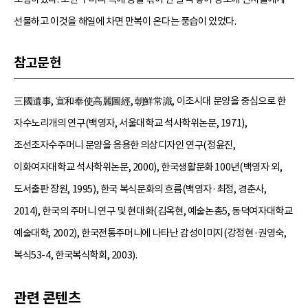
선물하고 이것을 해일에 차면 만복이 온다는 풍습이 있었다.
참고문헌
三國遺事, 宣和奉使高麗圖經, 朝鮮常識, 이조시대 문양을 중심으로 한
자수노리개의 연구(백영자, 서울대학교 석사학위논문, 1971),
조선조자수주머니 문양을 응용한 의상디자인 연구(정윤진,
이화여자대학교 석사학위논문, 2000), 한국생활문화 100년(백영자 외,
도서출판 장원, 1995), 한국 복식문화의 흐름(백영자·최정, 경춘사,
2014), 한국의 주머니 연구 및 현대화(김옥현, 예술논총5, 동덕여자대학교
예술대학, 2002), 한국전통주머니에 나타난 감성이미지(강정현·권영숙,
복식53-4, 한국복식학회, 2003).
관련 콘텐츠