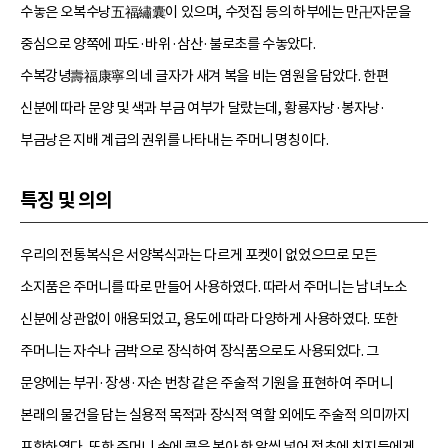
수놓은 오복수낭五福繡囊이 있으며, 수젓집 등의 하부에는 만卍자문을
중심으로 양쪽에 파도·바위·삼산·불로초를 수놓았다.
수복강녕壽福康寧의 네 글자가 새겨 복을 비는 염원을 담았다. 한편
신분에 따라 문양 및 색과 부금 여부가 달랐는데, 황룡자낭·봉자낭·
부금낭은 지배 계급의 권위를 나타내는 주머니 명칭이다.
특징 및 의의
우리의 전통복식은 서양복식과는 다르게 포켓이 없었으므로 모든
소지품은 주머니를 따로 만들어 사용하였다. 따라서 주머니는 남녀노소
신분에 상관없이 애용되었고, 용도에 따라 다양하게 사용하였다. 또한
주머니는 자수나 금박으로 장식하여 장식품으로도 사용되었다. 그
문양에는 부귀·장생·자손 번창 같은 주술적 기원을 표현하여 주머니
본래의 물건을 담는 실용적 목적과 장식적 역할 외에도 주술적 의미까지
포함하였다. 또한 주머니 속에 콩을 볶아 한 알씩 넣어 정초에 친지들에게