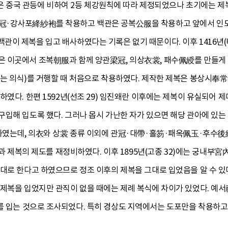
祭服은 중국 관등에 비하여 2등 체강원칙에 따라 제정되었으나 초기에는 
·강사포絳紗袍를 착용하고 백관은 공복公服을 착용하고 앞에서 인도하
이 제복을 입고 배사하였다는 기록은 없기 때문이다. 이후 1416년(
 이곳에서 조복朝服과 함께 양관梁冠, 의상衣裳, 패수佩綬를 만들게
하는 의식)를 거행할 때 처음으로 착용하였다. 제작한 제복은 봉상시奉
하였다. 한편 1592년(선조 29) 임진왜란 이후에는 제복이 유실되어 제
입해 입도록 했다. 그러나 몹시 가난한 자가 있으면 해당 관아에 있는 
정하였는데, 의衣와 상裳 종류 이외에 관冠·대帶·홀笏·패옥佩玉·후수後
조복과 제복의 제도를 재정비하였다. 이후 1895년(고종 32)에는 궁내부
대로 한다고 하였으므로 정조 이후의 제복을 그대로 입었음을 알 수 있
제복을 입었지만 관직이 없을 때에는 제례 복식에 차이가 있었다. 예서禮
를 입는 것으로 조사되었다. 특히 경상도 지역에서는 도포만을 착용하고