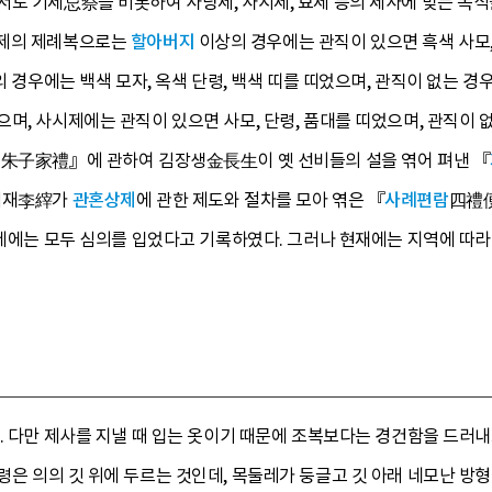
서도 기제忌祭를 비롯하여 사당제, 사시제, 묘제 등의 제사에 맞는 복
제의 제례복으로는
할아버지
이상의 경우에는 관직이 있으면 흑색 사모, 
의 경우에는 백색 모자, 옥색 단령, 백색 띠를 띠었으며, 관직이 없는 경우
며, 사시제에는 관직이 있으면 사모, 단령, 품대를 띠었으며, 관직이 
례朱子家禮』에 관하여 김장생金長生이 옛 선비들의 설을 엮어 펴낸 『
 이재李縡가
관혼상제
에 관한 제도와 절차를 모아 엮은 『
사례편람
四禮便
묘제에는 모두 심의를 입었다고 기록하였다. 그러나 현재에는 지역에 따라
. 다만 제사를 지낼 때 입는 옷이기 때문에 조복보다는 경건함을 드러내
령은 의의 깃 위에 두르는 것인데, 목둘레가 둥글고 깃 아래 네모난 방형