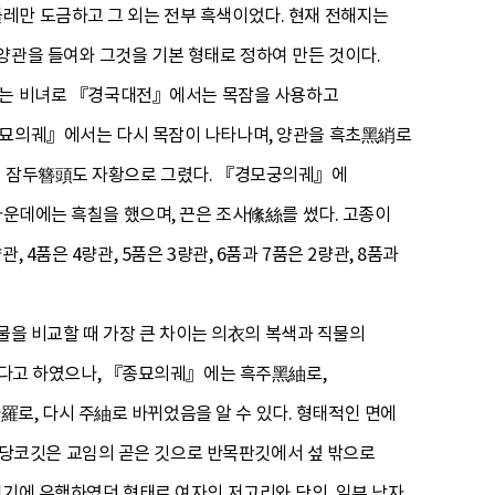
레만 도금하고 그 외는 전부 흑색이었다. 현재 전해지는
양관을 들여와 그것을 기본 형태로 정하여 만든 것이다.
을 고정하는 비녀로 『경국대전』에서는 목잠을 사용하고
『종묘의궤』에서는 다시 목잠이 나타나며, 양관을 흑초黑綃로
잠의 잠두簪頭도 자황으로 그렸다. 『경모궁의궤』에
가운데에는 흑칠을 했으며, 끈은 조사絛絲를 썼다. 고종이
4품은 4량관, 5품은 3량관, 6품과 7품은 2량관, 8품과
유물을 비교할 때 가장 큰 차이는 의衣의 복색과 직물의
다고 하였으나, 『종묘의궤』에는 흑주黑紬로,
, 다시 주紬로 바뀌었음을 알 수 있다. 형태적인 면에
당코깃은 교임의 곧은 깃으로 반목판깃에서 섶 밖으로
세기에 유행하였던 형태로 여자의 저고리와 당의, 일부 남자