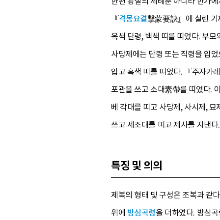
한편 왕실의 제례뿐 아니라 반가에
『
격몽요결
擊蒙要訣』에 실린 기
옥색 단령, 백색 띠를 띠었다. 부모
사당제에는 단령 또는 직령을 입었으
입고 흑색 띠를 띠었다. 『주자가
포관을 쓰고 소대素帶를 띠었다.
베 각대를 띠고 사당제, 사시제, 
쓰고 세조대를 띠고 제사를 지낸다.
특징 및 의의
제복의 형태 및 구성은 조복과 같다
위에
방심곡령
을 더하였다. 방심곡