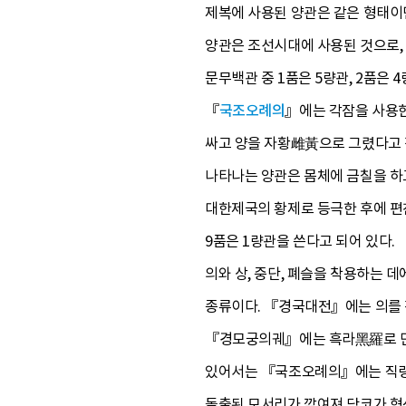
제복에 사용된 양관은 같은 형태이
양관은 조선시대에 사용된 것으로, 
문무백관 중 1품은 5량관, 2품은 
『
국조오례의
』에는 각잠을 사용한
싸고 양을 자황雌黃으로 그렸다고 
나타나는 양관은 몸체에 금칠을 하고
대한제국의 황제로 등극한 후에 편찬된
9품은 1량관을 쓴다고 되어 있다.
의와 상, 중단, 폐슬을 착용하는 
종류이다. 『경국대전』에는 의를
『경모궁의궤』에는 흑라黑羅로 만든
있어서는 『국조오례의』에는 직령 
돌출된 모서리가 깎여져 당코가 형성