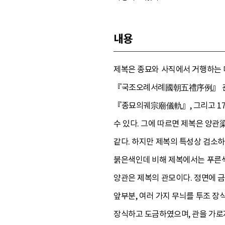
내용
제복은 종묘와 사직에서 거행하는 
『국조오례서례國朝五禮序例』 관복도
『종묘의궤宗廟儀軌』, 그리고 178
수 있다. 그에 따르면 제복은 양관梁冠,
같다. 하지만 제복의 특성상 검소하
붉은색인데 비해 제복에서는 푸른색
양관은 제복의 관모이다. 정면에 금
앞부분, 여러 가지 무늬를 투조 장
장식하고 도금하였으며, 관을 가로