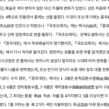
중단, 폐슬은 색이 변하지 않은 대신 직물에 변화가 있었다. 상은 처
, 뒤는 4폭으로 만들면서 끝에는 선을 둘렀다. 이것이 조선 후기에는 홍
백초白綃로 만든다고 하였으나 『국조오례의』에는 백사白絲로, 『종
뀌고 깃에 검정색으로 연을 둘렀다. 『국조오례의』 관복도설에서는 깃
슬은 『경국대전』에서 적초폐슬이라 명기했지만, 『국조오례의』에서는 
』에서 다시 적라로 돌아갔다. 현전하는 유물을 보면 무릎 덮개였던 본
 복식규정은 큰 틀에서는 벗어나지 않았다 할지라도 시대에 따라 변화를 
물이 나羅로 변하였는데, 조선 전기의 양식이 숙종 대와 정조 대를 전후
을 두었다. 수의 경우, 『경국대전』에서는 1·2품은 운학금환수雲鶴金
5·6품은 연작동환수를, 7~9품은 계칙동환수鸂鶒銅環綬를 달아 구
는데, 그 최대는 황黃·록綠·적赤·자紫 등 4가지였다. 3품 이상이면 이
였다. 7품 이하는 황·록 2가지 색만 이용하였다. 화금花錦 아래 청사靑