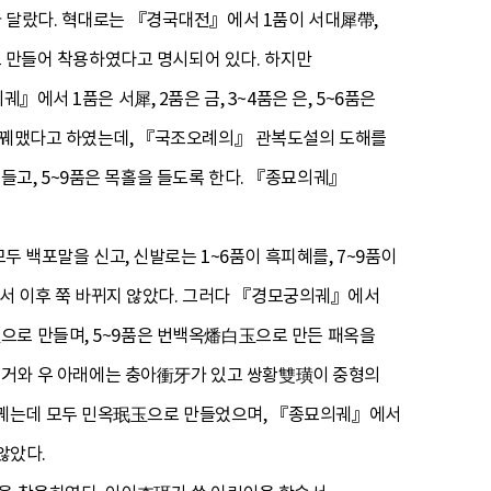
가 달랐다. 혁대로는 『경국대전』에서 1품이 서대犀帶,
으로 만들어 착용하였다고 명시되어 있다. 하지만
에서 1품은 서犀, 2품은 금, 3~4품은 은, 5~6품은
서 꿰맸다고 하였는데, 『국조오례의』 관복도설의 도해를
고, 5~9품은 목홀을 들도록 한다. 『종묘의궤』
두 백포말을 신고, 신발로는 1~6품이 흑피혜를, 7~9품이
 이후 쭉 바뀌지 않았다. 그러다 『경모궁의궤』에서
으로 만들며, 5~9품은 번백옥燔白玉으로 만든 패옥을
고, 거와 우 아래에는 충아衝牙가 있고 쌍황雙璜이 중형의
 꿰는데 모두 민옥珉玉으로 만들었으며, 『종묘의궤』에서
않았다.