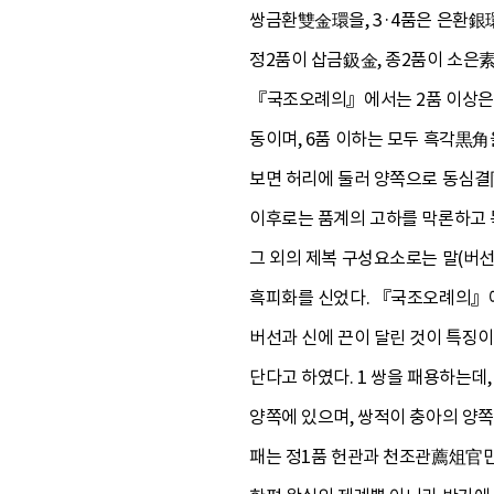
쌍금환雙金環을, 3·4품은 은환銀
정2품이 삽금鈒金, 종2품이 소은素
『국조오례의』에서는 2품 이상은 금,
동이며, 6품 이하는 모두 흑각黒
보면 허리에 둘러 양쪽으로 동심결
이후로는 품계의 고하를 막론하고 
그 외의 제복 구성요소로는 말(버선)
흑피화를 신었다. 『국조오례의』
버선과 신에 끈이 달린 것이 특징
단다고 하였다. 1 쌍을 패용하는데
양쪽에 있으며, 쌍적이 충아의 양
패는 정1품 헌관과 천조관薦俎官만