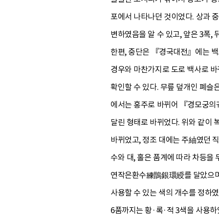
포에서 나타나던 것이었다. 상과 
변하였음을 알 수 있고, 앞은 3폭
한편, 중단은 『경국대전』에는 
경우와 마찬가지로 도로 백사로 바
확인할 수 있다. 무릎 덮개인 폐
에서는 홍주로 바뀌어 『경모궁의궤
달린 형태로 바뀌었다. 위와 같이
바뀌었고, 정조 대에는 주紬였던 직
수와 대, 홀은 품계에 따라 차등
연작은환수練鵲銀環綬를 달았으며, 
사용할 수 있는 색의 개수를 정하였
6품까지는 황·록·적 3색을 사용하