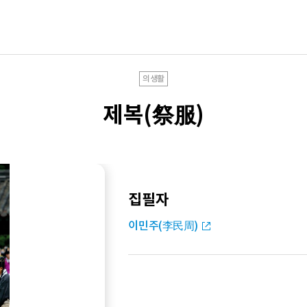
의생활
제복(祭服)
집필자
이민주(李民周)