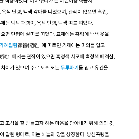
식을 착용하였다. 이이李珥가 쓴 어린이용 학습서
옥색 단령, 백색 각대를 띠었으며, 관직이 없으면 흑립,
에는 백색 패랭이, 옥색 단령, 백색 띠를 띠었다.
없으면 단령에 실띠를 띠었다. 묘제에는 흑립에 백색 옷을
가례집람
家禮輯覽』에 따르면 기제에는 마의를 입고
覽』에서는 관직이 있으면 흑청색 사모에 흑청색 베적삼,
 차이가 있으며 주로 도포 또는
두루마기
를 입고 유건을
고 조상을 잘 받들고자 하는 마음을 담아내기 위해 의의 깃
이 달린 형태로, 이는 하늘과 땅을 상징한다. 방심곡령을