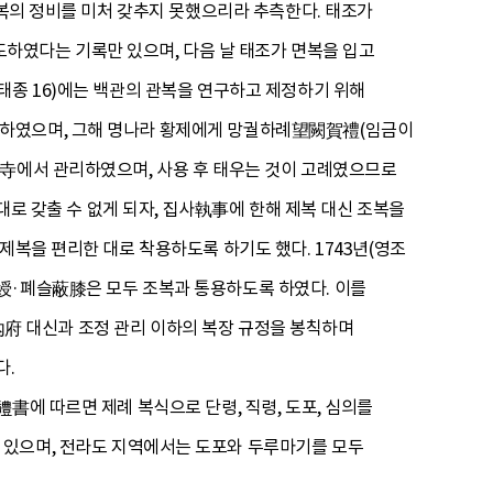
제복의 정비를 미처 갖추지 못했으리라 추측한다. 태조가
였다는 기록만 있으며, 다음 날 태조가 면복을 입고
태종 16)에는 백관의 관복을 연구하고 제정하기 위해
 하였으며, 그해 명나라 황제에게 망궐하례望闕賀禮(임금이
常寺에서 관리하였으며, 사용 후 태우는 것이 고례였으므로
대로 갖출 수 없게 되자, 집사執事에 한해 제복 대신 조복을
제복을 편리한 대로 착용하도록 하기도 했다. 1743년(영조
綬·폐슬蔽膝은 모두 조복과 통용하도록 하였다. 이를
宮內府 대신과 조정 관리 이하의 복장 규정을 봉칙하며
다.
書에 따르면 제례 복식으로 단령, 직령, 도포, 심의를
 있으며, 전라도 지역에서는 도포와 두루마기를 모두