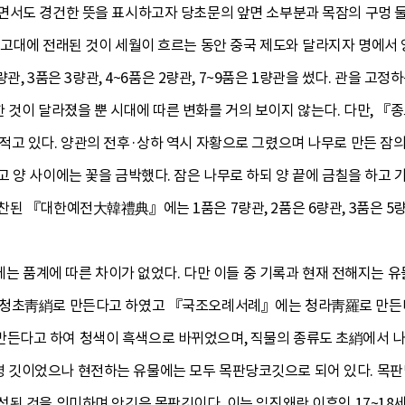
면서도 경건한 뜻을 표시하고자 당초문의 앞면 소부분과 목잠의 구멍 둘
고대에 전래된 것이 세월이 흐르는 동안 중국 제도와 달라지자 명에서 
4량관, 3품은 3량관, 4~6품은 2량관, 7~9품은 1량관을 썼다. 관
 것이 달라졌을 뿐 시대에 따른 변화를 거의 보이지 않는다. 다만, 
적고 있다. 양관의 전후·상하 역시 자황으로 그렸으며 나무로 만든 
 양 사이에는 꽃을 금박했다. 잠은 나무로 하되 양 끝에 금칠을 하고 
 『대한예전大韓禮典』에는 1품은 7량관, 2품은 6량관, 3품은 5량관, 
데에는 품계에 따른 차이가 없었다. 다만 이들 중 기록과 현재 전해지는 
 청초靑綃로 만든다고 하였고 『국조오례서례』에는 청라靑羅로 만든
다고 하여 청색이 흑색으로 바뀌었으며, 직물의 종류도 초綃에서 나羅로
깃이었으나 현전하는 유물에는 모두 목판당코깃으로 되어 있다. 목판
된 것을 의미하며 안깃은 목판깃이다. 이는 임진왜란 이후인 17~18