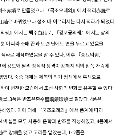
음에 적초赤綃로 만들었으나 『국조오례의』에서 적라赤羅로
주紅紬로 바뀌었으나 정조 대 이르러서는 다시 적라가 되었다.
묘의궤』에서는 백주白紬로, 『경모궁의궤』에서는 상의
뿐 아니라 소매 끝과 도련 단에도 연을 두르고 있음을
적라로 제작하였음을 알 수 있다. 이후 『종묘의궤』
래 용도와 달리 장식적 성격이 강해져 의의 왼쪽 가슴에
겪었다. 숙종 대에는 제복의 의가 청색에서 흑색으로
하여 변천한 모습에서 조선 사회의 변화를 유추할 수 있다.
環綬를, 3품은 반조은환수盤鵰銀環綬를 달았다. 4품은
분하였다. 이에 더해 『국조오례의』에서 품계에 따라
 4색 실을 모두 사용해 운학과 반조를 직성하였고, 4품에서
絲로 망網을 맺고 고리를 달았는데, 1·2품은