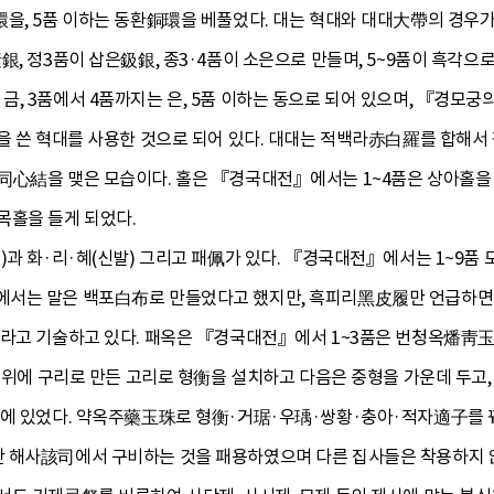
環을, 5품 이하는 동환銅環을 베풀었다. 대는 혁대와 대대大帶의 경우
銀, 정3품이 삽은鈒銀, 종3·4품이 소은으로 만들며, 5~9품이 흑각
 3품에서 4품까지는 은, 5품 이하는 동으로 되어 있으며, 『경모궁의궤』
角을 쓴 혁대를 사용한 것으로 되어 있다. 대대는 적백라赤白羅를 합해
同心結을 맺은 모습이다. 홀은 『경국대전』에서는 1~4품은 상아홀을 들
목홀을 들게 되었다.
과 화·리·혜(신발) 그리고 패佩가 있다. 『경국대전』에서는 1~9품 모
에서는 말은 백포白布로 만들었다고 했지만, 흑피리黑皮履만 언급하면서
이라고 기술하고 있다. 패옥은 『경국대전』에서 1~3품은 번청옥燔靑玉
, 위에 구리로 만든 고리로 형衡을 설치하고 다음은 중형을 가운데 두
쪽에 있었다. 약옥주藥玉珠로 형衡·거琚·우瑀·쌍황·충아·적자適子를
 해사該司에서 구비하는 것을 패용하였으며 다른 집사들은 착용하지 