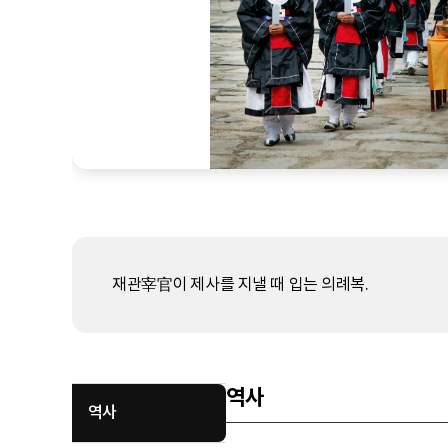
재관宰官이 제사를 지낼 때 입는 의례복.
역사
역사