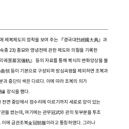
초기에 제복제도의 정착을 보여 주는 『경국대전經國大典』과
종 23) 종묘와 영녕전에 관한 제도와 의절을 기록한
궁의궤景慕宮儀軌』 등의 자료를 통해 복식의 변화양상을 볼
曲領 등이 기본으로 구성되며 방심곡령을 제외하면 조복과
분과 중단의 색은 다르다. 이에 따라 조복의 의가
緣 장식을 했다.
분과 전면 중앙에서 정수리에 이르기까지 세로로 양이 있는
 양관을 썼는데, 여기에는 관무冠武와 관의 뒷부분을 투조
다. 이에 금관조복金冠朝服이라고 통칭하였다. 그러나