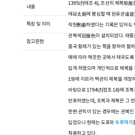
1395년(태조 4), 조선의 제복
내용
태묘太廟에 봉심할 때 원유관遠遊冠
특징 및 의의
작헌酌獻하였다는 기록은 있어도 백관
관복색冠服色이 설치되었다. 태종은
참고문헌
중국 황제가 있는 쪽을 향하여 절
예에 따라 깨끗한 곳에서 태우도록 
입게 하였으며 개인적으로 제복을 구
19)에 이르러 백관의 제복을 개
바탕으로 1794년(정조 18)에 
반포하였는데, 조복과 제복은 그 전
한편 관직이 있는 경우에는 관복인 
입었으나 현재는 도포와
두루마기
착용하고 있다.