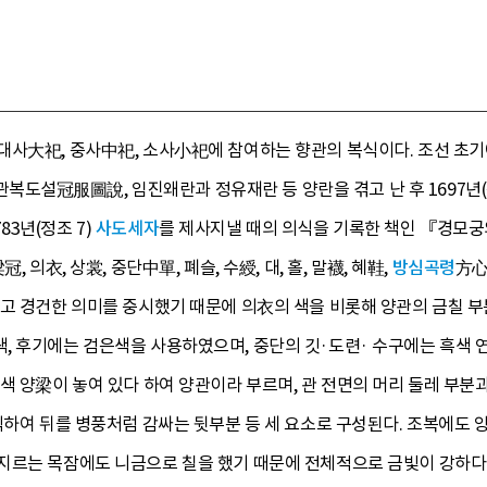
대사大祀, 중사中祀, 소사小祀에 참여하는 향관의 복식이다. 조선 
설冠服圖說, 임진왜란과 정유재란 등 양란을 겪고 난 후 1697년(숙
3년(정조 7)
사도세자
를 제사지낼 때의 의식을 기록한 책인 『경모
 의衣, 상裳, 중단中單, 폐슬, 수綬, 대, 홀, 말襪, 혜鞋,
방심곡령
方心
고 경건한 의미를 중시했기 때문에 의衣의 색을 비롯해 양관의 금칠 부
, 후기에는 검은색을 사용하였으며, 중단의 깃·도련· 수구에는 흑색 연
색 양梁이 놓여 있다 하여 양관이라 부르며, 관 전면의 머리 둘레 부
식하여 뒤를 병풍처럼 감싸는 뒷부분 등 세 요소로 구성된다. 조복에도
지르는 목잠에도 니금으로 칠을 했기 때문에 전체적으로 금빛이 강하