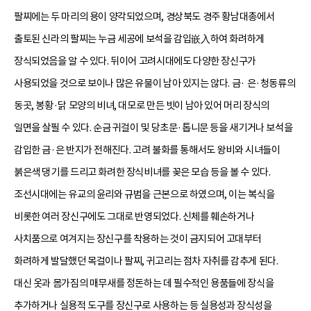
팔찌에는 두 마리의 용이 양각되었으며, 경상북도 경주 황남대총에서
출토된 신라의 팔찌는 누금 세공에 보석을 감입嵌入하여 화려하게
장식되었음을 알 수 있다. 뒤이어 고려시대에도 다양한 장신구가
사용되었을 것으로 보이나 많은 유물이 남아 있지는 않다. 금· 은·청동류의
동곳, 봉황·닭 모양의 비녀, 대모로 만든 빗이 남아 있어 머리 장식의
일면을 살필 수 있다. 순금 귀걸이 및 당초문·톱니문 등을 새기거나 보석을
감입한 금·은 반지가 전해진다. 고려 불화를 통해서도 왕비와 시녀들이
붉은색 댕기를 드리고 화려한 장식비녀를 꽂은 모습 등을 볼 수 있다.
조선시대에는 유교의 윤리와 규범을 근본으로 하였으며, 이는 복식을
비롯한 여러 장신구에도 그대로 반영되었다. 신체를 훼손하거나
사치품으로 여겨지는 장신구를 착용하는 것이 금지되어 고대부터
화려하게 발달했던 목걸이나 팔찌, 귀고리는 점차 자취를 감추게 된다.
대신 옷과 몸가짐의 매무새를 정돈하는 데 필수적인 용품들에 장식을
추가하거나 실용적 도구를 장신구로 사용하는 등 실용성과 장식성을