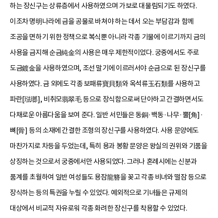
하는 장신구는 상류층에서 사용하였으며 가보로 대물림되기도 하였다.
이조차 명明나라에 금을 공물로 바쳐야 하는 데서 오는 부담감과 함께
조공을 면하기 위한 정책으로 복식뿐 아니라 각종 기물에 이르기까지 금의
사용을 금지해 순금純金의 사용은 매우 제한적이었다. 궁중에서도 주로
도금鍍金을 사용하였으며, 조선 말기에 이르러서야 순금으로 된 장신구를
사용하였다. 금 외에도 각종 보패류寶貝類와 옥석류玉石類를 사용하고
파란[琺瑯], 비취모翡翠毛 등으로 장식함으로써 단아하고 간결하면서도
다채로운 아름다움을 보여 준다. 일반 서민들은 동銅·백동·나무·뿔[角]·
뼈[骨] 등의 소재에 간결한 조형의 장신구를 사용하였다. 사용 문양에도
마찬가지로 차등을 두었는데, 특히 용과 봉황 문양은 왕실의 권위와 기품을
상징하는 것으로서 궁중에서만 사용되었다. 그러나 혼례시에는 신분과
품계를 초월하여 일반 여성들도 용잠龍簪을 꽂고 각종 비녀와 떨잠 등으로
장식하는 등의 특권을 누릴 수 있었다. 예외적으로 기녀들은 규제의
대상에서 비교적 자유로워 각종 화려한 장신구를 착용할 수 있었다.