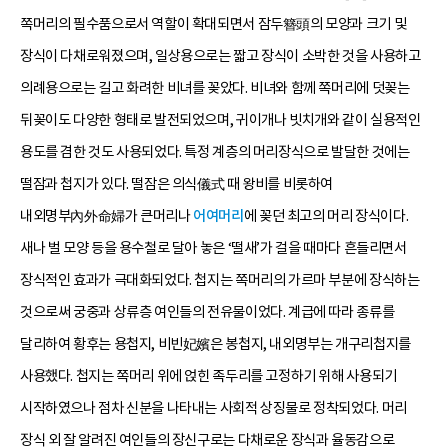
쪽머리의 필수품으로서 역할이 확대되면서 잠두簪頭의 모양과 크기 및
장식이 다채로워졌으며, 일상용으로는 짧고 장식이 소박한 것을 사용하고
의례용으로는 길고 화려한 비녀를 꽂았다. 비녀와 함께 쪽머리에 덧꽂는
뒤꽂이도 다양한 형태로 발전되었으며, 귀이개나 빗치개와 같이 실용적인
용도를 겸한 것도 사용되었다. 특정 계층의 머리장식으로 발달한 것에는
떨잠과 첩지가 있다. 떨잠은 의식儀式 때 왕비를 비롯하여
내외명부內外命婦가 큰머리나
어여머리
에 꽂던 최고의 머리 장식이다.
새나 벌 모양 등을 용수철로 달아 놓은 ‘떨새’가 걸을 때마다 흔들리면서
장식적인 효과가 극대화되었다. 첩지는 쪽머리의 가르마 부분에 장식하는
것으로써 궁중과 상류층 여인들의 전유물이었다. 계급에 따라 종류를
달리하여 황후는 용첩지, 비빈妃嬪은 봉첩지, 내외명부는 개구리첩지를
사용했다. 첩지는 쪽머리 위에 얹힌 족두리를 고정하기 위해 사용되기
시작하였으나 점차 신분을 나타내는 사회적 상징물로 정착되었다. 머리
장식 외 잘 알려진 여인들의 장신구로는 다채로운 장식과 율동감으로