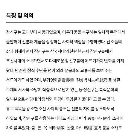
특징 및 의의
장신구는 고대부터 사용되었으며, 아름다움을 추구하는 일차적 목적에서
출발하여 신분과 계급을 상징하는 사회적 역할을 수행하였다. 선조들의
삶과 함께하면서 장신구는 삼국시대의 찬란한 금제 장신구들에서
조선시대의 소박하면서도 다채로운 장신구들에 이르기까지 변화를 거쳐
왔다. 단순한 장식 수단을 넘어 외래 문물과의 교류사를 보여 주는
척도이기도 하였으며, 부귀영화富貴榮華·길상벽사吉祥辟邪 등 생활
주체의 서사와 소망이 직접적으로 담겨 있는 등 장신구는 복식문화의
일부분으로서 당대의 정서와 미감이 투영된 거울이라고 할 수 있다.
유교 덕목을 강조한 조선 사회의 풍조는 신분의 차이를 강조하도록
하였으며, 장신구를 착용하는 데에도 계급에 따라 종류·색·문양·소재에
차이를 두었다. 금· 은·옥·비취翡翠·산호·마노瑪瑙·호박 등을 소재로