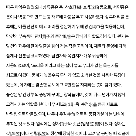
따른 제약은 없었으나 상류층은 옥·산호珊瑚·호박琥珀 등으로, 서민층은
은이나 백동으로 만드는 등 재료에 차등을 두고 사용하였다. 상투머리를 튼
후에는 이를 단단히 매고 머리를 정돈하기 위해 망건網巾을 착용하는데,
망건의 부속품인 관자貫子와 풍잠風簪은 장식의 역할도 겸하였다. 관자는
망건의 좌우에 달아 당줄을 꿰어 거는 작은 고리이며, 재료와 문양에 따라
품계나 신분을 표시하였다. 금관자와 옥관자가 매우 귀중하게
사용되었으며, ‘도리옥’이라고 하는 질이 좋고 무늬가 없는 옥관자를
최고로 여겼다. 품계가 높을수록 무늬가 없고 소박한 것을 사용한 특징이
있는데, 여기에는 겸손함을 보이고 교만함을 자제하는 뜻이 담겨 있다.
풍잠은 망건 상부의 중앙에 꾸미는 장식품이며, 갓이 뒤로 넘어가지 않게
고정시키는 역할을 한다. 나무·대모玳瑁·옥·수정水晶 등의 재료로
반달형으로 만들었으며, 나무나 우각牛角으로 된 풍잠 가운데는 빗살이
부착된 것도 있다. 입식에는 정자頂子와 갓끈(입영笠 纓)이 있다. 정자는
갓[黑笠]이나 전립戰笠의 정상에 장식한 것이다. 고려 말 공민왕 때 직품에