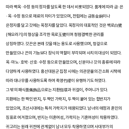
따라 백옥·수정 등의 정자를 달도록 한 데서 비롯되었다. 품계에 따라 금·은
·옥·수정 등으로 재료의 차이가 있었으며, 전립에는 금동金銅이나
은정자를 달고 갓에는 옥정자를 달았다. 옥정자의 대표적인 것은 백로白鷺
(해오라기)의 형상을 조각한 옥로玉鷺이며 청렴결백한 관리를
상징하였다. 갓끈은 본래 갓을 매는 용도로 사용했으며, 헝겊으로
만들었으나 끈의 기능보다 장식의 역할이 부각되며 사치의 대상이 되었다.
옥·마노·호박·산호·수정 등으로 만들었으며, 신분이나 갓의 종류에 따라
다양하게 사용하였다. 흥선대원군 집정 시에는 의관문물의 간소화 시책에
따라 대나무를 사용하도록 하여 죽영竹纓이 유행하기도 하였다.
그 밖의 패식품佩飾品으로는 지환指環과 귀걸이, 주머니가 있다.
지환에는 한 짝인 반지, 두 짝인 가락지, 두 짝이 붙어 있는 합반지가
있었으며, 조선시대에는 특히 가락지가 애용되었다. 남녀의 애정과 혼인의
징표로 여겨졌으며, 반지는 미혼여성, 가락지는 기혼여성이 착용하였다.
귀고리는 원래 귀천에 관계없이 남녀 모두 착용하였으며 사대부가의