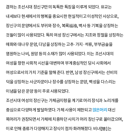
겸하는 조선시대 장신구만의 독특한 특징을 이루게 되었다. 유교는
내세보다 현세에서의 행복을 중요시한 현실적이고 이성적인 사상으로,
장신구의 문양에서도 부귀와 장수, 복록福祿, 벽사 등 기복을 상징하는
것들이 많이 사용되었다. 특히 여성 장신구에서는 지조와 정절을 상징하는
매화와 대나무 문양, 다남을 상징하는 고추·가지·석류, 부부금슬을
염원하는 나비, 원앙 등의 소재가 많이 사용되었다. 이는 조선시대의
여성을 향한 사회적 시선을 대변하며 부계중심적인 당시 사회에서
여성으로서의 가치 기준을 말해 준다. 반면, 남성 장신구에서는 선비의
덕을 상징하는 사군자문이나 장수를 상징하는 문양, 백성을 다스리는
이념을 담은 문양 등이 주로 사용되었다.
조선시대 여성의 장신구는 가체금지령을 계기로 머리 장식과 노리개를
중심으로 다양하게 발달하였다. 가체 사용이 제한되고
얹은머리
대신
쪽머리가 권장되면서 가체에 치중하던 사치가 머리 장신구로 옮아갔으며,
이로 인해 종류가 다양해지고 장식이 점차 화려해졌다. 비녀[簪]는