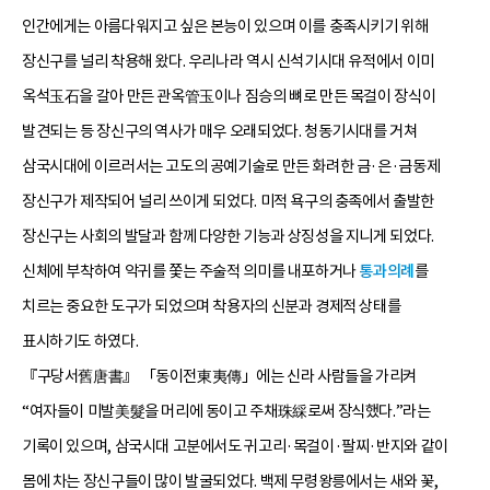
인간에게는 아름다워지고 싶은 본능이 있으며 이를 충족시키기 위해
장신구를 널리 착용해 왔다. 우리나라 역시 신석기시대 유적에서 이미
옥석玉石을 갈아 만든 관옥管玉이나 짐승의 뼈로 만든 목걸이 장식이
발견되는 등 장신구의 역사가 매우 오래되었다. 청동기시대를 거쳐
삼국시대에 이르러서는 고도의 공예기술로 만든 화려한 금·은·금동제
장신구가 제작되어 널리 쓰이게 되었다. 미적 욕구의 충족에서 출발한
장신구는 사회의 발달과 함께 다양한 기능과 상징성을 지니게 되었다.
신체에 부착하여 악귀를 쫓는 주술적 의미를 내포하거나
통과의례
를
치르는 중요한 도구가 되었으며 착용자의 신분과 경제적 상태를
표시하기도 하였다.
『구당서舊唐書』 「동이전東夷傳」에는 신라 사람들을 가리켜
“여자들이 미발美髮을 머리에 동이고 주채珠綵로써 장식했다.”라는
기록이 있으며, 삼국시대 고분에서도 귀고리·목걸이·팔찌·반지와 같이
몸에 차는 장신구들이 많이 발굴되었다. 백제 무령왕릉에서는 새와 꽃,