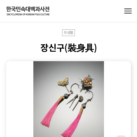
의생활
장신구(裝身具)