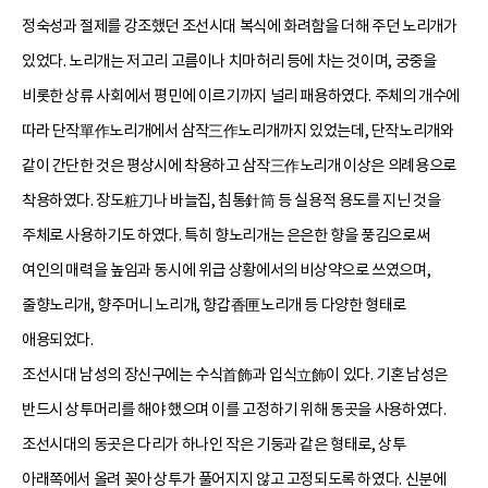
정숙성과 절제를 강조했던 조선시대 복식에 화려함을 더해 주던 노리개가
있었다. 노리개는 저고리 고름이나 치마허리 등에 차는 것이며, 궁중을
비롯한 상류 사회에서 평민에 이르기까지 널리 패용하였다. 주체의 개수에
따라 단작單作노리개에서 삼작三作노리개까지 있었는데, 단작노리개와
같이 간단한 것은 평상시에 착용하고 삼작三作노리개 이상은 의례용으로
착용하였다. 장도粧刀나 바늘집, 침통針筒 등 실용적 용도를 지닌 것을
주체로 사용하기도 하였다. 특히 향노리개는 은은한 향을 풍김으로써
여인의 매력을 높임과 동시에 위급 상황에서의 비상약으로 쓰였으며,
줄향노리개, 향주머니 노리개, 향갑香匣노리개 등 다양한 형태로
애용되었다.
조선시대 남성의 장신구에는 수식首飾과 입식立飾이 있다. 기혼 남성은
반드시 상투머리를 해야 했으며 이를 고정하기 위해 동곳을 사용하였다.
조선시대의 동곳은 다리가 하나인 작은 기둥과 같은 형태로, 상투
아래쪽에서 올려 꽂아 상투가 풀어지지 않고 고정되도록 하였다. 신분에