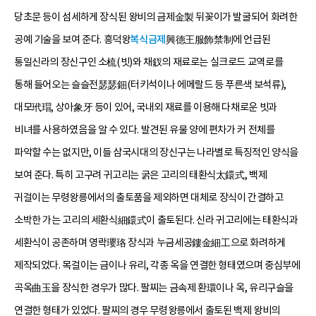
당초문 등이 섬세하게 장식된 왕비의 금제金製 뒤꽂이가 발굴되어 화려한
공예 기술을 보여 준다. 흥덕왕
복식금제
興德王服飾禁制에 언급된
통일신라의 장신구인 소梳(빗)와 채釵의 재료로는 실크로드 교역로를
통해 들어오는 슬슬전瑟瑟鈿(터키석이나 에메랄드 등 푸른색 보석류),
대모玳瑁, 상아象牙 등이 있어, 국내외 재료를 이용해 다채로운 빗과
비녀를 사용하였음을 알 수 있다. 발견된 유물 양에 편차가 커 전체를
파악할 수는 없지만, 이들 삼국시대의 장신구는 나라별로 특징적인 양식을
보여 준다. 특히 고구려 귀고리는 굵은 고리의 태환식太鐶式, 백제
귀걸이는 무령왕릉에서의 출토품을 제외하면 대체로 장식이 간결하고
소박한 가는 고리의 세환식細鐶式이 출토된다. 신라 귀고리에는 태환식과
세환식이 공존하며 영락瓔珞 장식과 누금세공鏤金細工으로 화려하게
제작되었다. 목걸이는 금이나 유리, 각종 옥을 연결한 형태였으며 중심부에
곡옥曲玉을 장식한 경우가 많다. 팔찌는 금속제 환環이나 옥, 유리구슬을
연결한 형태가 있었다. 팔찌의 경우 무령왕릉에서 출토된 백제 왕비의