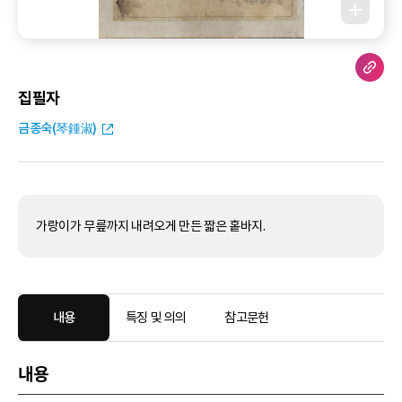
집필자
금종숙(琴鍾淑)
가랑이가 무릎까지 내려오게 만든 짧은 홑바지.
내용
특징 및 의의
참고문헌
내용