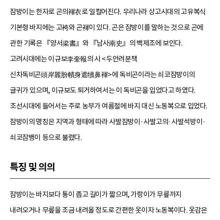
잠방이는 한자로 곤의褌衣로 일컬어진다. 우리나라 상고시대의 고유복식
기본형 바지에는 고袴와 곤褌이 있다. 곤은 잠방이를 말하는 것으로 곤에
관한 기록은 『양서梁書』와 『남사南史』의 백제조에 보인다.
고려시대에는 이규보李奎報의 시 <두안려분책
신차독비곤頭岸麗肦幘身遮犢鼻褌>에 독비곤이라는 쇠코잠방이의
글귀가 있으며, 이규보도 퇴거하여서는 이 독비곤을 입었다고 하였다.
조선시대에 들어서는 주로 농부가 여름철에 바지 대신 노동복으로 입었다.
잠방이의 명칭은 지역과 형태에 따라 사발잠방이·사발고의·사발석방이·
쇠코잠뱅이 등으로 불렸다.
특징 및 의의
잠방이는 바지보다 통이 좁고 길이가 짧으며, 가랑이가 무릎까지
내려오거나 무릎을 조금 내려올 정도로 간편한 옷이자 노동복이다. 옷감은