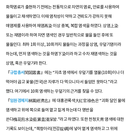
화학염료가 출현하기 전에는 전통적으로 자연의 염료, 안료를 사용하여
물들이고 채색하였다. 이때 염착성이 약하고 견뢰도가 강하지 못해
매염제를 사용하여 재염再染 이상 중복, 복합 염색을 하였다. 상염上染
또는 재염이라 하며 자연 염색인 경우 일반적으로 물을 들인 후에 또
물들인다. 최하 1회 이상, 10회까지 물들이는 과정을 상염, 우덮기염이라
하는데, 먼저 염색하는 것을 하염下染이라 하고 수차 재염색하는 것을
상염, 혹은 우덮기라 한다.
『
규합총서
閨閤叢書』에는 “자초 염색에서 우덮기를 열물(10회)이나 더
먹어야 곱고 꽃물(전국)은 자루가 다 먹으니 타서 들임만 못하다.”라고
했다. 여기에서 10회 염색하는 우덮기의 근거를 찾을 수 있다.
『
임원경제지
林園經濟志』에 대홍관록색大紅官祿色은 “괴화 달인 물에
염색하고 위에 쪽으로 들여 옅고 짙게 하는데 다 명반을
쓴다槐花煎水染藍澱盖淺深皆.”라고 하였다. 또한 천청天靑 염색에 대한
기록도 보이는데, “쪽항아리(전강靛碙)에 넣어 옅게 염색하고 그 위에