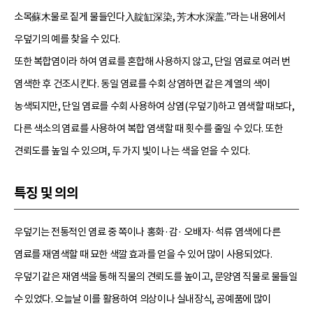
소목蘇木물로 짙게 물들인다入靛缸深染, 芳木水深盖.”라는 내용에서
우덮기의 예를 찾을 수 있다.
또한 복합염이라 하여 염료를 혼합해 사용하지 않고, 단일 염료로 여러 번
염색한 후 건조시킨다. 동일 염료를 수회 상염하면 같은 계열의 색이
농색되지만, 단일 염료를 수회 사용하여 상염(우덮기)하고 염색할 때보다,
다른 색소의 염료를 사용하여 복합 염색할 때 횟수를 줄일 수 있다. 또한
견뢰도를 높일 수 있으며, 두 가지 빛이 나는 색을 얻을 수 있다.
특징 및 의의
우덮기는 전통적인 염료 중 쪽이나 홍화·감· 오배자·석류 염색에 다른
염료를 재염색할 때 묘한 색깔 효과를 얻을 수 있어 많이 사용되었다.
우덮기 같은 재염색을 통해 직물의 견뢰도를 높이고, 문양염 직물로 물들일
수 있었다. 오늘날 이를 활용하여 의상이나 실내장식, 공예품에 많이