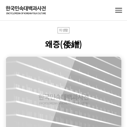
의생활
왜증(倭繒)