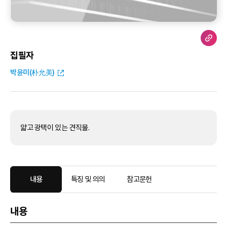
집필자
박윤미(朴允美)
얇고 광택이 있는 견직물.
내용
특징 및 의의
참고문헌
내용