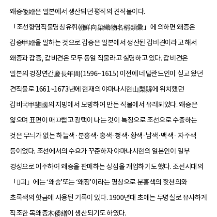
왜증倭繒은 일본에서 생산되던 평직의 견직물이다.
「조선향염직물명칭유휘朝鮮向染織物名稱類彙」에 의하면 왜증은
갑증甲繒을 말하는 것으로 갑증은 일본에서 생산된 갑비견이라고 해서
왜증과 갑증, 갑비견은 모두 동일 직물라고 설명하고 있다. 갑비견은
일본의 경장연간慶長年間(1596~1615) 이전에 네덜란드인이 싣고 왔던
견직물로 1661~1673년에 현재의 야마나시현山梨縣에 위치했던
갑비국甲斐國의 지방에서 모방하여 만든 직물에서 유래되었다. 왜증은
얇으며 표면이 매끄럽고 광택이 나는 것이 특징으로 조선으로 수출하는
것은 무늬가 없는 하늘색·분홍색·홍색·청색·황색·남색·백색· 자주색
등이었다. 조선에서의 수요가 꾸준하자 야마나시현의 일본인이 일부
경성으로 이주하여 왜증을 판매하는 상점을 개업하기도 했다. 조선시대의
「긔」에는 ‘왜승’또는 ‘왜징’이라는 명칭으로 분홍색의 핫천의와
초록색의 핫금에 사용된 기록이 있다. 1900년대 초에는 무명실로 유사하게
직조한 목왜증木倭繒이 생산되기도 하였다.