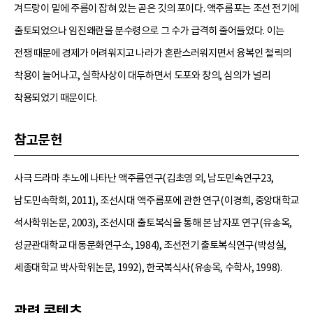
겨드랑이 밑에 주름이 잡혀 있는 곧은 깃의 포이다. 액주름포는 조선 전기에
출토되었으나 임진왜란을 분수령으로 그 수가 급격히 줄어들었다. 이는
전쟁 때문에 경제가 어려워지고 나라가 혼란스러워지면서 융복인 철릭의
착용이 늘어나고, 실학사상이 대두하면서 도포와 창의, 심의가 널리
착용되었기 때문이다.
참고문헌
사극 드라마 추노에 나타난 액주름연구(김초영 외, 남도민속연구23,
남도민속학회, 2011), 조선시대 액주름포에 관한 연구(이경희, 중앙대학교
석사학위논문, 2003), 조선시대 출토복식을 통해 본 남자포 연구(유송옥,
성균관대학교 대동문화연구소, 1984), 조선전기 출토복식연구(박성실,
세종대학교 박사학위논문, 1992), 한국복식사(유송옥, 수학사, 1998).
관련 콘텐츠