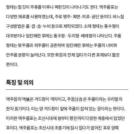
형태는 칼깃이 주류를 이루나 목판깃이 나타나기도 한다. 액주름포는
다양한 재료를 사용하였는데, 주로 명주·목면·저포·공단 등이다. 바느질
구성방법은 홑·겹·솜·누비 등으로 제작되었다. 소매 형태는 통수형이
대부분이나 임진왜란 후에는 통수형· 두리형·배래형이 나타난다. 주름
형태는 맞주름과 외주름이 공존하며 임진왜란 후에는 주름의 너비와
안주름 분량이 늘어난다. 또한 화장과 전체 길이가 다른 포제보다 짧은
편이다.
특징 및 의의
액주음의 액腋은 겨드랑이 액자이고, 주음注音은 주름이라는 우리말의
한자 표기이다. 이는 양 겨드랑이 밑에 주름이 잡혀 있는 옷이라는 뜻이다.
이러한 액주름포는 조선시대에 왕부터 평민까지 다양한 계층에서 입었던
포이다. 액주름포는 조선시대 초중기에 잠시 입다가 없어진 포로 양쪽