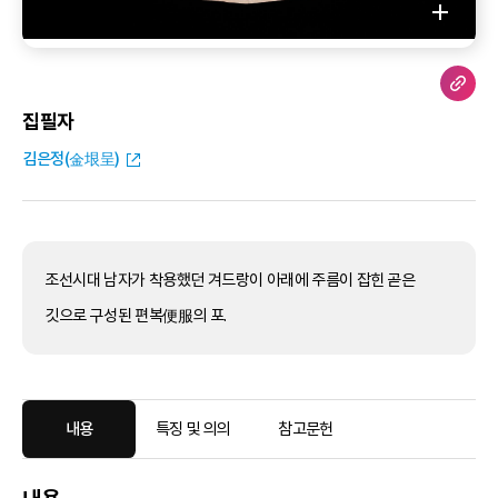
집필자
김은정(金垠呈)
조선시대 남자가 착용했던 겨드랑이 아래에 주름이 잡힌 곧은
깃으로 구성된 편복便服의 포.
내용
특징 및 의의
참고문헌