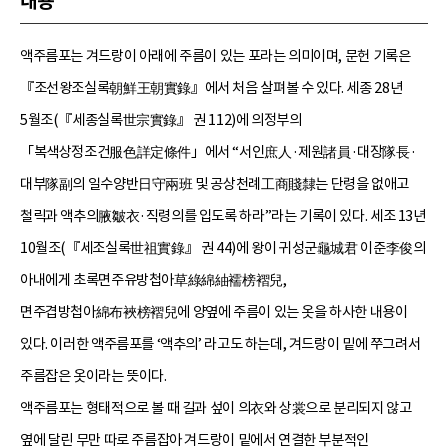
내용
액주름포는 겨드랑이 아래에 주름이 있는 포라는 의미이며, 문헌 기록은
『조선왕조실록朝鮮王朝實錄』에서 처음 살펴볼 수 있다. 세종 28년
5월조(『세종실록世宗實錄』 권 112)에 의정부의
「복색상정조건服色詳定條件」에서 “서인庶人·제원諸員·대장隊長·
대부隊副의 일수양반日守兩班 및 공상천례工商賤隸는 단령을 없애고
철릭과 액추의腋皺衣·직령의를 입도록 하라”라는 기록이 있다. 세조 13년
10월조(『세조실록世祖實錄』 권 44)에 왕이 귀성군龜城君 이준李俊의
아내에게 초록면주유방첩아草綠綿紬襦榜褶兒,
면주겹방첩아綿布裌榜褶兒에 양옆에 주름이 있는 옷을 하사한 내용이
있다. 이러한 액주름포를 ‘액추의’ 라고도 하는데, 겨드랑이 밑에 쭈그려서
주름잡은 옷이라는 뜻이다.
액주름포는 형태적으로 볼 때 길과 섶이 의衣와 상裳으로 분리되지 않고
옆에 달린 무만 따로 주름잡아 겨드랑이 밑에서 연결한 부분적인