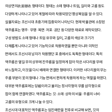
의상연의衣裳聯衣 형태이다. 형태는 소매 형태나 트임, 길이와 고름 등도
다양하게 나타나고 있어 계절에 따라 착용되었던 평상복임을 알 수 있다.
실물자료는 조선시대 초중기에 집중되어 나타난다. 현재 박물관에 소장된
액주름포는 명주· 무명·목면·저포·공단 등 다양한 재료로 제작되었다.
구성 방법도 소매 형태나 트임 유무와 길이, 고름의 색상과 크기가
다채롭게 나타나고 있어 기능적으로 착용하였을 뿐만 아니라 미적인
면에서도 조선시대 남자가 착용했던 포 중에서도 독특한 형태이다. 특히
액주름은 옆길 무의 상부에 잔주름을 일정하게 잡아 작은 사다리꼴 무에
바느질하고, 이것을 다시 배래와 연결한 형태이다. 이러한 사다리꼴의 무는
주름 부분이 옷의 형태나 기능 면에서 편하게 착용하게 하는 역할을 하였다.
대부분 액주름포에는 당襠이라고 불리는 정사각형의 무를 삼각형으로
접어 함께 연결하였다. 액주름포는 깃·소매·상하의 비율·주름의 너비·
고름의 유형으로 크게 나눌 수 있다.
조선시대 대표적인 액주름포는 임진왜란을 전후로 비교해 보면, 깃의