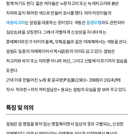
함께 하기도 한다. 젊은 여자들은 노랑저고리 또는 녹색저고리에 붉은
치마와 같이 화려한 색으로 만들어 호사를 했다. 여자 어린이들의
색동저고리
는 설빔을 대표하는 옷이었다. 색동은
음양오행
과도 관련되어
길상吉祥을 상징한다. 그래서 각별하게 신성성을 지녀야 하는
혼례복이라든가 아이의 돌복, 무복巫服과 같은 의례복에서는 색동을 쓴다.
설빔도 일종의 의례복이어서 벽사辟邪의 의미도 담고 있다. 설빔은
저고리와 바지 또는 치마뿐 아니라 버선, 그리고 신발에 이르기까지 일습을
갖춘다.
근대 이후 만들어진 노래 중 윤극영尹克榮(1903~ 1988)이 1924년에
작사·작곡한 <까치 까치설날은> 동요는 설빔의 모습을 잘 보여 주고 있다.
특징 및 의의
설빔은 설 명절을 맞아 입는 명절복이면서 일상의 옷과 구별되는, 신성한
의례복이다. 따라서 설빔이라는 의례복은 길상을 상징하면서 벽사의