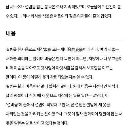
남녀노소가 설빔을 입는 풍속은 오래 지속되었으며 오늘날에도 간간이 볼
수 있다. 그러나 화사한 색옷은 어린이와 젊은 여자들이 즐겨 입었다.
내용
설빔을 한자음으로 세장歲粧 또는 세비음歲庇蔭이라 한다. 여기 세歲는
새해를 의미하는 말이며 비음은 한자 옥편에 따르면, 차양이나 나무 그늘이
비와 이슬을 막아주듯 윗사람이 아랫사람을 감싸서 보호함을 이르는
말이다. 이 뜻이 어떻게 옷과 관련되었는지는 알 수 없다.
설빔은 설과 비음이란 말이 합쳐진 말이다. 원래 비음은 사전적인 해석과
달리 명절이나 잔치 때 새 옷으로 치장하는 일을 일컫는 말인데, 이
‘설비음’이 줄어서 설빔이 되었다고 한다. 곧 설빔은 설날에 새 옷을
차려입는 것을 가리키는 말이었으나 그 뜻이 점차 변화되어 명절에 입는 새
옷을 일컫는 말로 쓰이고 있다는 것이다.