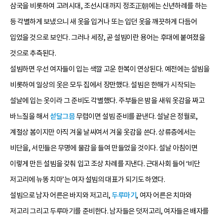
삼국을 비롯하여 고려시대, 조선시대까지 정조正朝에는 신년하례를 하는
등 각별하게 보냈으니 새 옷을 입거나 또는 입던 옷을 깨끗하게 다듬어
입었을 것으로 보인다. 그러나 세장, 곧 설빔이란 용어는 후대에 붙여졌을
것으로 추측된다.
설빔하면 우선 여자들이 입는 색깔 고운 한복이 연상된다. 예전에는 설빔을
비롯하여 일상의 옷은 모두 집에서 장만했다. 설빔은 한해가 시작되는
설날에 입는 옷이라 그 준비도 각별했다. 주부들은 밤을 새워 옷감을 짜고
바느질을 해서
섣달그믐
무렵이면 설빔 준비를 끝낸다. 설날은 정월로,
계절상 봄이지만 아직 겨울 날씨여서 겨울 옷감을 쓴다. 상류층에서는
비단을, 서민들은 무명에 물감을 들여 만들었을 것이다. 설날 아침이면
이렇게 만든 설빔을 갖춰 입고 조상 차례를 지낸다. 근대사회 들어 ‘비단
저고리에 뉴똥 치마’는 여자 설빔의 대표가 되기도 하였다.
설빔으로 남자 어른은 바지와 저고리,
두루마기
, 여자 어른은 치마와
저고리 그리고 두루마기를 준비한다. 남자들은 덧저고리, 여자들은 배자를