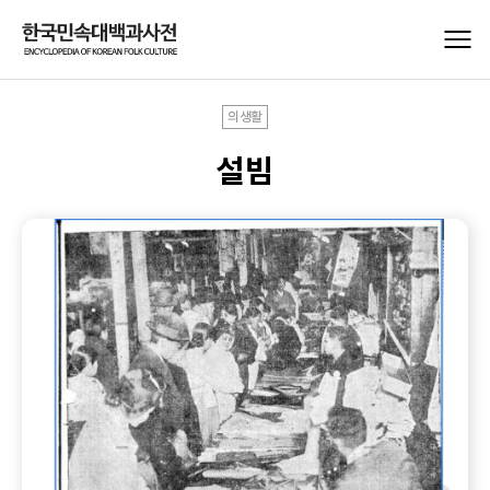
의생활
설빔