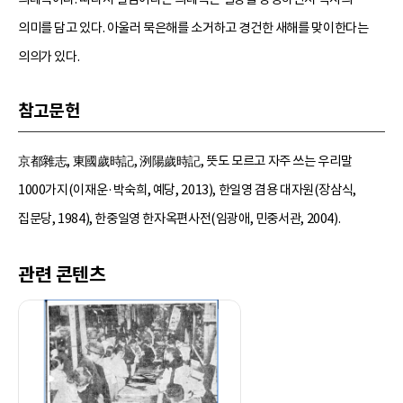
의미를 담고 있다. 아울러 묵은해를 소거하고 경건한 새해를 맞이한다는
의의가 있다.
참고문헌
京都雜志, 東國歲時記, 洌陽歲時記, 뜻도 모르고 자주 쓰는 우리말
1000가지(이재운·박숙희, 예당, 2013), 한일영 겸용 대자원(장삼식,
집문당, 1984), 한중일영 한자옥편사전(임광애, 민중서관, 2004).
관련 콘텐츠