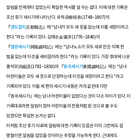
설빔을 언제부터 입었는지 확실한 역사를 알 수는 없다. 이에 대한 기록은
조선 후기 세시기에 나타난다. 유득공柳得恭(1748~1807)의
『
경도잡지
京都雜志』에 “남녀가 모두 새 옷을 입는데 이를 세장이라고
한다.”라는 기록이 있다. 김매순金邁淳(1776~1840)의
『
열양세시기
洌陽歲時記』에는 “남녀노소가 모두 새로 만든 의복 한
벌을 입는데 이것을 세비음이라 한다.”라는 기록이 있다. 가장 후대에 나온
홍석모洪錫謨(1781~1850)의 『
동국세시기
東國歲時記』에는 “남녀
어린이들은 모두 새 옷으로 단장하는데 이것을 세장이라고 한다.”라고
기록되어 있다. 이들 세 편의 세시기 내용은 거의 같은데 다만
『동국세시기』에는 남녀 어린이들이 입었다는 것이 다소 차이가 있다. 이
기록대로라면 설빔이 점차 어린이들의 전용처럼 된 것으로 볼 수도
있겠지만 확실한 논거는 없다.
이처럼 조선 후기 자료에 설빔에 대한 기록이 있음은 이미 그전에도 설
명절이면 설빔을 입었을 것이라는 추정을 가능하게 한다. 근대에도