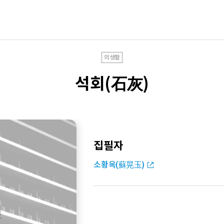
의생활
석회(石灰)
집필자
소황옥(蘇晃玉)