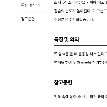
조개·굴·꼬막껍질을 가마에 넣고 1
특징 및 의의
칼슘의 순도가 높아진다. 이 고순도
참고문헌
주성분은 수산화칼슘이다.
특징 및 의의
쪽 염색을 할 때 불용성 색소 인디
염색을 하기 위해 잿물을 첨가하는
참고문헌
전통 속에 살아 숨 쉬는 첨단 과학 이야기