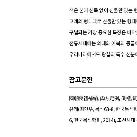
석은 본래 신목 없이 신울만 있는 
고례의 형태대로 신울만 있는 형태
구별되는 가장 중요한 특징은 바닥을
전통시대에는 의례와 예복의 등급에 
우리나라에서도 왕실의 특수 신분에
참고문헌
國朝喪禮補編, 尙方定例, 儀禮, 周
유래(최연우, 복식63-8, 한국복식학
6, 한국복식학회, 2014), 조선시