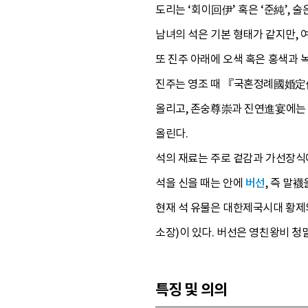
도리는 ‘회이回伊’ 혹은 ‘준純’, 술
남녀의 석은 기본 형태가 같지만, 
또 진주 아래에 오색 혹은 홍색과 
진주는 영조 때 『국혼정례國婚定
올리고, 존숭尊崇과 진연進宴에는 
올린다.
석의 재료는 주로 겉감과 가선장식에
석을 신을 때는 안에
버선
, 즉 말
현재 석 유물은 대한제국시대 황제의
소장)이 있다. 버선은 영친왕비 청
특징 및 의의