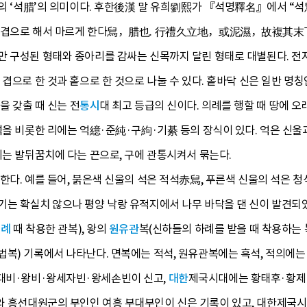
뜻의 ‘석腊’의 의미이다. 후한後漢 말 유희劉熙가 『석명釋名』에서 “석
을 겹으로 해서 마르게 한다舃，腊也. 行禮久立地，或泥濕，故複其末
 구성된 형태와 종아리를 감싸는 신목까지 달린 형태로 대별된다. 전자는 
겹으로 한 것과 홑으로 한 것으로 나눌 수 있다. 홑바닥 신은 일반 명칭인 
을 갖출 때 신는 전
통시
대 최고 등급의 신이다. 의례를 행할 때 땅에 
석을 비롯한 리에는 억繶·준純·구絇·기綦 등의 장식이 있다. 억은 신울과
기는 발뒤꿈치에 다는 끈으로, 구에 관통시켜서 묶는다.
한다. 예를 들어, 붉은색 신울의 석은 적석赤舃, 푸른색 신울의 석은 
기는 확실치 않으나 평양 낙랑 유적지에서 나무 바닥을 댄 신이 발견되
제례
때 착용한 관복), 왕의
원유관
복(신하들의 하례를 받을 때 착용하는 
복) 기록에서 나타난다. 면복에는 적석, 원유관복에는 흑석, 적의에는
대비·왕비·왕세자빈·왕세손빈이 신고,
대한
제국시대에는 황태후·황제
와 흥선대원군의 부인인 여흥 부대부인이 신은 기록이 있고, 대한제국시대