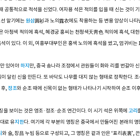
 공통적으로 적석을 신었다. 여자용 석은 적의를 입을 때 신는 것이 기
조선 말기에는
원삼
圓衫과 노의露衣에도 착용하는 등 변용 양상이 나타난
은 아청색 적의에 흑석, 혜경궁 홍씨는 천청색天靑色 적의에 흑석, 대
석이 있다. 이 외, 여흥부대부인은 홍색 노의에 흑석을 썼고, 엄귀비는 1
울만 있어야
하지
만, 중국 송나라 조정에서 관원들이 화와 리를 번갈아 신
이 달린 신을 만든다. 또 바닥도 나무를 대지 않는 형태로 정착한다. 조
 후,
정조
와 순조 때에 신목이 없는 형태가 나타나기 시작하여 순조 이후
징을 보이는 것은 영조·정조·순조 연간이다. 이 시기 석은 위쪽에
고리
그대로 유
지한
다. 여기에 각 부분의 명칭은 중국에서 만들어진 본래의 
리
와 술, 창昌 누빔 등으로 구성되고, 그 명칭은 겉과 안은 ‘표리表裏’, 끈