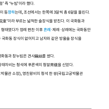
’ 즉 ‘누빔’이라 했다.
이 등
장하
는데, 조선에서는 한쪽에 3알씩 총 6알을 올린다.
菊花童’이라 부르는 넓적한 술장식을 받친다. 이 국화동과
 형태였다가 정례 편찬 이후
혼례
·제례·상례에는 국화동만
 국화동 장식이 없어지고 남자와 같은 방울술 장식을
 국화동과 창누빔은 견사繭絲를 썼다.
 황태자비는 청석에 푸른색의 청말靑襪을 신었다.
박물관 소장), 영친왕비의 청석 한 쌍(국립고궁박물관