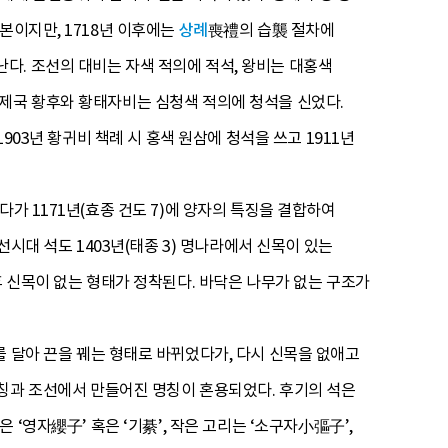
본이지만, 1718년 이후에는
상례
喪禮의 습襲 절차에
다. 조선의 대비는 자색 적의에 적석, 왕비는 대홍색
한제국 황후와 황태자비는 심청색 적의에 청석을 신었다.
903년 황귀비 책례 시 홍색 원삼에 청석을 쓰고 1911년
다가 1171년(효종 건도 7)에 양자의 특징을 결합하여
선시대 석도 1403년(태종 3) 명나라에서 신목이 있는
 신목이 없는 형태가 정착된다. 바닥은 나무가 없는 구조가
를 달아 끈을 꿰는 형태로 바뀌었다가, 다시 신목을 없애고
명칭과 조선에서 만들어진 명칭이 혼용되었다. 후기의 석은
은 ‘영자纓子’ 혹은 ‘기綦’, 작은 고리는 ‘소구자小彄子’,