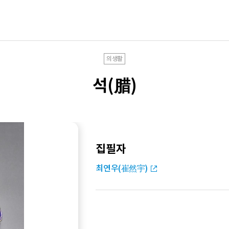
의생활
석(腊)
집필자
최연우(崔然宇)