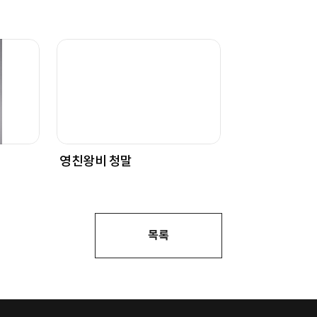
영친왕비 청말
목록