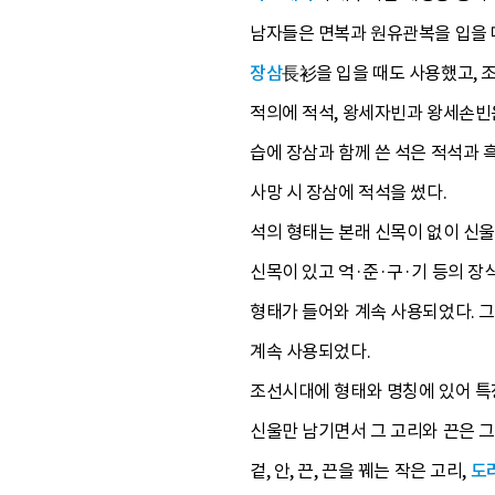
남자들은 면복과 원유관복을 입을 때
장삼
長衫을 입을 때도 사용했고, 
적의에 적석, 왕세자빈과 왕세손빈
습에 장삼과 함께 쓴 석은 적석과 흑
사망 시 장삼에 적석을 썼다.
석의 형태는 본래 신목이 없이 신
신목이 있고 억·준·구·기 등의 장식
형태가 들어와 계속 사용되었다. 그
계속 사용되었다.
조선시대에 형태와 명칭에 있어 특
신울만 남기면서 그 고리와 끈은 
겉, 안, 끈, 끈을 꿰는 작은 고리,
도