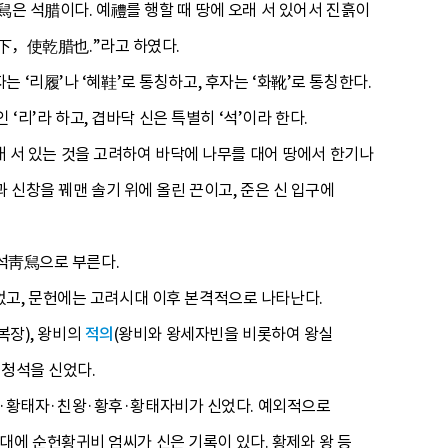
舃은 석腊이다. 예禮를 행할 때 땅에 오래 서 있어서 진흙이
下，使乾腊也.”라고 하였다.
‘리履’나 ‘혜鞋’로 통칭하고, 후자는 ‘화靴’로 통칭한다.
‘리’라 하고, 겹바닥 신은 특별히 ‘석’이라 한다.
오래 서 있는 것을 고려하여 바닥에 나무를 대어 땅에서 한기나
 신창을 꿰맨 솔기 위에 올린 끈이고, 준은 신 입구에
청석靑舃으로 부른다.
었고, 문헌에는 고려시대 이후 본격적으로 나타난다.
복장), 왕비의
적의
(왕비와 왕세자빈을 비롯하여 왕실
 청석을 신었다.
·황태자·친왕·황후·황태자비가 신었다. 예외적으로
에 순헌황귀비 엄씨가 신은 기록이 있다. 황제와 왕 등