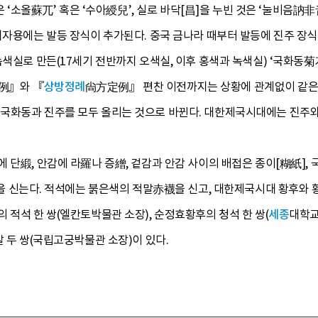
은 ‘소올蘇兀’ 혹은 ‘수아綬兒’, 실로 바닥[昌]을 누빈 것은 ‘눌비음訥非音
여자용에는 발등 장식이 추가된다. 중국 금나라 때부터 발등에 진주 장식
녹색실로 만든(17세기 전반까지 오색실, 이후 홍색과 녹색실) ‘국화동
例』와 『
상방정례
尙方定例』 편찬 이전까지는 상황에 관계없이 같은
국화동과 진주를 모두 올리는 것으로 바뀐다. 대한제국시대에는 진주와
 단緞, 안감에 라羅나 증繒, 겉감과 안감 사이의 배접은 종이[糊紙],
襪을 신는다. 적석에는 붉은색의 적말赤襪을 신고, 대한제국시대 황후와
 적석 한 쌍(엘칸토박물관 소장), 순정효황후의 청석 한 쌍(
세종
대학교
말 두 쌍(국립고궁박물관 소장)이 있다.