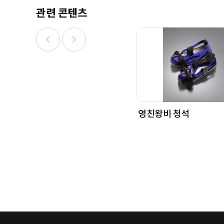
관련 콘텐츠
영친왕비 청석