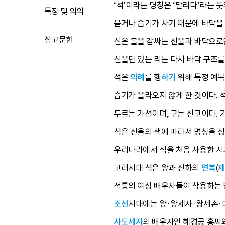
‘석’이라는 명칭은 ‘말리다’라는 
특징 및 의의
묻거나 습기가 차기 때문에 바닥
참고문헌
신은 볼을 감싸는 신울과 바닥으로만
신울만 있는 리는 다시 바닥 구조를 
석은
의례
를 행
하기
위해 특정 예복
습기가 올라오지 않게 한 것이다. 
두르는 가선이며, 구는 신코이다. 
석은 신울의 색에 따라서 명칭을 정
우리나라에서 석을 처음 사용한 시
고려시대 석은 왕과 신하의
면복
(
적통의 여성 배우자들이 착용하는 법
조선
시대에는 왕·왕세자·왕세손·
사도세자
의 배우자인 혜경궁 홍씨