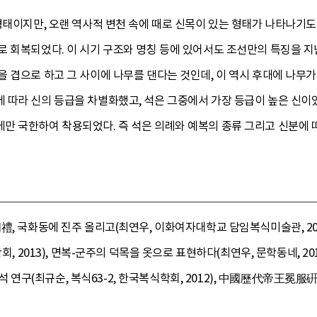
형태이지만, 오랜 역사적 변천 속에 때로 신목이 있는 형태가 나타나기
로 회복되었다. 이 시기 구조와 명칭 등에 있어서도 조선만의 특징을 
 겹으로 하고 그 사이에 나무를 댄다는 것인데, 이 역시 후대에 나무
따라 신의 등급을 차별화했고, 석은 그중에서 가장 등급이 높은 신이었
만 국한하여 착용되었다. 즉 석은 의례와 예복의 종류 그리고 신분에 
禮, 국화동에 진주 올리고(최연우, 이화여자대학교 담임복식미술관, 201
회, 2013), 면복-군주의 덕목을 옷으로 표현하다(최연우, 문학동네, 20
대 석 연구(최규순, 복식63-2, 한국복식학회, 2012), 中國歷代帝王冕服