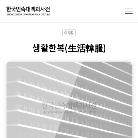
의생활
생활한복(生活韓服)