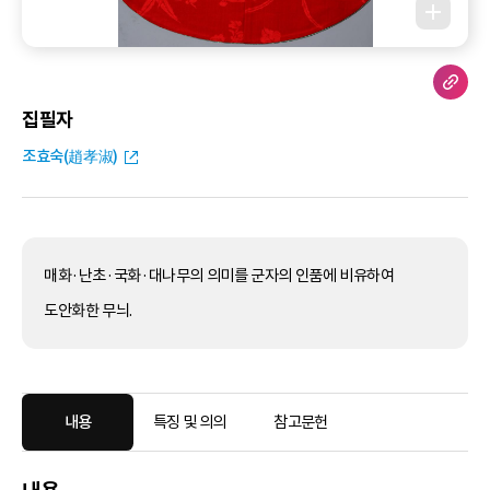
집필자
조효숙(趙孝淑)
매화·난초·국화·대나무의 의미를 군자의 인품에 비유하여
도안화한 무늬.
내용
특징 및 의의
참고문헌