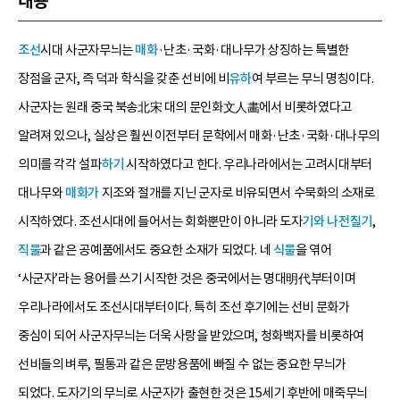
내용
조선
시대 사군자무늬는
매화
·난초·국화·대나무가 상징하는 특별한
장점을 군자, 즉 덕과 학식을 갖춘 선비에 비
유하
여 부르는 무늬 명칭이다.
사군자는 원래 중국 북송北宋 대의 문인화文人畵에서 비롯하였다고
알려져 있으나, 실상은 훨씬 이전부터 문학에서 매화·난초·국화·대나무의
의미를 각각 설파
하기
시작하였다고 한다. 우리나라에서는 고려시대부터
대나무와
매화가
지조와 절개를 지닌 군자로 비유되면서 수묵화의 소재로
시작하였다. 조선시대에 들어서는 회화뿐만이 아니라 도자
기와
나전칠기
,
직물
과 같은 공예품에서도 중요한 소재가 되었다. 네
식물
을 엮어
‘사군자’라는 용어를 쓰기 시작한 것은 중국에서는 명대明代부터이며
우리나라에서도 조선시대부터이다. 특히 조선 후기에는 선비 문화가
중심이 되어 사군자무늬는 더욱 사랑을 받았으며, 청화백자를 비롯하여
선비들의 벼루, 필통과 같은 문방용품에 빠질 수 없는 중요한 무늬가
되었다. 도자기의 무늬로 사군자가 출현한 것은 15세기 후반에 매죽무늬