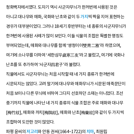
청화백자에서였다. 도자기 역시 사군자무늬가 한꺼번에 사용된 것은
아니고 대나무와 매화, 국화와 난초와 같이 두
가지
씩 짝을 지어 표현하는
경우가 대부분이었다. 그러나 18세기 후반부터는 네 종류의 사군자무늬가
한꺼번에 사용된 사례가 많이 보인다. 이들 식물의 조합은 특별한 명칭도
부여되었는데, 매화와 대나무를 함께 ‘쌍청이아雙靑二雅’라 하였으며,
여기에 소나무를 더하여 ‘세한삼우歲寒三友’라고 불렀고, 여기에 국화나
난초를 또 추가하여 ‘사군자四君子’라 불렀다.
직물에서도 사군자무늬는 처음 시작할 때 네 가지 종류가 한꺼번에
시문되지는 않았다. 고려 말기에 대나무와 매화무늬가 시문된 매죽문단이
처음 보이나 다른 무늬에 비하여 그다지 선호하던 소재는 아니었다. 조선
중기까지 직물에 나타난 네 가지 종류의 식물 조합은 주로 매화와 대나무
[梅竹紋], 매화와 까치[梅鵲紋], 매화와 난초[梅蘭紋]와 같이 두 가지씩
조합하여 도안한 것이 많았다.
파평 윤씨의
저
고리
와 안동 권씨(1664~1722)의
치마
, 최원립