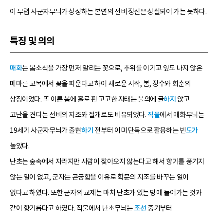
이 무렵 사군자무늬가 상징하는 본연의 선비 정신은 상실되어 가는 듯하다.
특징 및 의의
매화
는 봄소식을 가장 먼저 알리는 꽃으로, 추위를 이기고 잎도 나지 않은
메마른 고목에서 꽃을 피운다고 하여 새로운 시작, 봄, 장수와 회춘의
상징이었다. 또 이른 봄에 홀로 핀 고고한 자태는 불의에 굴
하지
않고
고난을 견디는 선비의 지조와 절개로도 비유되었다.
직물
에서 매화무늬는
19세기 사군자무늬가 출현
하기
전부터 이미 단독으로 활용하는 빈
도가
높았다.
난초는 숲속에서 자라지만 사람이 찾아오지 않는다고 해서 향기를 풍기지
않는 일이 없고, 군자는 곤궁함을 이유로 학문의 지조를 바꾸는 일이
없다고 하였다. 또한 군자의 교제는 마치 난초가 있는 방에 들어가는 것과
같이 향기롭다고 하였다. 직물에서 난초무늬는
조선
중기부터