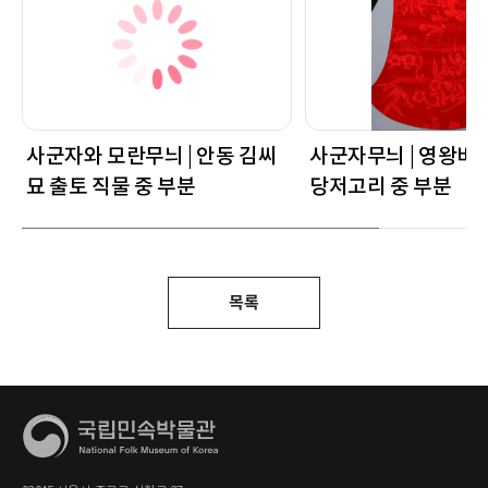
사군자와 모란무늬 | 안동 김씨
사군자무늬 | 영왕비
묘 출토 직물 중 부분
당저고리 중 부분
목록