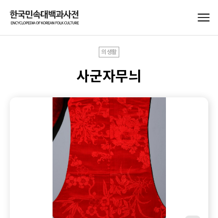
의생활
사군자무늬