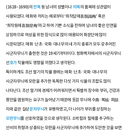
(1618~1690)의
전복
등 남녀의 성별이나
의복
의 품목에 상관없이
사용되었다. 매화와 까치는 예로부터 ‘희작답매喜鵲蹹梅’ 혹은
‘희작등매喜鵲登梅’라고 하여 기쁜 소식을 전하며 남녀의 좋은 인연을
상징하므로 여성을 위한 장식으로 많이 애용되어 화문단에 많이
시문되었다. 매화·난초·국화·대나무의 네 가지 종류가 모두 갖추어진
사군자무늬가 출현한 것은 19세기부터이다. 청화백자에서의 사군자무늬
선
호가
직물에도 영향을 끼쳤다고 생각된다.
특이하게도 조선 말기의 직물 중에는 매화·난초·국화·대나무의
사군자무늬에 모란을 추가한 독특한 다섯 가지 식물의 조합도 많이
나타난다. 조선 말기에 경제가 어려워지면서 특별히 장수와 부귀, 건강과
평안을 염원하는 요구가 늘어났기 때문에 옷감 무늬에 수壽·복福·희囍
자와 같은 길상
문자무늬
가 유행하였고, 더 나아가 부귀를 상징하는
모란무늬
를 선호하였을 것으로 생각된다. 소박함과 절제를 추구하는
선비의 취향과 상충되는 모란을 사군자무늬에 추가하여 도안한 것을 보면