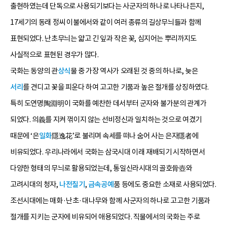
출현하였는데 단독으로 사용되기보다는 사군자의 하나로 나타나든지,
17세기의 동래 정씨 이불에서와 같이 여러 종류의 길상무늬들과 함께
표현되었다. 난초무늬는 얇고 긴 잎과 작은 꽃, 심지어는 뿌리까지도
사실적으로 표현된 경우가 많다.
국화는 동양의 관
상식
물 중 가장 역사가 오래된 것 중의 하나로, 늦은
서리
를 견디고 꽃을 피운다 하여 고고한 기품과 높은 절개를 상징하였다.
특히 도연명陶淵明이 국화를 예찬한 데서부터 군자와 불가분의 관계가
되었다. 의義를 지켜 꺾이지 않는 선비정신과 일치하는 것으로 여겼기
때문에 ‘은
일화
隱逸花’로 불리며 속세를 떠나 숨어 사는 은자隱者에
비유되었다. 우리나라에서 국화는 삼국시대 이래 재배되기 시작하면서
다양한 형태의 무늬로 활용되었는데, 통일신라시대의 골호骨壺와
고려시대의 청자,
나전칠기
,
금속공예
품 등에도 중요한 소재로 사용되었다.
조선시대에는 매화·난초·대나무와 함께 사군자의 하나로 고고한 기품과
절개를 지키는 군자에 비유되어 애용되었다. 직물에서의 국화는 주로