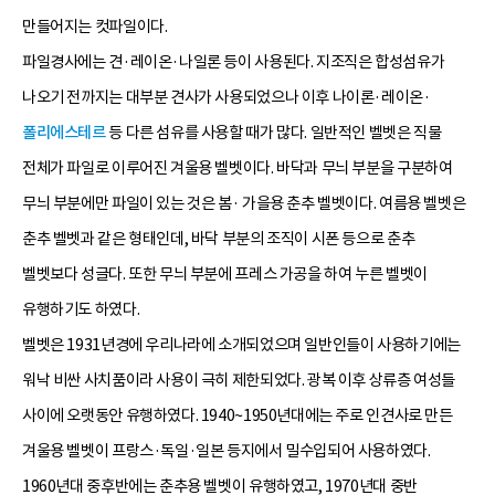
만들어지는 컷파일이다.
파일경사에는 견·레이온·나일론 등이 사용된다. 지조직은 합성섬유가
나오기 전까지는 대부분 견사가 사용되었으나 이후 나이론·레이온·
폴리에스테르
등 다른 섬유를 사용할 때가 많다. 일반적인 벨벳은 직물
전체가 파일로 이루어진 겨울용 벨벳이다. 바닥과 무늬 부분을 구분하여
무늬 부분에만 파일이 있는 것은 봄· 가을용 춘추 벨벳이다. 여름용 벨벳은
춘추 벨벳과 같은 형태인데, 바닥 부분의 조직이 시폰 등으로 춘추
벨벳보다 성글다. 또한 무늬 부분에 프레스 가공을 하여 누른 벨벳이
유행하기도 하였다.
벨벳은 1931년경에 우리나라에 소개되었으며 일반인들이 사용하기에는
워낙 비싼 사치품이라 사용이 극히 제한되었다. 광복 이후 상류층 여성들
사이에 오랫동안 유행하였다. 1940~1950년대에는 주로 인견사로 만든
겨울용 벨벳이 프랑스·독일·일본 등지에서 밀수입되어 사용하였다.
1960년대 중후반에는 춘추용 벨벳이 유행하였고, 1970년대 중반