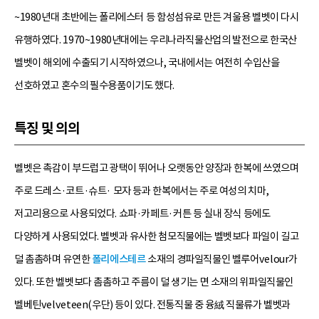
~1980년대 초반에는 폴리에스터 등 함성섬유로 만든 겨울용 벨벳이 다시
유행하였다. 1970~1980년대에는 우리나라직물산업의 발전으로 한국산
벨벳이 해외에 수출되기 시작하였으나, 국내에서는 여전히 수입산을
선호하였고 혼수의 필수용품이기도 했다.
특징 및 의의
벨벳은 촉감이 부드럽고 광택이 뛰어나 오랫동안 양장과 한복에 쓰였으며
주로 드레스·코트·슈트· 모자 등과 한복에서는 주로 여성의 치마,
저고리용으로 사용되었다. 쇼파·카페트·커튼 등 실내 장식 등에도
다양하게 사용되었다. 벨벳과 유사한 첨모직물에는 벨벳보다 파일이 길고
덜 촘촘하며 유연한
폴리에스테르
소재의 경파일직물인 벨루어velour가
있다. 또한 벨벳보다 촘촘하고 주름이 덜 생기는 면 소재의 위파일직물인
벨베틴velveteen(우단) 등이 있다. 전통직물 중 융絨 직물류가 벨벳과