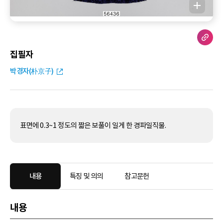
집필자
박경자(朴京子)
표면에 0.3~1 정도의 짧은 보풀이 일게 한 경파일직물.
내용
특징 및 의의
참고문헌
내용