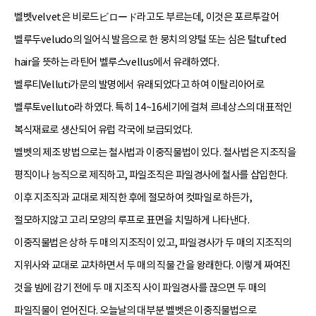
벨벳velvet은 비로드ビロード라고도 부르는데, 이것은 포르투갈어
벨루두veludo의 일어식 발음으로 한 뭉치의 양털 또는 심은 털tufted
hair을 뜻하는 라틴어 벨루스vellus에서 유래하였다.
벨루티Velluti가문의 발명에서 유래되었다고 하여 이탈리아어로
벨루토velluto라 하였다. 특히 14~16세기에 걸쳐 르네상스의 대표적인
복식재료로 생산되어 유럽 각국에 보급되었다.
벨벳의 제조 방법으로는 철사법과 이중직물법이 있다. 철사법은 지조직을
평직이나 능직으로 제직하고, 파일조직은 파일경사에 철사를 삽입한다.
이후 지조직과 교대로 제직한 후에 절모하여 컷파일로 하든가,
절모하지않고 고리 모양의 루프로 표면을 치밀하게 나타낸다.
이중직물법은 상하 두 매의 지조직이 있고, 파일경사가 두 매의 지조직의
지위사와 교대로 교차하면서 두 매의 직물 간을 왕래한다. 이렇게 짜여진
것을 빔에 감기 전에 두 매 지조직 사이 파일경사를 끊으면 두 매의
파일직물이 얻어진다. 오늘날의 대부분 벨벳은 이중직물법으로