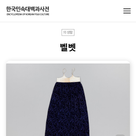
의생활
벨벳