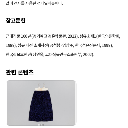
같이 견사를 사용한 경파일직물이다.
참고문헌
근대직물 100년(경기여고 경운박물관, 2013), 섬유소재1(한국의류학회,
1989), 섬유 패션 소재사전(공석봉·염삼주, 한국섬유신문사, 1999),
한국직물오천년(심연옥, 고대직물연구소출판부, 2002).
관련 콘텐츠