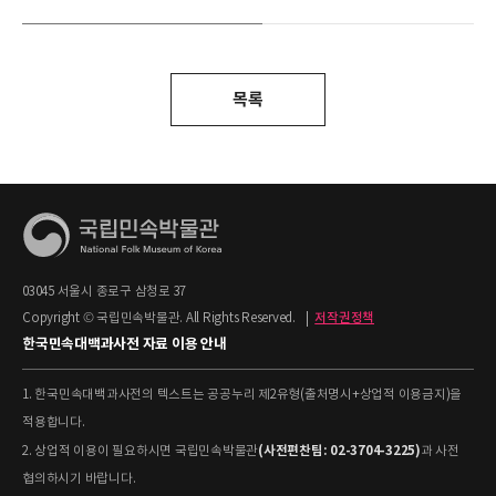
목록
03045 서울시 종로구 삼청로 37
Copyright © 국립민속박물관. All Rights Reserved.
|
저작권정책
한국민속대백과사전 자료 이용 안내
1. 한국민속대백과사전의 텍스트는 공공누리 제2유형(출처명시+상업적 이용금지)을
적용합니다.
(사전편찬팀: 02-3704-3225)
2. 상업적 이용이 필요하시면 국립민속박물관
과 사전
협의하시기 바랍니다.