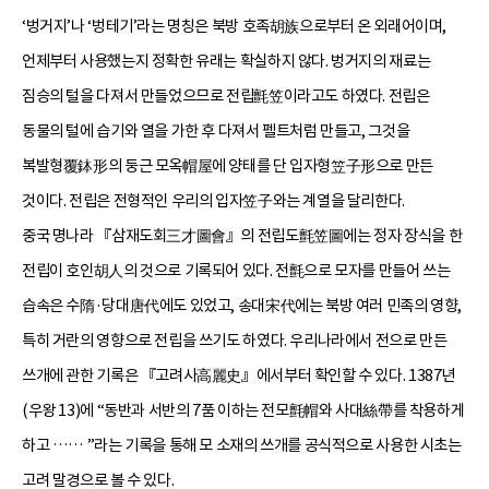
‘벙거지’나 ‘벙테기’라는 명칭은 북방 호족胡族으로부터 온 외래어이며,
언제부터 사용했는지 정확한 유래는 확실하지 않다. 벙거지의 재료는
짐승의 털을 다져서 만들었으므로 전립氈笠이라고도 하였다. 전립은
동물의 털에 습기와 열을 가한 후 다져서 펠트처럼 만들고, 그것을
복발형覆鉢形의 둥근 모옥帽屋에 양태를 단 입자형笠子形으로 만든
것이다. 전립은 전형적인 우리의 입자笠子와는 계열을 달리한다.
중국 명나라 『삼재도회三才圖會』의 전립도氈笠圖에는 정자 장식을 한
전립이 호인胡人의 것으로 기록되어 있다. 전氈으로 모자를 만들어 쓰는
습속은 수隋·당대唐代에도 있었고, 송대宋代에는 북방 여러 민족의 영향,
특히 거란의 영향으로 전립을 쓰기도 하였다. 우리나라에서 전으로 만든
쓰개에 관한 기록은 『고려사高麗史』에서부터 확인할 수 있다. 1387년
(우왕 13)에 “동반과 서반의 7품 이하는 전모氈帽와 사대絲帶를 착용하게
하고 …… ”라는 기록을 통해 모 소재의 쓰개를 공식적으로 사용한 시초는
고려 말경으로 볼 수 있다.