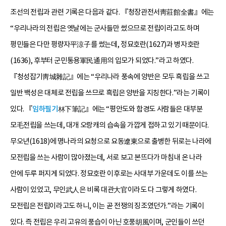
조선의 전립과 관련 기록은 다음과 같다. 『청장관전서靑莊館全書』에는
“우리나라의 전립은 옛날에는 군사들만 썼으므로 전립이라고도 하며
평민들은 다만 평량자平涼子를 썼는데, 정묘호란(1627)과 병자호란
(1636), 후부터 군민통용軍民通用의 입모가 되었다.”라고 하였다.
『청성잡기靑城雜記』에는 “우리나라 풍속에 양반은 모두 흑립을 쓰고
일반 백성은 대체로 전립을 쓰므로 흑립은 양반을 지칭한다.”라는 기록이
있다. 『
임하필기
林下筆記』에는 “평안도와 함경도 사람들은 대부분
모毛전립을 쓰는데, 대개 오랑캐의 습속을 가깝게 접하고 있기 때문이다.
무오년(1618)에 명나라의 요청으로 요동遼東으로 출병한 뒤로는 나라에
모전립을 쓰는 사람이 많아졌는데, 서로 보고 본뜨다가 마침내 온 나라
안에 두루 퍼지게 되었다. 정묘호란 이후로는 사대부 가운데도 이를 쓰는
사람이 있었고, 무인武人은 비록 대관大官이라도 다 그렇게 하였다.
모전립은 전립이라고도 하니, 이는 곧 전쟁의 징조였던가.”라는 기록이
있다. 즉 전립은 우리 고유의 풍습이 아닌 호풍胡風이며, 군인들이 쓰던