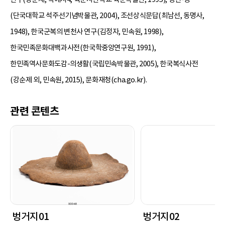
(단국대학교 석주선기념박물관, 2004), 조선상식문답(최남선, 동명사,
1948), 한국군복의 변천사 연구(김정자, 민속원, 1998),
한국민족문화대백과사전(한국학중앙연구원, 1991),
한민족역사문화도감-의생활(국립민속박물관, 2005), 한국복식사전
(강순제 외, 민속원, 2015), 문화재청(cha.go.kr).
관련 콘텐츠
벙거지01
벙거지02