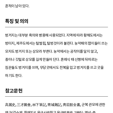
흔적이 남아 있다.
특징 및 의의
벙거지는 대부분 흑의와 병용해 사용되었다. 지역에 따라 황해도에서는
벙터지, 제주도에서는 털벌립, 털벙것이라 불린다. 농악패의 잽이들이 쓰는
모자도 벙거지 또는 상모라 부른다. 농악에서는 공작미를 달지 않고,
종이나 깃털로 상모를 길게 만들어 단다. 혼례식 때 신행에 뒤따르는
짐꾼들도 벙거지를 쓰며, 무당굿에서도 전복을 입고 벙거지를 쓰고 굿을
하기도 한다.
참고문헌
高麗史, 三才圖會, 林下筆記, 靑城雜記, 靑莊館全書, 군복 관모에 관한
연구(강순제, 학예지4, 육군사관학교 육군박물관, 1995), 명선-중