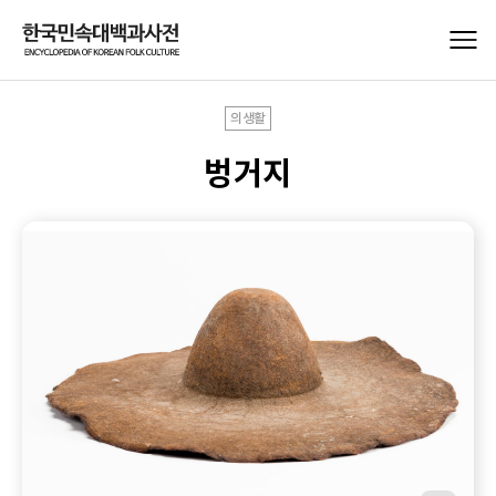
의생활
벙거지