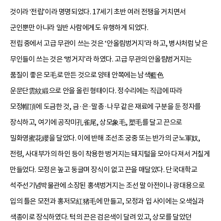
것이라 ‛전립’이라 명명되었다. 17세기 초반 여러 전쟁을 거치면서
군인뿐만 아니라 일반 사람에게도 유행하게 되었다.
전립 중에서 고급 무관이 쓰는 것은 ‘안올림벙거지’라 하고, 병사처럼 낮은
무인들이 쓰는 것은 ‘벙거지’라 하였다. 고급 무관의 안올림벙거지는
품질이 좋은 모毛로 만든 것으로 양태 안쪽에는 남색藍色
운문단雲紋緞으로 안을 올린 형태이다. 정수리에는 직급에 따라
모정帽頂에 도금한 것, 금·은·말총·나무 같은 재료에 구분을 둔 정자를
장식하고, 여기에 공작미孔雀尾, 상모象毛, 槊毛를 달고 끈으로
밀화영蜜花纓을 달았다. 이에 반해 조선조 궁중 또는 반가의 군노軍奴,
전령, 사대부가의 하인 등이 착용한 벙거지는 돼지털을 모아 다져서 거칠게
만들었다. 모정은 높고 둥글며 장식이 없고 끈을 매달았다. 단국대학교
석주선기념박물관에 소장된 홍색벙거지는 조선 말 아전이나 광대용으로
입의 틀은 모전과 홍저모紅猪毛에 만들고, 모정과 입 사이에는 오색실과
색종이로 장식하였다. 턱의 끈은 검은색이 달려 있고, 상모를 달았던