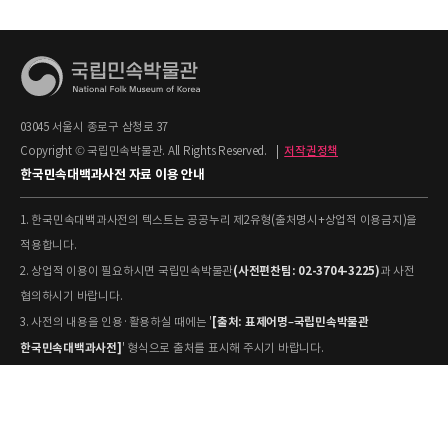
03045 서울시 종로구 삼청로 37
Copyright © 국립민속박물관. All Rights Reserved.
|
저작권정책
한국민속대백과사전 자료 이용 안내
1. 한국민속대백과사전의 텍스트는 공공누리 제2유형(출처명시+상업적 이용금지)을
적용합니다.
(사전편찬팀: 02-3704-3225)
2. 상업적 이용이 필요하시면 국립민속박물관
과 사전
협의하시기 바랍니다.
[출처: 표제어명–국립민속박물관
3. 사전의 내용을 인용·활용하실 때에는 '
한국민속대백과사전]
' 형식으로 출처를 표시해 주시기 바랍니다.
4. 사진 및 동영상은 개별 저작권 정보가 상이할 수 있으므로, 이용 전 반드시 저작권
정보를 확인하시기 바랍니다.
유물과학과(031-580-
5. 국립민속박물관 소장 사진의 원본 자료 활용을 원하시면,