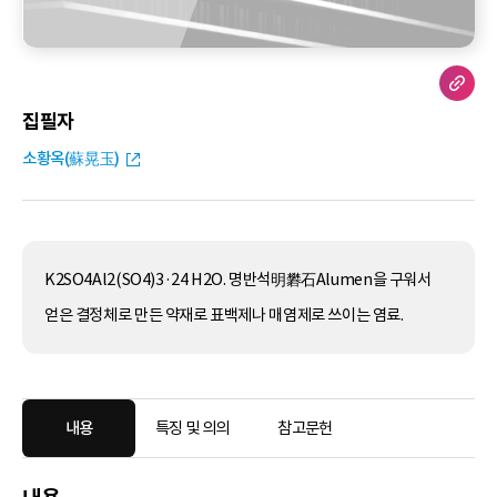
집필자
소황옥(蘇晃玉)
K2SO4Al2(SO4)3·24 H2O. 명반석明礬石Alumen을 구워서
얻은 결정체로 만든 약재로 표백제나 매염제로 쓰이는 염료.
내용
특징 및 의의
참고문헌