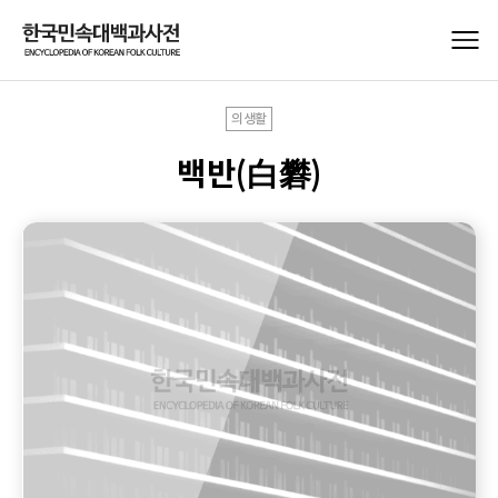
의생활
백반(白礬)