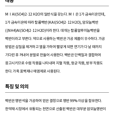
내용
MⅠAl(SO4)2·12 H2O의 일반식을 갖는다. MⅠ은 1가 금속이온인데,
1가 금속이온에 따라 칼륨백반(KAl(SO4)2·12 H2O), 암모늄백반
((NH4)Al(SO4)2·12 H2O)이라 한다. 대개는 칼륨알루미늄백반을
백반이라고 부른다. 약으로 사용하는 백반은 가공 제품이 우수하다. 가공
방법은 삽질을 제거하고 열을 가하여 빨갛게 되면 연기가 다 날 때까지
기다린 후 꺼내어 분말로 만들어 사용한다. 백반은 단백질과 결합하여
응고시키므로 수렴 작용을 나타내며 지혈 작용, 항균 작용, 방부 작용도
한다. 가죽 표백제나 매염제로 사용된다.
특징 및 의의
백반은 명반석을 가공하여 얻은 결정으로 명반 99% 이상을 함유한다.
한약재 시장에서 유통되는 천연으로 산출된 백반은 대부분 암모늄명반이