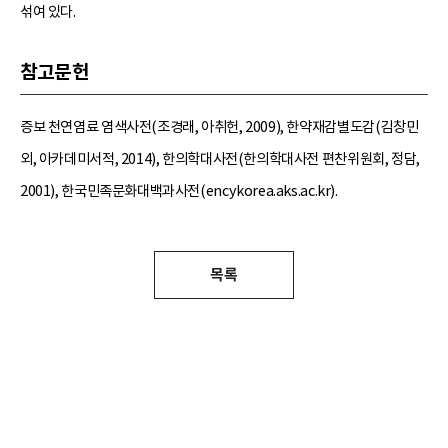
섞여 있다.
참고문헌
증보 천연염료 염색사전(조경래, 아취헌, 2009), 한약재감별도감(김창민
외, 아카데미서적, 2014), 한의학대사전(한의학대사전 편찬위원회, 정담,
2001), 한국민족문화대백과사전(encykorea.aks.ac.kr).
목록